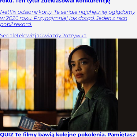
roku. Ten tytuł zdeklasował konkurencję
Netflix odsłonił karty. Te seriale najchętniej oglądamy
w 2026 roku. Przynajmniej jak dotąd. Jeden z nich
pobił rekord.
Seriale
Telewizja
Gwiazdy
Rozrywka
QUIZ Te filmy bawią kolejne pokolenia. Pamiętasz