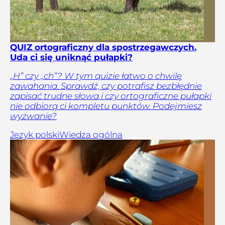
QUIZ ortograficzny dla spostrzegawczych.
Uda ci się uniknąć pułapki?
„H” czy „ch”? W tym quizie łatwo o chwilę
zawahania. Sprawdź, czy potrafisz bezbłędnie
zapisać trudne słowa i czy ortograficzne pułapki
nie odbiorą ci kompletu punktów. Podejmiesz
wyzwanie?
Język polski
Wiedza ogólna