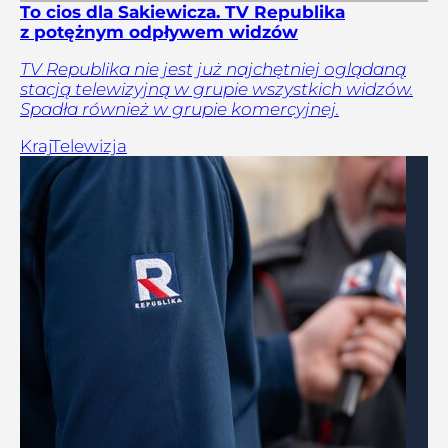
To cios dla Sakiewicza. TV Republika
z potężnym odpływem widzów
TV Republika nie jest już najchętniej oglądaną
stacją telewizyjną w grupie wszystkich widzów.
Spadła również w grupie komercyjnej.
Kraj
Telewizja