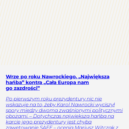
Wrze po roku Nawrockiego. „Największa
hańba” kontra „Cała Europa nam
go zazdrości”
Po pierwszym roku prezydentury nic nie
wskazuje na to, żeby Karol Nawrocki wyciszył
spory między dwoma zwaśnionymi politycznymi
obozami. – Dotychczas największą hańbą na
karcie jego prezydentury jest chyba
zawetowanie SAFE – ocenia Mariusz Witczak z