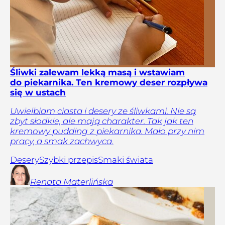
Śliwki zalewam lekką masą i wstawiam
do piekarnika. Ten kremowy deser rozpływa
się w ustach
Uwielbiam ciasta i desery ze śliwkami. Nie są
zbyt słodkie, ale mają charakter. Tak jak ten
kremowy pudding z piekarnika. Mało przy nim
pracy, a smak zachwyca.
Desery
Szybki przepis
Smaki świata
Renata
Materlińska