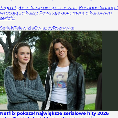
Tego chyba nikt się nie spodziewał. „Kochane kłopoty”
wracają za kulisy. Powstaje dokument o kultowym
serialu.
Seriale
Telewizja
Gwiazdy
Rozrywka
Netflix pokazał największe serialowe hity 2026