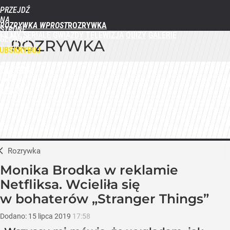
PRZEJDŹ
NA
ROZRYWKA WPROST
STRONĘ
FILMY
SERIALE
GWIAZDY
TELEWIZJA
QUIZY
GALERIE
GŁÓWNĄ
ROZRYWKA
WPROST.PL
UBSKRYBUJ
ZALOGUJ
MENU
Rozrywka
Monika Brodka w reklamie
Netfliksa. Wcieliła się
w bohaterów „Stranger Things”
Dodano:
15
lipca
2019
17:58