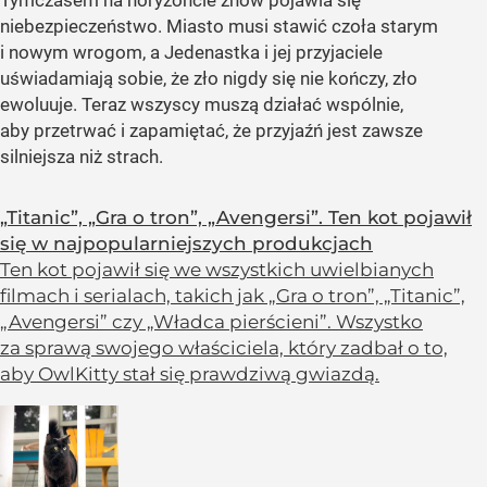
Tymczasem na horyzoncie znów pojawia się
niebezpieczeństwo. Miasto musi stawić czoła starym
i nowym wrogom, a Jedenastka i jej przyjaciele
uświadamiają sobie, że zło nigdy się nie kończy, zło
ewoluuje. Teraz wszyscy muszą działać wspólnie,
aby przetrwać i zapamiętać, że przyjaźń jest zawsze
silniejsza niż strach.
„Titanic”, „Gra o tron”, „Avengersi”. Ten kot pojawił
się w najpopularniejszych produkcjach
Ten kot pojawił się we wszystkich uwielbianych
filmach i serialach, takich jak „Gra o tron”, „Titanic”,
„Avengersi” czy „Władca pierścieni”. Wszystko
za sprawą swojego właściciela, który zadbał o to,
aby OwlKitty stał się prawdziwą gwiazdą.