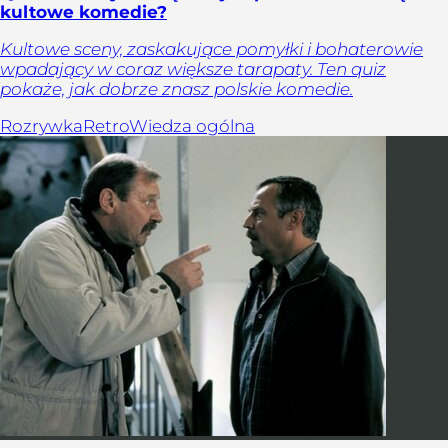
kultowe komedie?
Kultowe sceny, zaskakujące pomyłki i bohaterowie
wpadający w coraz większe tarapaty. Ten quiz
pokaże, jak dobrze znasz polskie komedie.
Rozrywka
Retro
Wiedza ogólna