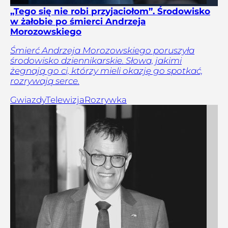
„Tego się nie robi przyjaciołom”. Środowisko
w żałobie po śmierci Andrzeja
Morozowskiego
Śmierć Andrzeja Morozowskiego poruszyła
środowisko dziennikarskie. Słowa, jakimi
żegnają go ci, którzy mieli okazję go spotkać,
rozrywają serce.
Gwiazdy
Telewizja
Rozrywka