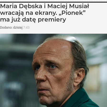
Maria Dębska i Maciej Musiał
wracają na ekrany. „Pionek”
ma już datę premiery
Dodano:
dzisiaj
7:43