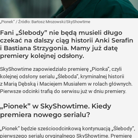
„Pionek”
/ Źródło:
Bartosz Mrozowski/SkyShowtime
Fani „Ślebody” nie będą musieli długo
czekać na dalszy ciąg historii Anki Serafin
i Bastiana Strzygonia. Mamy już datę
premiery kolejnej odsłony.
SkyShowtime zapowiedziało premierę „Pionka”, czyli
kolejnej odsłony serialu „Śleboda”, kryminalnej historii
z Marią Dębską i Maciejem Musiałem w rolach głównych.
Pierwsze odcinki trafią do serwisu już w dniu premiery.
„Pionek” w SkyShowtime. Kiedy
premiera nowego serialu?
„Pionek” będzie sześcioodcinkową kontynuacją „Ślebody”,
pierwszego serialu oryginalnego SkyShowtime. Premierę