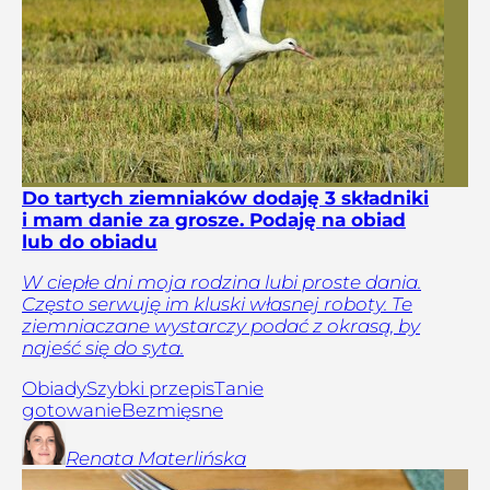
Do tartych ziemniaków dodaję 3 składniki
i mam danie za grosze. Podaję na obiad
lub do obiadu
W ciepłe dni moja rodzina lubi proste dania.
Często serwuję im kluski własnej roboty. Te
ziemniaczane wystarczy podać z okrasą, by
najeść się do syta.
Obiady
Szybki przepis
Tanie
gotowanie
Bezmięsne
Renata
Materlińska