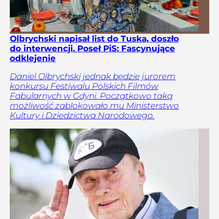
Olbrychski napisał list do Tuska, doszło
do interwencji. Poseł PiS: Fascynujące
odklejenie
Daniel Olbrychski jednak będzie jurorem
konkursu Festiwalu Polskich Filmów
Fabularnych w Gdyni. Początkowo taką
możliwość zablokowało mu Ministerstwo
Kultury i Dziedzictwa Narodowego.