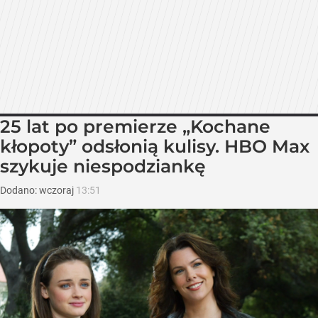
25 lat po premierze „Kochane
kłopoty” odsłonią kulisy. HBO Max
szykuje niespodziankę
Dodano:
wczoraj
13:51