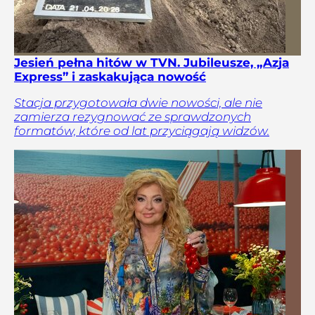
Jesień pełna hitów w TVN. Jubileusze, „Azja
Express” i zaskakująca nowość
Stacja przygotowała dwie nowości, ale nie
zamierza rezygnować ze sprawdzonych
formatów, które od lat przyciągają widzów.