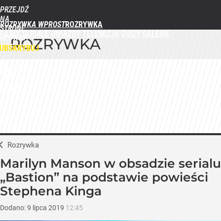
PRZEJDŹ
NA
ROZRYWKA WPROST
STRONĘ
FILMY
SERIALE
GWIAZDY
TELEWIZJA
QUIZY
GALERIE
GŁÓWNĄ
ROZRYWKA
WPROST.PL
UBSKRYBUJ
ZALOGUJ
MENU
Rozrywka
Marilyn Manson w obsadzie serialu
„Bastion” na podstawie powieści
Stephena Kinga
Dodano:
9
lipca
2019
12:45