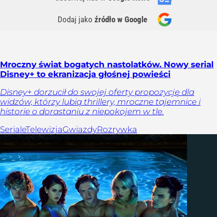
Dodaj jako
źródło w Google
Mroczny świat bogatych nastolatków. Nowy serial
Disney+ to ekranizacja głośnej powieści
Disney+ dorzucił do swojej oferty propozycję dla
widzów, którzy lubią thrillery, mroczne tajemnice i
historie o dorastaniu z niepokojem w tle.
Seriale
Telewizja
Gwiazdy
Rozrywka