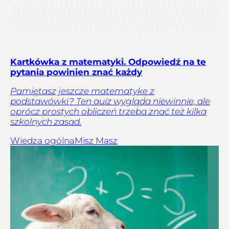
Kartkówka z matematyki. Odpowiedź na te
pytania powinien znać każdy
Pamiętasz jeszcze matematykę z
podstawówki? Ten quiz wygląda niewinnie, ale
oprócz prostych obliczeń trzeba znać też kilka
szkolnych zasad.
Wiedza ogólna
Misz Masz