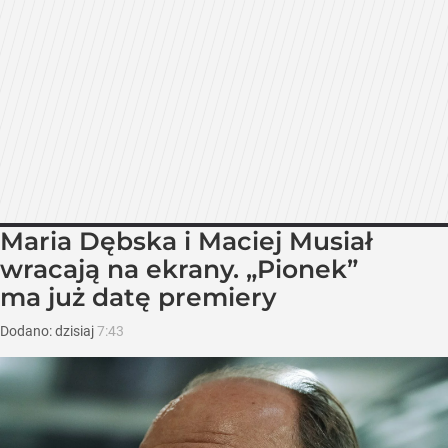
Maria Dębska i Maciej Musiał
wracają na ekrany. „Pionek”
ma już datę premiery
Dodano:
dzisiaj
7:43