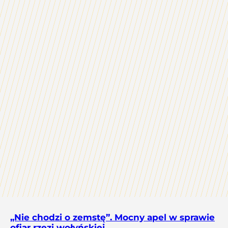
„Nie chodzi o zemstę”. Mocny apel w sprawie
ofiar rzezi wołyńskiej