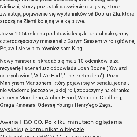
Nieliczni, którzy pozostali na świecie mają sny, które
zwiastują pojawienie się wysłanników sił Dobra i Zła, które
stoczą na Ziemi kolejną wielką bitwę.
Już w 1994 roku na podstawie książki został nakręcony
czteroczęściowy miniserial z Garym Sinisem w roli głównej.
Pojawił się w nim również sam King.
Nowy miniserial składać się ma z 10 odcinków, a za
reżyserię i scenariusz odpowiada Josh Boone ("Gwiazd
naszych wina", "All We Had", "The Pretenders"). Poza
Marilynem Mansonem, który pojawi się w serialu, jednak
nie wiadomo jeszcze w jakiej roli, zobaczymy na ekranie:
Jamesa Marsdena, Amber Heard, Whoopie Goldberg,
Grega Kinneara, Odessę Young i Henry'ego Zaga.
Awaria HBO GO. Po kilku minutach oglądania
wyskakuje komunikat o błędzie
Na Facebooku HBO GO oraz w serwisie