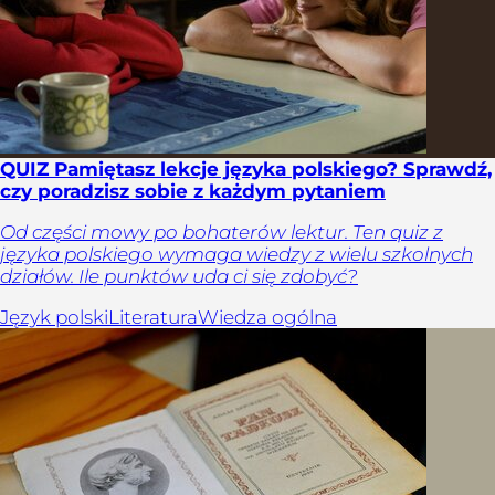
QUIZ Pamiętasz lekcje języka polskiego? Sprawdź,
czy poradzisz sobie z każdym pytaniem
Od części mowy po bohaterów lektur. Ten quiz z
języka polskiego wymaga wiedzy z wielu szkolnych
działów. Ile punktów uda ci się zdobyć?
Język polski
Literatura
Wiedza ogólna