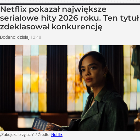
Netflix pokazał największe
serialowe hity 2026 roku. Ten tytuł
zdeklasował konkurencję
Dodano:
dzisiaj
12:48
„Zabójcza przyjaźń”
/ Źródło:
Netflix