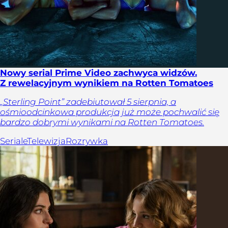
Nowy serial Prime Video zachwyca widzów.
Z rewelacyjnym wynikiem na Rotten Tomatoes
„Sterling Point” zadebiutował 5 sierpnia, a
ośmioodcinkowa produkcja już może pochwalić się
bardzo dobrymi wynikami na Rotten Tomatoes.
Seriale
Telewizja
Rozrywka