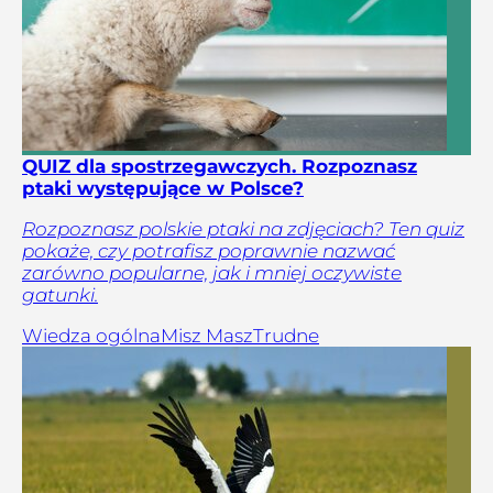
QUIZ dla spostrzegawczych. Rozpoznasz
ptaki występujące w Polsce?
Rozpoznasz polskie ptaki na zdjęciach? Ten quiz
pokaże, czy potrafisz poprawnie nazwać
zarówno popularne, jak i mniej oczywiste
gatunki.
Wiedza ogólna
Misz Masz
Trudne