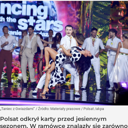
„Taniec z Gwiazdami”
/ Źródło:
Materiały prasowe
/
Polsat /akpa
Polsat odkrył karty przed jesiennym
sezonem. W ramówce znalazły się zarówno