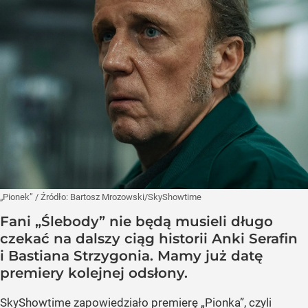
„Pionek”
/ Źródło:
Bartosz Mrozowski/SkyShowtime
Fani „Ślebody” nie będą musieli długo
czekać na dalszy ciąg historii Anki Serafin
i Bastiana Strzygonia. Mamy już datę
premiery kolejnej odsłony.
SkyShowtime zapowiedziało premierę „Pionka”, czyli