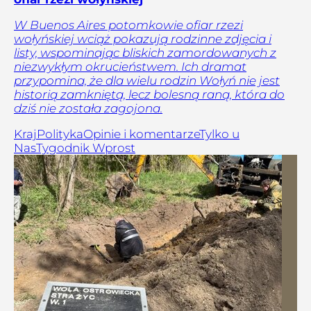
W Buenos Aires potomkowie ofiar rzezi
wołyńskiej wciąż pokazują rodzinne zdjęcia i
listy, wspominając bliskich zamordowanych z
niezwykłym okrucieństwem. Ich dramat
przypomina, że dla wielu rodzin Wołyń nie jest
historią zamkniętą, lecz bolesną raną, która do
dziś nie została zagojona.
Kraj
Polityka
Opinie i komentarze
Tylko u
Nas
Tygodnik Wprost