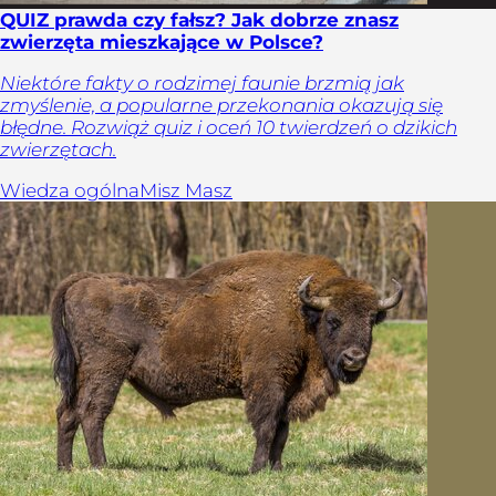
QUIZ prawda czy fałsz? Jak dobrze znasz
zwierzęta mieszkające w Polsce?
Niektóre fakty o rodzimej faunie brzmią jak
zmyślenie, a popularne przekonania okazują się
błędne. Rozwiąż quiz i oceń 10 twierdzeń o dzikich
zwierzętach.
Wiedza ogólna
Misz Masz