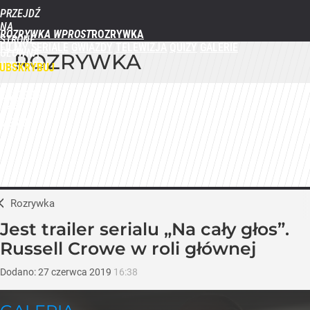
PRZEJDŹ
NA
ROZRYWKA WPROST
STRONĘ
FILMY
SERIALE
GWIAZDY
TELEWIZJA
QUIZY
GALERIE
GŁÓWNĄ
ROZRYWKA
WPROST.PL
UBSKRYBUJ
ZALOGUJ
MENU
Rozrywka
Jest trailer serialu „Na cały głos”.
Russell Crowe w roli głównej
Dodano:
27
czerwca
2019
16:38