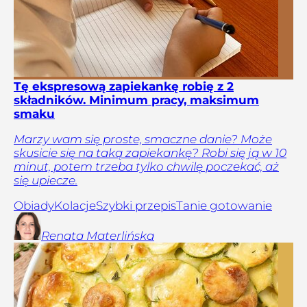
Tę ekspresową zapiekankę robię z 2
składników. Minimum pracy, maksimum
smaku
Marzy wam się proste, smaczne danie? Może
skusicie się na taką zapiekankę? Robi się ją w 10
minut, potem trzeba tylko chwilę poczekać, aż
się upiecze.
Obiady
Kolacje
Szybki przepis
Tanie gotowanie
Renata
Materlińska