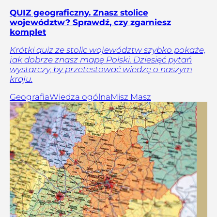
QUIZ geograficzny. Znasz stolice
województw? Sprawdź, czy zgarniesz
komplet
Krótki quiz ze stolic województw szybko pokaże,
jak dobrze znasz mapę Polski. Dziesięć pytań
wystarczy, by przetestować wiedzę o naszym
kraju.
Geografia
Wiedza ogólna
Misz Masz