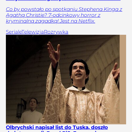
Co by powstało po spotkaniu Stephena Kinga z
Agathą Christie? 7-odcinkowy horror z
kryminalną zagadką! Jest na Netflix.
Seriale
Telewizja
Rozrywka
Olbrychski napisał list do Tuska, doszło