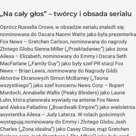
„Na cały głos” – twórcy i obsada serialu
Oprócz Russella Crowe, w obsadzie serialu znaleźli się:
nominowana do Oscara Naomi Watts jako była prezenterka
Fox News – Gretchen Carlson, nominowana do nagrody
Złotego Globu Sienna Miller („Przekładaniec”) jako żona
Ailesa – Elizabeth, nominowany do Emmy i Oscara Seth
MacFarlane („Family Guy”) jako były szef PR stacji Fox
News – Brian Lewis, nominowany do Nagrody Gildii
Aktorów Ekranowych Simon McBurney („Teoria
wszystkiego”) jako szef koncernu News Corp – Rupert
Murdoch, Annabelle Wallis (Peaky Blinders) jako Laurie
Luhn, która planowała wywiady na antenie Fox News
and Aleksa Palladino („Boardwalk Empire”) jako wieloletnia
asystentka Ailesa – Judy Laterza. W rolach gościnnych
występują nominowany do Emmy i Złotego Globu Josh
Charles („Żona idealna”) jako Casey Close, mąż Gretchen