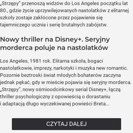
„Strzępy” przenoszą widzów do Los Angeles początku lat
80., gdzie życie uprzywilejowanych nastolatków z elitarnej
szkoły zostaje zakłócone przez pojawienie się
tajemniczego ucznia i serię brutalnych zabójstw.
Nowy thriller na Disney+. Seryjny
morderca poluje na nastolatków
Los Angeles, 1981 rok. Elitarna szkoła, bogaci
nastolatkowie, imprezy, narkotyki i muzyka new romantic.
Pozornie beztroski świat młodych bohaterów zaczyna
jednak pękać, gdy w mieście pojawia się seryjny morderca.
„Strzępy”, nowy ośmioodcinkowy serial Disney+, łączą
thriller psychologiczny z opowieścią o dorastaniu
i adaptacją długo wyczekiwanej powieści Breta...
CZYTAJ DALEJ