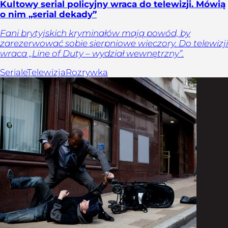
Kultowy serial policyjny wraca do telewizji. Mówią
o nim „serial dekady”
Fani brytyjskich kryminałów mają powód, by
zarezerwować sobie sierpniowe wieczory. Do telewizji
wraca „Line of Duty – wydział wewnętrzny”.
Seriale
Telewizja
Rozrywka