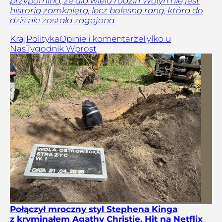
przypomina, że dla wielu rodzin Wołyń nie jest
historią zamkniętą, lecz bolesną raną, która do
dziś nie została zagojona.
Kraj
Polityka
Opinie i komentarze
Tylko u
Nas
Tygodnik Wprost
Połączył mroczny styl Stephena Kinga
z kryminałem Agathy Christie. Hit na Netflix