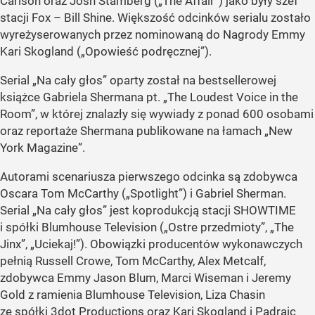
Carlson oraz Josh Stamberg („The Affair”) jako były szef
stacji Fox – Bill Shine. Większość odcinków serialu zostało
wyreżyserowanych przez nominowaną do Nagrody Emmy
Kari Skogland („Opowieść podręcznej”).
Serial „Na cały głos” oparty został na bestsellerowej
książce Gabriela Shermana pt. „The Loudest Voice in the
Room”, w której znalazły się wywiady z ponad 600 osobami
oraz reportaże Shermana publikowane na łamach „New
York Magazine”.
Autorami scenariusza pierwszego odcinka są zdobywca
Oscara Tom McCarthy („Spotlight”) i Gabriel Sherman.
Serial „Na cały głos” jest koprodukcją stacji SHOWTIME
i spółki Blumhouse Television („Ostre przedmioty”, „The
Jinx”, „Uciekaj!”). Obowiązki producentów wykonawczych
pełnią Russell Crowe, Tom McCarthy, Alex Metcalf,
zdobywca Emmy Jason Blum, Marci Wiseman i Jeremy
Gold z ramienia Blumhouse Television, Liza Chasin
ze spółki 3dot Productions oraz Kari Skogland i Padraic