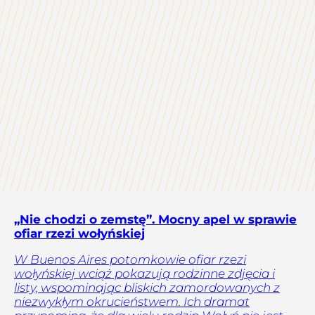
„Nie chodzi o zemstę”. Mocny apel w sprawie
ofiar rzezi wołyńskiej
W Buenos Aires potomkowie ofiar rzezi
wołyńskiej wciąż pokazują rodzinne zdjęcia i
listy, wspominając bliskich zamordowanych z
niezwykłym okrucieństwem. Ich dramat