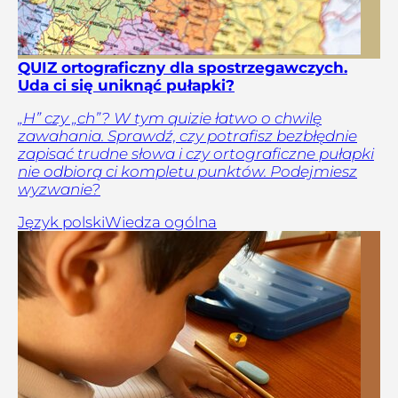
QUIZ ortograficzny dla spostrzegawczych.
Uda ci się uniknąć pułapki?
„H” czy „ch”? W tym quizie łatwo o chwilę
zawahania. Sprawdź, czy potrafisz bezbłędnie
zapisać trudne słowa i czy ortograficzne pułapki
nie odbiorą ci kompletu punktów. Podejmiesz
wyzwanie?
Język polski
Wiedza ogólna