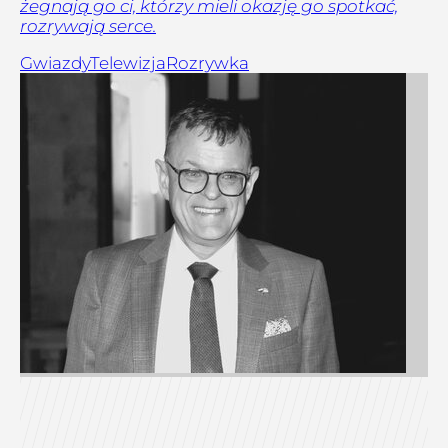
żegnają go ci, którzy mieli okazję go spotkać,
rozrywają serce.
Gwiazdy
Telewizja
Rozrywka