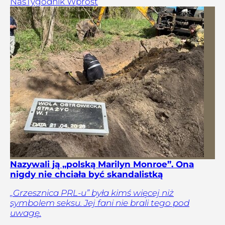
Nas
Tygodnik Wprost
Nazywali ją „polską Marilyn Monroe”. Ona
nigdy nie chciała być skandalistką
„Grzesznica PRL-u” była kimś więcej niż
symbolem seksu. Jej fani nie brali tego pod
uwagę.