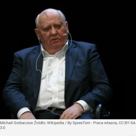
Michaił Gorbaczow
Źródło:
Wikipedia
/
By SpreeTom - Praca własna, CC BY-SA
3.0