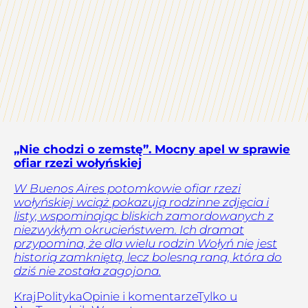
„Nie chodzi o zemstę”. Mocny apel w sprawie
ofiar rzezi wołyńskiej
W Buenos Aires potomkowie ofiar rzezi
wołyńskiej wciąż pokazują rodzinne zdjęcia i
listy, wspominając bliskich zamordowanych z
niezwykłym okrucieństwem. Ich dramat
przypomina, że dla wielu rodzin Wołyń nie jest
historią zamkniętą, lecz bolesną raną, która do
dziś nie została zagojona.
Kraj
Polityka
Opinie i komentarze
Tylko u