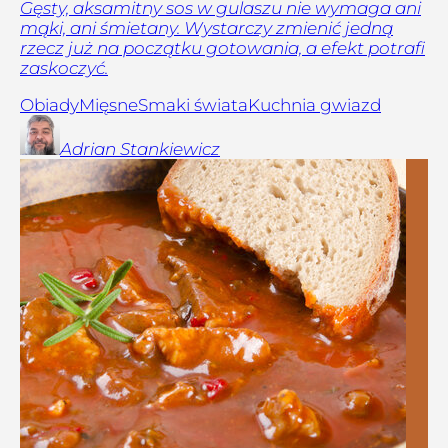
Gęsty, aksamitny sos w gulaszu nie wymaga ani
mąki, ani śmietany. Wystarczy zmienić jedną
rzecz już na początku gotowania, a efekt potrafi
zaskoczyć.
Obiady
Mięsne
Smaki świata
Kuchnia gwiazd
Adrian
Stankiewicz