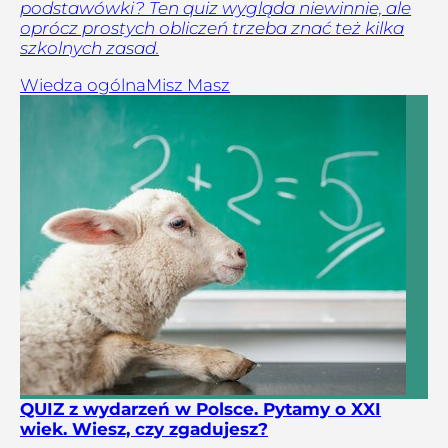
podstawówki? Ten quiz wygląda niewinnie, ale
oprócz prostych obliczeń trzeba znać też kilka
szkolnych zasad.
Wiedza ogólna
Misz Masz
QUIZ z wydarzeń w Polsce. Pytamy o XXI
wiek. Wiesz, czy zgadujesz?