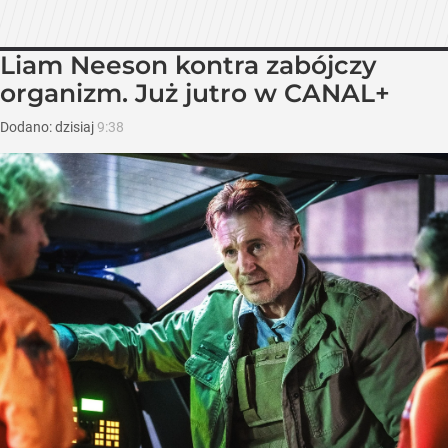
Liam Neeson kontra zabójczy
organizm. Już jutro w CANAL+
Dodano:
dzisiaj
9:38