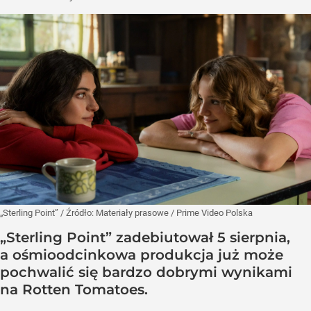
„Sterling Point”
/ Źródło:
Materiały prasowe
/
Prime Video Polska
„Sterling Point” zadebiutował 5 sierpnia,
a ośmioodcinkowa produkcja już może
pochwalić się bardzo dobrymi wynikami
na Rotten Tomatoes.