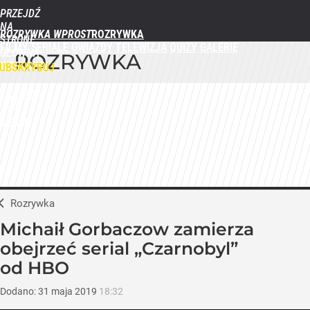
PRZEJDŹ
NA
ROZRYWKA WPROST
STRONĘ
FILMY
SERIALE
GWIAZDY
TELEWIZJA
QUIZY
GALERIE
GŁÓWNĄ
ROZRYWKA
WPROST.PL
UBSKRYBUJ
ZALOGUJ
MENU
Rozrywka
Michaił Gorbaczow zamierza
obejrzeć serial „Czarnobyl”
od HBO
Dodano:
31
maja
2019
18:32