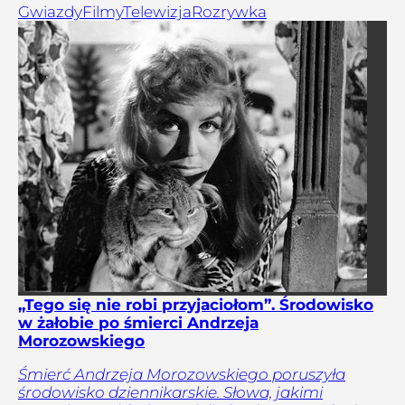
Gwiazdy
Filmy
Telewizja
Rozrywka
„Tego się nie robi przyjaciołom”. Środowisko
w żałobie po śmierci Andrzeja
Morozowskiego
Śmierć Andrzeja Morozowskiego poruszyła
środowisko dziennikarskie. Słowa, jakimi