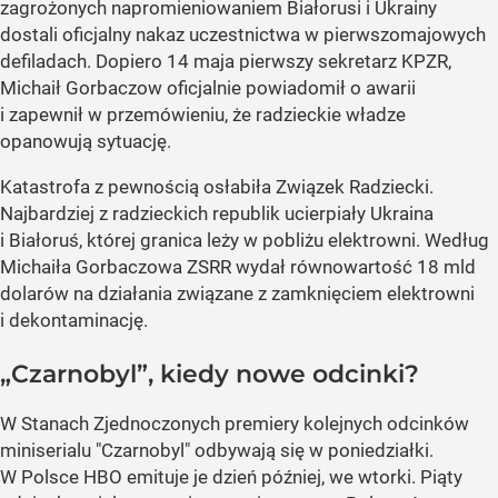
zagrożonych napromieniowaniem Białorusi i Ukrainy
dostali oficjalny nakaz uczestnictwa w pierwszomajowych
defiladach. Dopiero 14 maja pierwszy sekretarz KPZR,
Michaił Gorbaczow oficjalnie powiadomił o awarii
i zapewnił w przemówieniu, że radzieckie władze
opanowują sytuację.
Katastrofa z pewnością osłabiła Związek Radziecki.
Najbardziej z radzieckich republik ucierpiały Ukraina
i Białoruś, której granica leży w pobliżu elektrowni. Według
Michaiła Gorbaczowa ZSRR wydał równowartość 18 mld
dolarów na działania związane z zamknięciem elektrowni
i dekontaminację.
„Czarnobyl”, kiedy nowe odcinki?
W Stanach Zjednoczonych premiery kolejnych odcinków
miniserialu "Czarnobyl" odbywają się w poniedziałki.
W Polsce HBO emituje je dzień później, we wtorki. Piąty