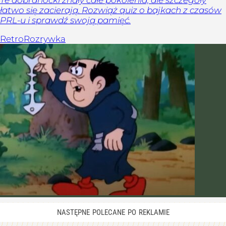
łatwo się zacierają. Rozwiąż quiz o bajkach z czasów
PRL-u i sprawdź swoją pamięć.
Retro
Rozrywka