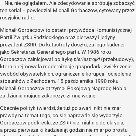
–
Nie, nie oglądałem. Ale zdecydowanie spróbuję zobaczyć
ten serial
– powiedział Michaił Gorbaczow, cytowany przez
rosyjskie radio.
Michaił Gorbaczow to ostatni przywódca Komunistycznej
Partii Związku Radzieckiego oraz pierwszy i jedyny
prezydent ZSRR. Do katastrofy doszło, za jego kadencji
jako Sekretarza Generalnego partii. W 1986 roku
Gorbaczow zainicjował politykę
pieriestrojki
(przebudowy),
która obejmowała modernizację gospodarki, zwiększenie
swobód obywatelskich, ograniczenie korupcji i ocieplenie
stosunków z Zachodem. 15 października 1990 roku
Michaił Gorbaczow otrzymał Pokojową Nagrodę Nobla
za dziania mające zakończyć zimną wojnę.
Obecnie polityk twierdzi, że tuż po awarii nikt nie znał
prawdy na temat tego, co się naprawdę się wydarzyło.
Gorbaczow podkreśla, że ZSRR nie miał nic do ukrycia,
a przez pierwsze kilkadziesiąt godzin nie miał po prostu