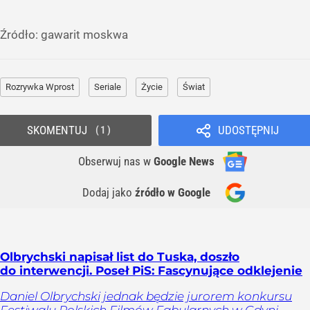
Źródło:
gawarit moskwa
Rozrywka Wprost
Seriale
Życie
Świat
SKOMENTUJ
UDOSTĘPNIJ
1
Obserwuj nas
w
Google News
Dodaj jako
źródło w Google
Olbrychski napisał list do Tuska, doszło
do interwencji. Poseł PiS: Fascynujące odklejenie
Daniel Olbrychski jednak będzie jurorem konkursu
Festiwalu Polskich Filmów Fabularnych w Gdyni.