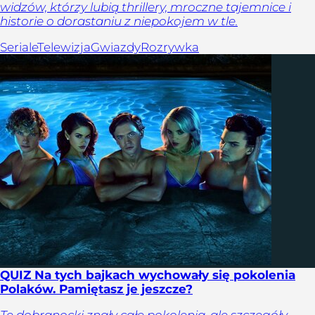
widzów, którzy lubią thrillery, mroczne tajemnice i
historie o dorastaniu z niepokojem w tle.
Seriale
Telewizja
Gwiazdy
Rozrywka
QUIZ Na tych bajkach wychowały się pokolenia
Polaków. Pamiętasz je jeszcze?
Te dobranocki znały całe pokolenia, ale szczegóły