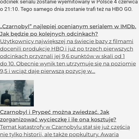
odcinek serialu zostanie wyemitowany w Polsce 4 czerwca
o 21:10. Tego samego dnia zostanie trafi też na HBO GO.
„Czarnobyl” najlepiej ocenianym serialem w IMDb.
Jak będzie po kolejnych odcinkach?
Użytkownicy największej na świecie bazy z filmami
docenili produkcję HBO i już po trzech pierwszych
odcinkach przyznali jej 9,6 punktów w skali od 1
do 10. Obecnie wynik ten utrzymuje się na poziomie
9,5 i wciąż daje pierwszą pozycję w...
Czarnobyl i Prypeć można zwiedzać. Jak
zorganizować wycieczkę i ile ona kosztuje?
Temat katastrofy w Czarnobylu stał się już częścią
nie tylko historii, ale także popkultury. Awaria