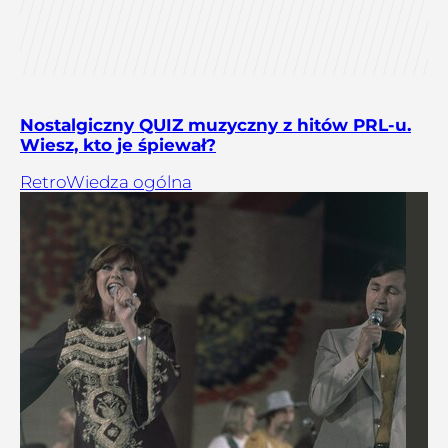
Nostalgiczny QUIZ muzyczny z hitów PRL-u.
Wiesz, kto je śpiewał?
Retro
Wiedza ogólna