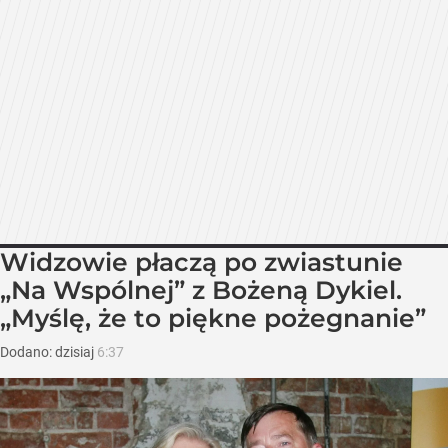
Widzowie płaczą po zwiastunie
„Na Wspólnej” z Bożeną Dykiel.
„Myślę, że to piękne pożegnanie”
Dodano:
dzisiaj
6:37