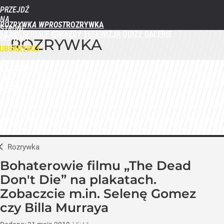
PRZEJDŹ
NA
ROZRYWKA WPROST
STRONĘ
FILMY
SERIALE
GWIAZDY
TELEWIZJA
QUIZY
GALERIE
GŁÓWNĄ
ROZRYWKA
WPROST.PL
UBSKRYBUJ
ZALOGUJ
MENU
Rozrywka
Bohaterowie filmu „The Dead
Don't Die” na plakatach.
Zobaczcie m.in. Selenę Gomez
czy Billa Murraya