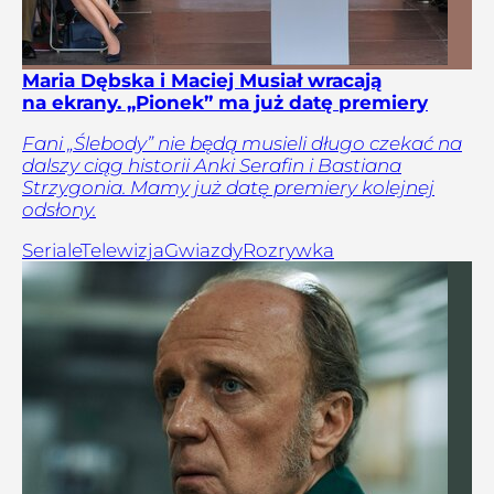
Maria Dębska i Maciej Musiał wracają
na ekrany. „Pionek” ma już datę premiery
Fani „Ślebody” nie będą musieli długo czekać na
dalszy ciąg historii Anki Serafin i Bastiana
Strzygonia. Mamy już datę premiery kolejnej
odsłony.
Seriale
Telewizja
Gwiazdy
Rozrywka