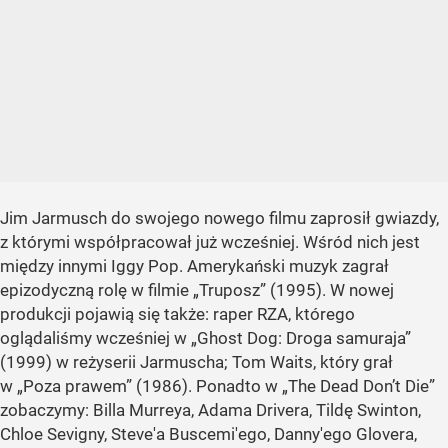
Jim Jarmusch do swojego nowego filmu zaprosił gwiazdy,
z którymi współpracował już wcześniej. Wśród nich jest
między innymi Iggy Pop. Amerykański muzyk zagrał
epizodyczną rolę w filmie „Truposz” (1995). W nowej
produkcji pojawią się także: raper RZA, którego
oglądaliśmy wcześniej w „Ghost Dog: Droga samuraja”
(1999) w reżyserii Jarmuscha; Tom Waits, który grał
w „Poza prawem” (1986). Ponadto w „The Dead Don’t Die”
zobaczymy: Billa Murreya, Adama Drivera, Tildę Swinton,
Chloe Sevigny, Steve'a Buscemi'ego, Danny'ego Glovera,