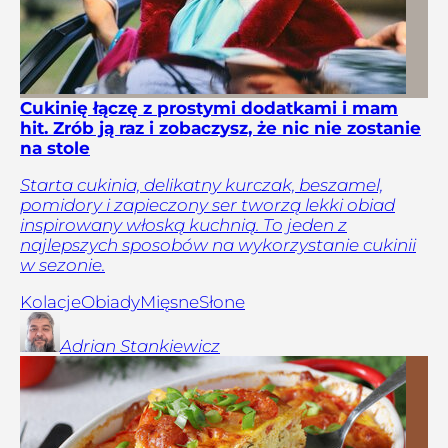
Cukinię łączę z prostymi dodatkami i mam
hit. Zrób ją raz i zobaczysz, że nic nie zostanie
na stole
Starta cukinia, delikatny kurczak, beszamel,
pomidory i zapieczony ser tworzą lekki obiad
inspirowany włoską kuchnią. To jeden z
najlepszych sposobów na wykorzystanie cukinii
w sezonie.
Kolacje
Obiady
Mięsne
Słone
Adrian
Stankiewicz