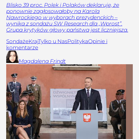
Blisko 39 proc. Polek i Polaków deklaruje, że
ponownie zagłosowałoby na Karola
Nawrockiego w wyborach prezydenckich –
wynika z sondażu SW Research dla „Wprost”.
Grupa krytyków głowy państwa jest liczniejsza.
Sondaże
Kraj
Tylko u Nas
Polityka
Opinie i
komentarze
Magdalena
Frindt