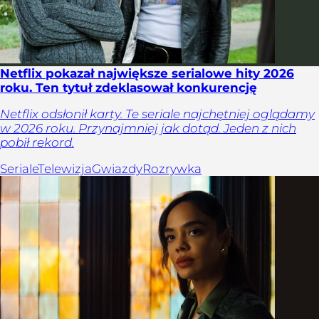
Netflix pokazał największe serialowe hity 2026
roku. Ten tytuł zdeklasował konkurencję
Netflix odsłonił karty. Te seriale najchętniej oglądamy
w 2026 roku. Przynajmniej jak dotąd. Jeden z nich
pobił rekord.
Seriale
Telewizja
Gwiazdy
Rozrywka