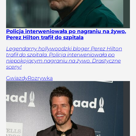
Policja interweniowała po nagraniu na żywo.
Perez Hilton trafił do szpitala
Legendarny hollywoodzki bloger Perez Hilton
trafił do szpitala. Policja interweniowała po
niepokojącym nagraniu na żywo. Drastyczne
sceny!
Gwiazdy
Rozrywka