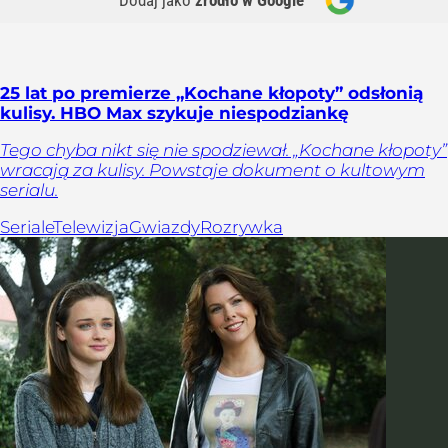
Dodaj jako
źródło w Google
25 lat po premierze „Kochane kłopoty” odsłonią
kulisy. HBO Max szykuje niespodziankę
Tego chyba nikt się nie spodziewał. „Kochane kłopoty”
wracają za kulisy. Powstaje dokument o kultowym
serialu.
Seriale
Telewizja
Gwiazdy
Rozrywka