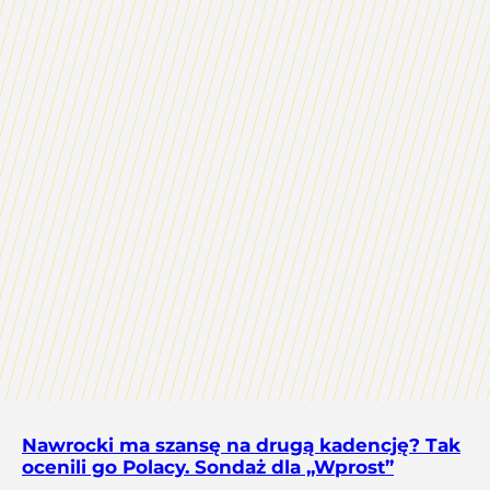
Nawrocki ma szansę na drugą kadencję? Tak
ocenili go Polacy. Sondaż dla „Wprost”