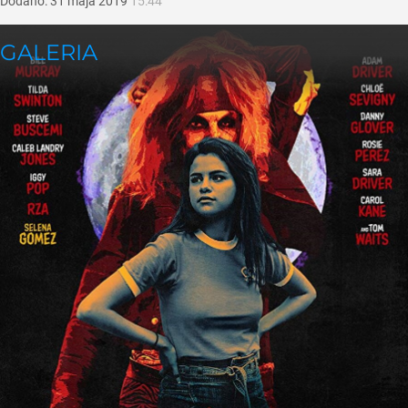
Dodano:
31
maja
2019
15:44