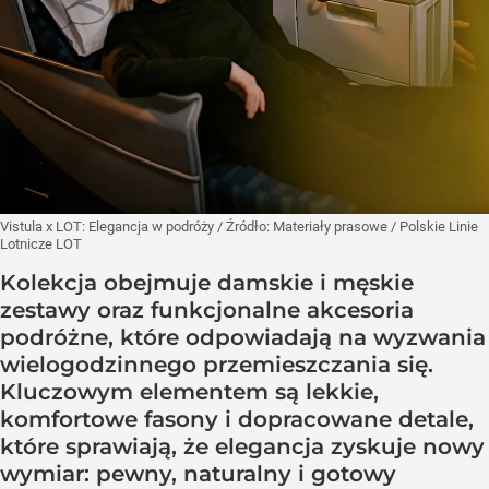
Vistula x LOT: Elegancja w podróży
/ Źródło:
Materiały prasowe
/
Polskie Linie
Lotnicze LOT
Kolekcja obejmuje damskie i męskie
zestawy oraz funkcjonalne akcesoria
podróżne, które odpowiadają na wyzwania
wielogodzinnego przemieszczania się.
Kluczowym elementem są lekkie,
komfortowe fasony i dopracowane detale,
które sprawiają, że elegancja zyskuje nowy
wymiar: pewny, naturalny i gotowy