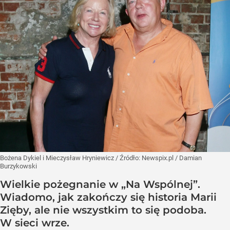
Bożena Dykiel i Mieczysław Hryniewicz
/ Źródło:
Newspix.pl
/
Damian
Burzykowski
Wielkie pożegnanie w „Na Wspólnej”.
Wiadomo, jak zakończy się historia Marii
Zięby, ale nie wszystkim to się podoba.
W sieci wrze.