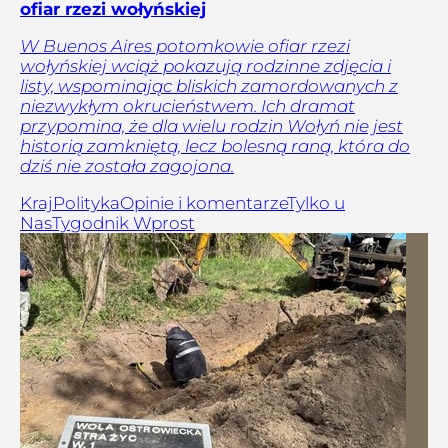
ofiar rzezi wołyńskiej
W Buenos Aires potomkowie ofiar rzezi
wołyńskiej wciąż pokazują rodzinne zdjęcia i
listy, wspominając bliskich zamordowanych z
niezwykłym okrucieństwem. Ich dramat
przypomina, że dla wielu rodzin Wołyń nie jest
historią zamkniętą, lecz bolesną raną, która do
dziś nie została zagojona.
Kraj
Polityka
Opinie i komentarze
Tylko u
Nas
Tygodnik Wprost