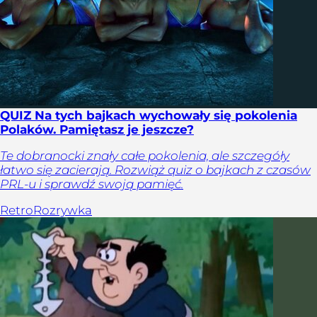
QUIZ Na tych bajkach wychowały się pokolenia
Polaków. Pamiętasz je jeszcze?
Te dobranocki znały całe pokolenia, ale szczegóły
łatwo się zacierają. Rozwiąż quiz o bajkach z czasów
PRL-u i sprawdź swoją pamięć.
Retro
Rozrywka