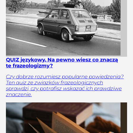
QUIZ językowy. Na pewno wiesz co znaczą
te frazeologizmy?
Czy dobrze rozumiesz popularne powiedzenia?
Ten quiz ze związków frazeologicznych
sprawdzi, czy potrafisz wskazać ich prawdziwe
znaczenie.