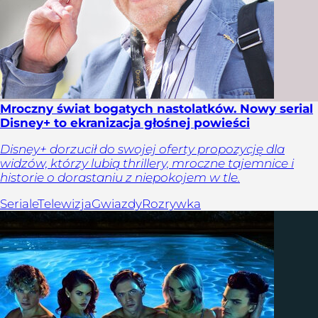
Mroczny świat bogatych nastolatków. Nowy serial
Disney+ to ekranizacja głośnej powieści
Disney+ dorzucił do swojej oferty propozycję dla
widzów, którzy lubią thrillery, mroczne tajemnice i
historie o dorastaniu z niepokojem w tle.
Seriale
Telewizja
Gwiazdy
Rozrywka