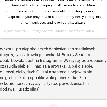
family at this time. I hope you all can understand. More
information on ticket refunds is available on britneyspears.com.
I appreciate your prayers and support for my family during this
time. Thank you, and love you all… always.
A post shared by
Britney Spears
(@britneyspears) on
Jan 4, 2019 at 9:01am PST
Wczoraj, po niepokojących doniesieniach medialnych
dotyczących zdrowia piosenkarki, Britney Sepaers
opublikowała post na
Instagramie
. „Wszyscy potrzebujemy
czasu dla siebie” – napisała artystka. „Dbaj o siebie,
o umysł, ciało, ducha” – taka sentencja pojawiła się
na grafice, którą opublikowała piosenkarka. Fani
w komentarzach życzyli artystce powodzenia. Inni
dodawali: „Bądź silna”