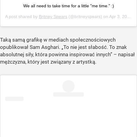
We all need to take time for a little "me time." :)
A post shared by
Britney Spears
(@britneyspears) on
Apr 3, 2019 at 12:30pm PDT
Taką samą grafikę w mediach społecznościowych
opublikował Sam Asghari. „To nie jest słabość. To znak
absolutnej siły, która powinna inspirować innych” – napisał
mężczyzna, który jest związany z artystką.