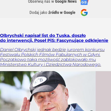
Obserwuj nas
w
Google News
Dodaj jako
źródło w Google
Olbrychski napisał list do Tuska, doszło
do interwencji. Poseł PiS: Fascynujące odklejenie
Daniel Olbrychski jednak będzie jurorem konkursu
Festiwalu Polskich Filmów Fabularnych w Gdyni.
Początkowo taką możliwość zablokowało mu
Ministerstwo Kultury i Dziedzictwa Narodowego.