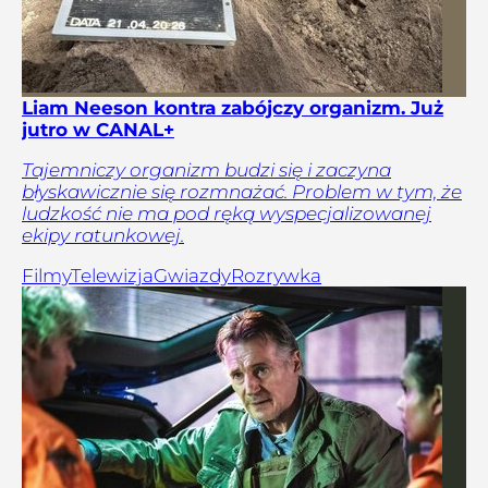
Liam Neeson kontra zabójczy organizm. Już
jutro w CANAL+
Tajemniczy organizm budzi się i zaczyna
błyskawicznie się rozmnażać. Problem w tym, że
ludzkość nie ma pod ręką wyspecjalizowanej
ekipy ratunkowej.
Filmy
Telewizja
Gwiazdy
Rozrywka