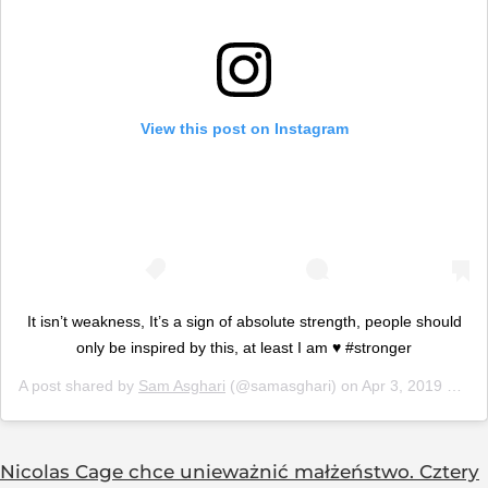
View this post on Instagram
It isn’t weakness, It’s a sign of absolute strength, people should
only be inspired by this, at least I am ♥️ #stronger
A post shared by
Sam Asghari
(@samasghari) on
Apr 3, 2019 at 7:55pm PDT
Nicolas Cage chce unieważnić małżeństwo. Cztery