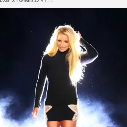
Dodano:
4
kwietnia
2019
14:47