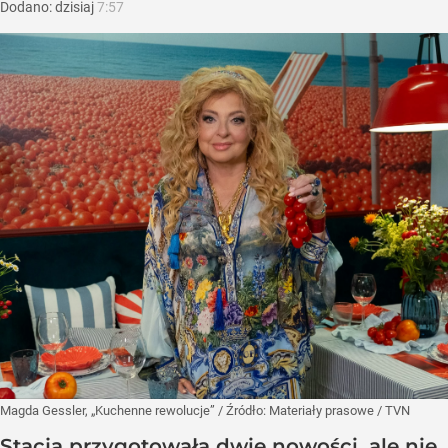
Dodano:
dzisiaj
7:57
Magda Gessler, „Kuchenne rewolucje”
/ Źródło:
Materiały prasowe
/
TVN
Stacja przygotowała dwie nowości, ale nie