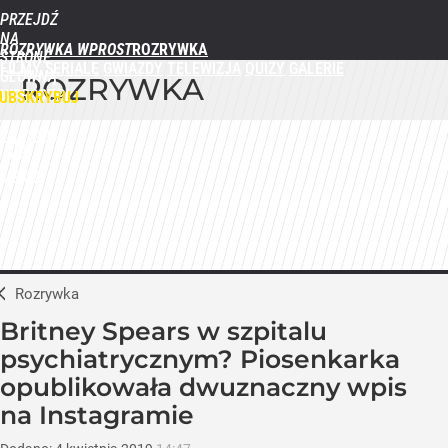
PRZEJDŹ
NA
ROZRYWKA WPROST
STRONĘ
FILMY
SERIALE
GWIAZDY
TELEWIZJA
QUIZY
GALERIE
GŁÓWNĄ
ROZRYWKA
WPROST.PL
UBSKRYBUJ
ZALOGUJ
MENU
Rozrywka
Britney Spears w szpitalu
psychiatrycznym? Piosenkarka
opublikowała dwuznaczny wpis
na Instagramie