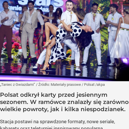
„Taniec z Gwiazdami”
/ Źródło:
Materiały prasowe
/
Polsat /akpa
Polsat odkrył karty przed jesiennym
sezonem. W ramówce znalazły się zarówno
wielkie powroty, jak i kilka niespodzianek.
Stacja postawi na sprawdzone formaty, nowe seriale,
kabarety oraz teleturniej inspirowany popularną