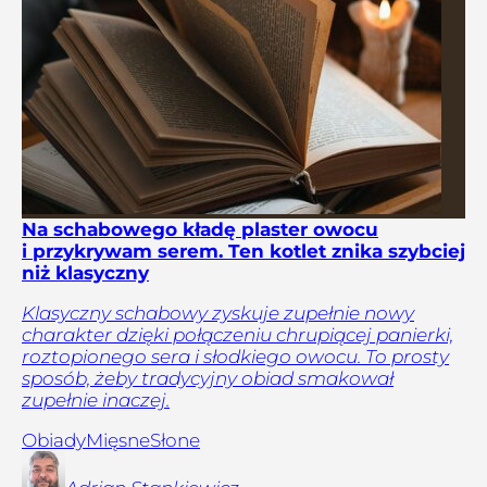
Na schabowego kładę plaster owocu
i przykrywam serem. Ten kotlet znika szybciej
niż klasyczny
Klasyczny schabowy zyskuje zupełnie nowy
charakter dzięki połączeniu chrupiącej panierki,
roztopionego sera i słodkiego owocu. To prosty
sposób, żeby tradycyjny obiad smakował
zupełnie inaczej.
Obiady
Mięsne
Słone