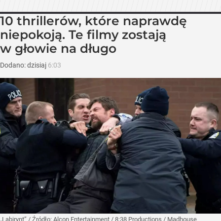
10 thrillerów, które naprawdę
niepokoją. Te filmy zostają
w głowie na długo
Dodano:
dzisiaj
6:03
„Labirynt”
/ Źródło:
Alcon Entertainment / 8:38 Productions / Madhouse