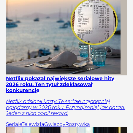
Netflix pokazał największe serialowe hity
2026 roku. Ten tytuł zdeklasował
konkurencję
Netflix odsłonił karty. Te seriale najchętniej
oglądamy w 2026 roku. Przynajmniej jak dotąd.
Jeden z nich pobił rekord.
Seriale
Telewizja
Gwiazdy
Rozrywka