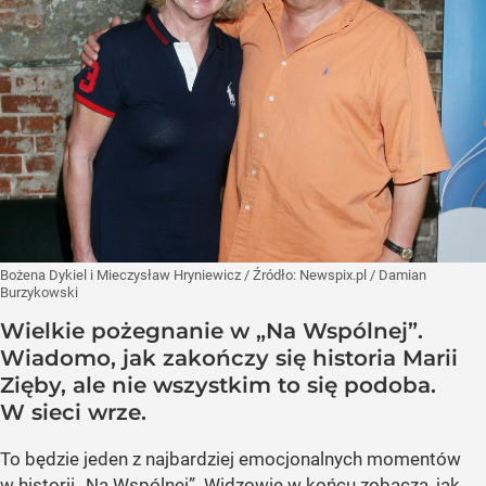
Bożena Dykiel i Mieczysław Hryniewicz
/ Źródło:
Newspix.pl
/
Damian
Burzykowski
Wielkie pożegnanie w „Na Wspólnej”.
Wiadomo, jak zakończy się historia Marii
Zięby, ale nie wszystkim to się podoba.
W sieci wrze.
To będzie jeden z najbardziej emocjonalnych momentów
w historii „Na Wspólnej”. Widzowie w końcu zobaczą, jak