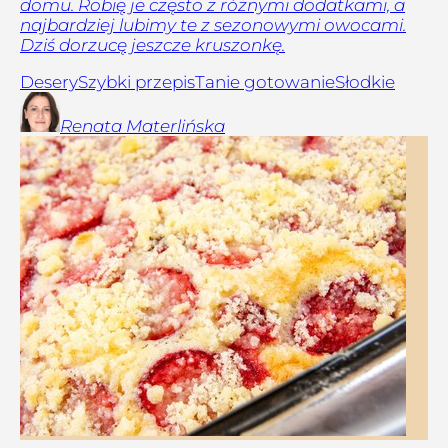
domu. Robię je często z różnymi dodatkami, a
najbardziej lubimy te z sezonowymi owocami.
Dziś dorzucę jeszcze kruszonkę.
Desery
Szybki przepis
Tanie gotowanie
Słodkie
Renata
Materlińska