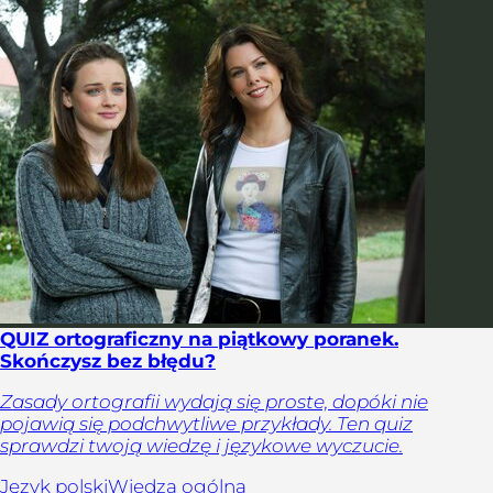
QUIZ ortograficzny na piątkowy poranek.
Skończysz bez błędu?
Zasady ortografii wydają się proste, dopóki nie
pojawią się podchwytliwe przykłady. Ten quiz
sprawdzi twoją wiedzę i językowe wyczucie.
Język polski
Wiedza ogólna