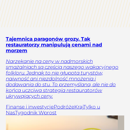
Tajemnica paragonów grozy. Tak
restauratorzy manipulują cenami nad
morzem
Narzekanie na ceny w nadmorskich
smażalniach są częścią naszego wakacyjnego
folkloru. Jednak to nie głupota turystów,
naiwność ani niezdolność mnożenia i
dodawania do stu. To przemyślana, ale nie do
końca uczciwa strategia restauratorów
ukrywających ceny.
Finanse i inwestycje
Podróże
Kraj
Tylko u
Nas
Tygodnik Wprost