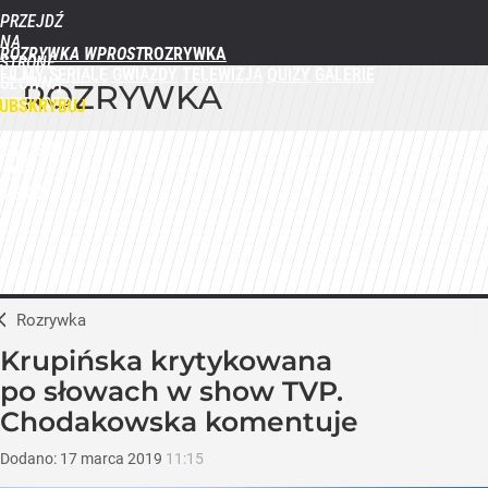
PRZEJDŹ
NA
ROZRYWKA WPROST
STRONĘ
FILMY
SERIALE
GWIAZDY
TELEWIZJA
QUIZY
GALERIE
GŁÓWNĄ
ROZRYWKA
WPROST.PL
UBSKRYBUJ
ZALOGUJ
MENU
Rozrywka
Krupińska krytykowana
po słowach w show TVP.
Chodakowska komentuje
Dodano:
17
marca
2019
11:15