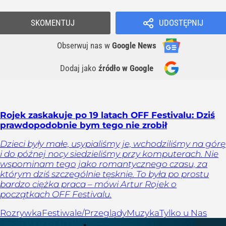
SKOMENTUJ
UDOSTĘPNIJ
Obserwuj nas
w
Google News
Dodaj jako
źródło w Google
Rojek zaskakuje po 19 latach OFF Festivalu: Dziś
prawdopodobnie bym tego nie zrobił
Dzieci były małe, usypialiśmy je, wchodziliśmy na górę
i do późnej nocy siedzieliśmy przy komputerach. Nie
wspominam tego jako romantycznego czasu, za
którym dziś szczególnie tęsknię. To była po prostu
bardzo ciężka praca – mówi Artur Rojek o
początkach OFF Festivalu.
Rozrywka
Festiwale/Przeglądy
Muzyka
Tylko u Nas