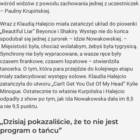
wśród widzów z powodu zachowania jednej z uczestniczek
– Pauliny Krupińskiej.
Wraz z Klaudią Halejcio miała zatańczyć układ do piosenki
„Beautiful Liar” Beyonce i Shakiry. Występ nie do końca
spodobał się jednej z jurorek – Idzie Nowakowskiej. –
Mięsistość była, chociaż wolałabym, żebyś była tygrysicą.
Synchrony nie były wypracowane, a wasze ręce były
czasem firankowe, czasem łopatowe – stwierdziła
tancerka. O tym, która para przejdzie do kolejnego etapu
miały zadecydować występy solowe. Klaudia Halejcio
zatańczyła do utworu „Can't Get You Out Of My Head” Kylie
Minogue. Ostatecznie to właśnie Kurpińska i Halejcio
odpadły z show po tym, jak Ida Nowakowska dała im 8,5
a nie 9,5 punktu.
„Dzisiaj pokazaliście, że to nie jest
program o tańcu”