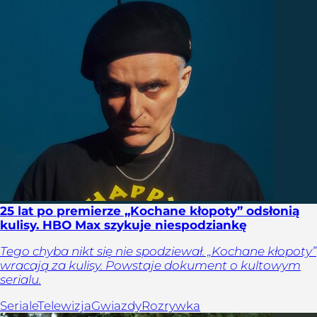
25 lat po premierze „Kochane kłopoty” odsłonią
kulisy. HBO Max szykuje niespodziankę
Tego chyba nikt się nie spodziewał. „Kochane kłopoty”
wracają za kulisy. Powstaje dokument o kultowym
serialu.
Seriale
Telewizja
Gwiazdy
Rozrywka