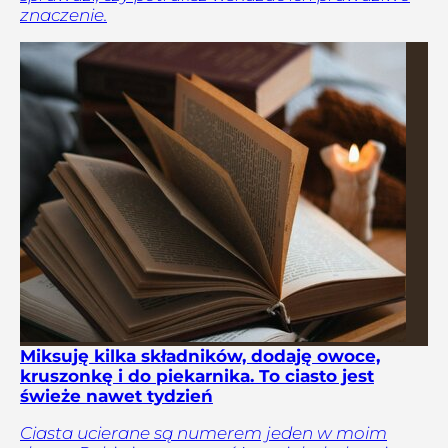
znaczenie.
Miksuję kilka składników, dodaję owoce,
kruszonkę i do piekarnika. To ciasto jest
świeże nawet tydzień
Ciasta ucierane są numerem jeden w moim