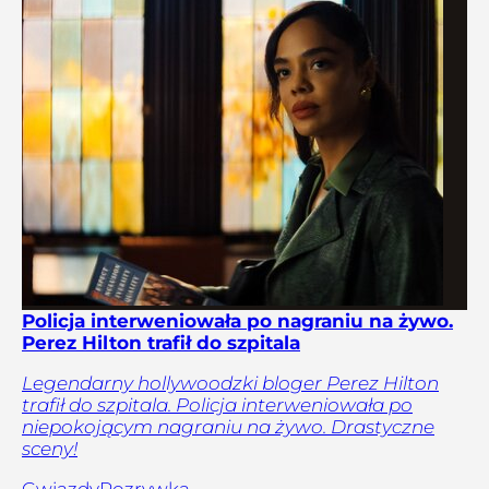
Policja interweniowała po nagraniu na żywo.
Perez Hilton trafił do szpitala
Legendarny hollywoodzki bloger Perez Hilton
trafił do szpitala. Policja interweniowała po
niepokojącym nagraniu na żywo. Drastyczne
sceny!