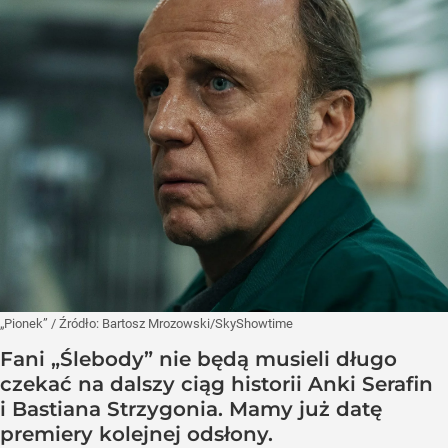
„Pionek”
/ Źródło:
Bartosz Mrozowski/SkyShowtime
Fani „Ślebody” nie będą musieli długo
czekać na dalszy ciąg historii Anki Serafin
i Bastiana Strzygonia. Mamy już datę
premiery kolejnej odsłony.