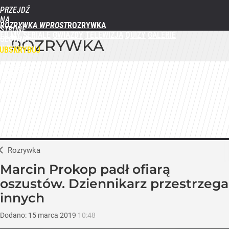
PRZEJDŹ
NA
ROZRYWKA WPROST
STRONĘ
FILMY
SERIALE
GWIAZDY
TELEWIZJA
QUIZY
GALERIE
GŁÓWNĄ
ROZRYWKA
WPROST.PL
UBSKRYBUJ
ZALOGUJ
MENU
Rozrywka
Marcin Prokop padł ofiarą
oszustów. Dziennikarz przestrzega
innych
Dodano:
15
marca
2019
10:48