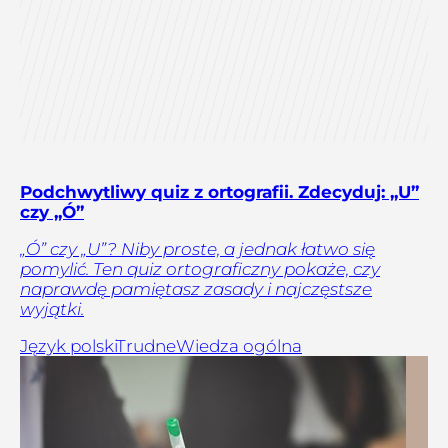
Podchwytliwy quiz z ortografii. Zdecyduj: „U”
czy „Ó”
„Ó” czy „U”? Niby proste, a jednak łatwo się
pomylić. Ten quiz ortograficzny pokaże, czy
naprawdę pamiętasz zasady i najczęstsze
wyjątki.
Język polski
Trudne
Wiedza ogólna