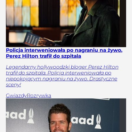
Policja interweniowała po nagraniu na żywo.
Perez Hilton trafił do szpitala
Legendarny hollywoodzki bloger Perez Hilton
trafił do szpitala. Policja interweniowała po
niepokojącym nagraniu na żywo. Drastyczne
sceny!
Gwiazdy
Rozrywka