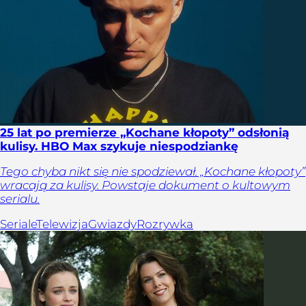
25 lat po premierze „Kochane kłopoty” odsłonią
kulisy. HBO Max szykuje niespodziankę
Tego chyba nikt się nie spodziewał. „Kochane kłopoty”
wracają za kulisy. Powstaje dokument o kultowym
serialu.
Seriale
Telewizja
Gwiazdy
Rozrywka