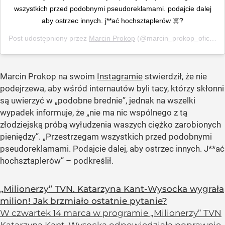
wszystkich przed podobnymi pseudoreklamami. podajcie dalej
aby ostrzec innych. j**ać hochsztaplerów ☠️?
Post udostępniony przez
Marcin Prokop
(@marcin_prokop_oficjalny)
Marcin Prokop na swoim
Instagramie
stwierdził, że nie
podejrzewa, aby wśród internautów byli tacy, którzy skłonni
są uwierzyć w
„podobne brednie”
, jednak na wszelki
wypadek informuje, że
„nie ma nic wspólnego z tą
złodziejską próbą wyłudzenia waszych ciężko zarobionych
pieniędzy”
.
„Przestrzegam wszystkich przed podobnymi
pseudoreklamami. Podajcie dalej, aby ostrzec innych. J**ać
hochsztaplerów”
– podkreślił.
„Milionerzy” TVN. Katarzyna Kant-Wysocka wygrała
milion! Jak brzmiało ostatnie pytanie?
W czwartek 14 marca w programie „Milionerzy” TVN