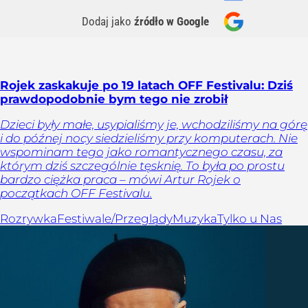
Dodaj jako
źródło w Google
Rojek zaskakuje po 19 latach OFF Festivalu: Dziś
prawdopodobnie bym tego nie zrobił
Dzieci były małe, usypialiśmy je, wchodziliśmy na górę
i do późnej nocy siedzieliśmy przy komputerach. Nie
wspominam tego jako romantycznego czasu, za
którym dziś szczególnie tęsknię. To była po prostu
bardzo ciężka praca – mówi Artur Rojek o
początkach OFF Festivalu.
Rozrywka
Festiwale/Przeglądy
Muzyka
Tylko u Nas