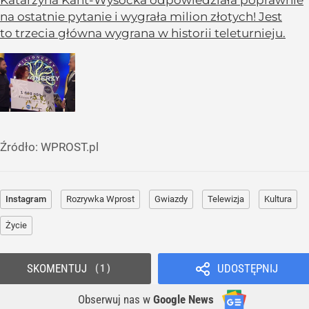
Katarzyna Kant-Wysocka odpowiedziała poprawnie
na ostatnie pytanie i wygrała milion złotych! Jest
to trzecia główna wygrana w historii teleturnieju.
Źródło:
WPROST.pl
Instagram
Rozrywka Wprost
Gwiazdy
Telewizja
Kultura
Życie
SKOMENTUJ
UDOSTĘPNIJ
1
Obserwuj nas
w
Google News