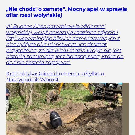
„Nie chodzi o zemstę”. Mocny apel w sprawie
ofiar rzezi wołyńskiej
W Buenos Aires potomkowie ofiar rzezi
wołyńskiej wciąż pokazują rodzinne zdjęcia i
listy, wspominając bliskich zamordowanych z
niezwykłym okrucieństwem. Ich dramat
przypomina, że dla wielu rodzin Wołyń nie jest
historią zamkniętą, lecz bolesną raną, która do
dziś nie została zagojona.
Kraj
Polityka
Opinie i komentarze
Tylko u
Nas
Tygodnik Wprost