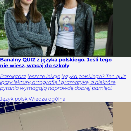
Banalny QUIZ z języka polskiego. Jeśli tego
nie wiesz, wracaj do szkoły
Pamiętasz jeszcze lekcje języka polskiego? Ten quiz
łączy lektury, ortografię i gramatykę, a niektóre
pytania wymagają naprawdę dobrej pamięci.
Język polski
Wiedza ogólna