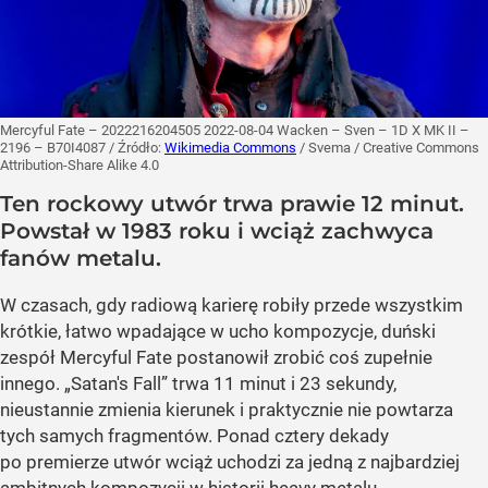
Mercyful Fate – 2022216204505 2022-08-04 Wacken – Sven – 1D X MK II –
2196 – B70I4087
/ Źródło:
Wikimedia Commons
/
Svema / Creative Commons
Attribution-Share Alike 4.0
Ten rockowy utwór trwa prawie 12 minut.
Powstał w 1983 roku i wciąż zachwyca
fanów metalu.
W czasach, gdy radiową karierę robiły przede wszystkim
krótkie, łatwo wpadające w ucho kompozycje, duński
zespół Mercyful Fate postanowił zrobić coś zupełnie
innego. „Satan's Fall” trwa 11 minut i 23 sekundy,
nieustannie zmienia kierunek i praktycznie nie powtarza
tych samych fragmentów. Ponad cztery dekady
po premierze utwór wciąż uchodzi za jedną z najbardziej