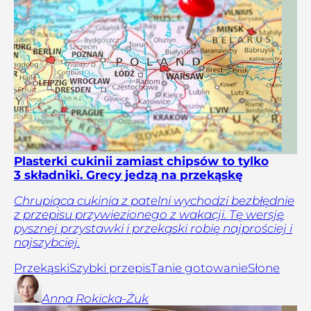
Plasterki cukinii zamiast chipsów to tylko
3 składniki. Grecy jedzą na przekąskę
Chrupiąca cukinia z patelni wychodzi bezbłędnie
z przepisu przywiezionego z wakacji. Tę wersję
pysznej przystawki i przekąski robię najprościej i
najszybciej.
Przekąski
Szybki przepis
Tanie gotowanie
Słone
Anna
Rokicka-Żuk