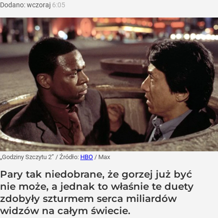
Dodano:
wczoraj
6:05
„Godziny Szczytu 2”
/ Źródło:
HBO
/
Max
Pary tak niedobrane, że gorzej już być
nie może, a jednak to właśnie te duety
zdobyły szturmem serca miliardów
widzów na całym świecie.