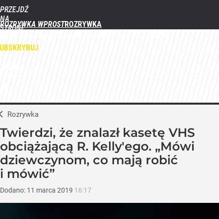
PRZEJDŹ
NA
ROZRYWKA WPROST
STRONĘ
FILMY
SERIALE
GWIAZDY
TELEWIZJA
QUIZY
GALERIE
GŁÓWNĄ
WPROST.PL
UBSKRYBUJ
ZALOGUJ
MENU
Rozrywka
Twierdzi, że znalazł kasetę VHS
obciążającą R. Kelly'ego. „Mówi
dziewczynom, co mają robić
i mówić”
Dodano:
11
marca
2019
16:17