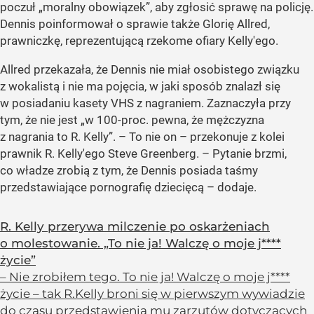
poczuł
„moralny obowiązek”
, aby zgłosić sprawę na policję.
Dennis poinformował o sprawie także Glorię Allred,
prawniczkę, reprezentującą rzekome ofiary Kelly'ego.
Allred przekazała, że Dennis nie miał osobistego związku
z wokalistą i nie ma pojęcia, w jaki sposób znalazł się
w posiadaniu kasety VHS z nagraniem. Zaznaczyła przy
tym, że nie jest
„w 100-proc. pewna, że mężczyzna
z nagrania to R. Kelly”
. – To nie on – przekonuje z kolei
prawnik R. Kelly'ego Steve Greenberg. – Pytanie brzmi,
co władze zrobią z tym, że Dennis posiada taśmy
przedstawiające pornografię dziecięcą – dodaje.
R. Kelly przerywa milczenie po oskarżeniach
o molestowanie. „To nie ja! Walczę o moje j****
życie”
– Nie zrobiłem tego. To nie ja! Walczę o moje j****
życie – tak R.Kelly broni się w pierwszym wywiadzie
do czasu przedstawienia mu zarzutów dotyczących