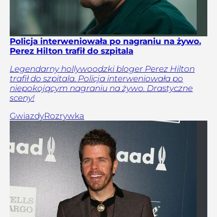
Policja interweniowała po nagraniu na żywo.
Perez Hilton trafił do szpitala
Legendarny hollywoodzki bloger Perez Hilton
trafił do szpitala. Policja interweniowała po
niepokojącym nagraniu na żywo. Drastyczne
sceny!
Gwiazdy
Rozrywka