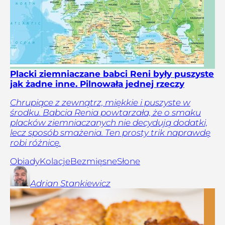
Placki ziemniaczane babci Reni były puszyste
jak żadne inne. Pilnowała jednej rzeczy
Chrupiące z zewnątrz, miękkie i puszyste w
środku. Babcia Renia powtarzała, że o smaku
placków ziemniaczanych nie decydują dodatki,
lecz sposób smażenia. Ten prosty trik naprawdę
robi różnicę.
Obiady
Kolacje
Bezmięsne
Słone
Adrian
Stankiewicz