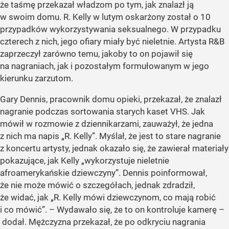
że taśmę przekazał władzom po tym, jak znalazł ją
w swoim domu. R. Kelly w lutym oskarżony został o 10
przypadków wykorzystywania seksualnego. W przypadku
czterech z nich, jego ofiary miały być nieletnie. Artysta R&B
zaprzeczył zarówno temu, jakoby to on pojawił się
na nagraniach, jak i pozostałym formułowanym w jego
kierunku zarzutom.
Gary Dennis, pracownik domu opieki, przekazał, że znalazł
nagranie podczas sortowania starych kaset VHS. Jak
mówił w rozmowie z dziennikarzami, zauważył, że jedna
z nich ma napis
„R. Kelly”
. Myślał, że jest to stare nagranie
z koncertu artysty, jednak okazało się, że zawierał materiały
pokazujące, jak Kelly
„wykorzystuje nieletnie
afroamerykańskie dziewczyny”
. Dennis poinformował,
że nie może mówić o szczegółach, jednak zdradził,
że widać, jak
„R. Kelly mówi dziewczynom, co mają robić
i co mówić”
. – Wydawało się, że to on kontroluje kamerę –
dodał. Mężczyzna przekazał, że po odkryciu nagrania