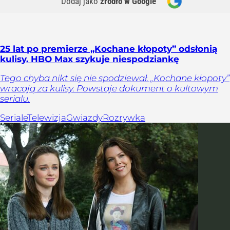
Dodaj jako
źródło w Google
25 lat po premierze „Kochane kłopoty” odsłonią
kulisy. HBO Max szykuje niespodziankę
Tego chyba nikt się nie spodziewał. „Kochane kłopoty”
wracają za kulisy. Powstaje dokument o kultowym
serialu.
Seriale
Telewizja
Gwiazdy
Rozrywka