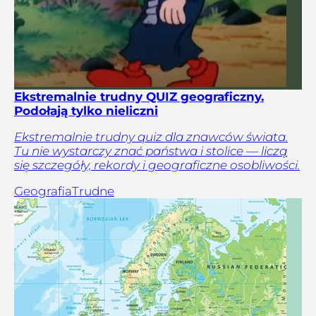
Ekstremalnie trudny QUIZ geograficzny.
Podołają tylko nieliczni
Ekstremalnie trudny quiz dla znawców świata.
Tu nie wystarczy znać państwa i stolice — liczą
się szczegóły, rekordy i geograficzne osobliwości.
Geografia
Trudne