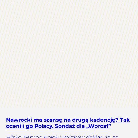
Nawrocki ma szansę na drugą kadencję? Tak
ocenili go Polacy. Sondaż dla „Wprost”
Blisko 39 proc. Polek i Polaków deklaruje, że