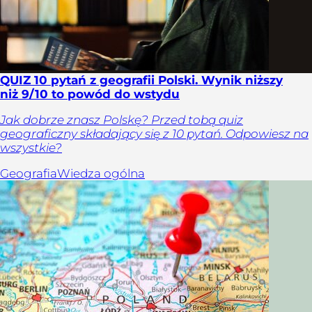
QUIZ 10 pytań z geografii Polski. Wynik niższy
niż 9/10 to powód do wstydu
Jak dobrze znasz Polskę? Przed tobą quiz
geograficzny składający się z 10 pytań. Odpowiesz na
wszystkie?
Geografia
Wiedza ogólna