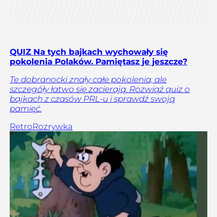
QUIZ Na tych bajkach wychowały się
pokolenia Polaków. Pamiętasz je jeszcze?
Te dobranocki znały całe pokolenia, ale
szczegóły łatwo się zacierają. Rozwiąż quiz o
bajkach z czasów PRL-u i sprawdź swoją
pamięć.
Retro
Rozrywka