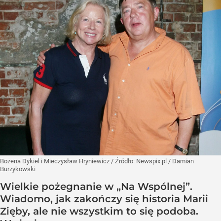
Bożena Dykiel i Mieczysław Hryniewicz
/ Źródło:
Newspix.pl
/
Damian
Burzykowski
Wielkie pożegnanie w „Na Wspólnej”.
Wiadomo, jak zakończy się historia Marii
Zięby, ale nie wszystkim to się podoba.