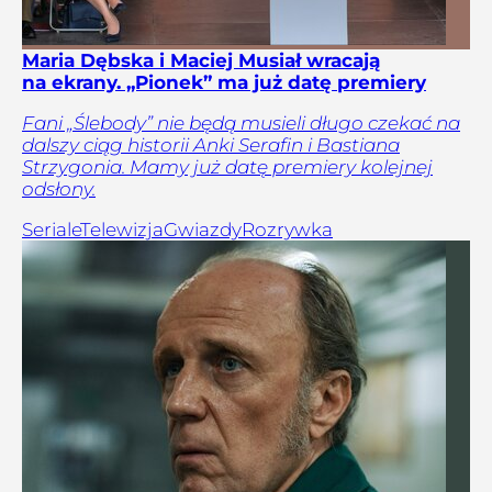
Maria Dębska i Maciej Musiał wracają
na ekrany. „Pionek” ma już datę premiery
Fani „Ślebody” nie będą musieli długo czekać na
dalszy ciąg historii Anki Serafin i Bastiana
Strzygonia. Mamy już datę premiery kolejnej
odsłony.
Seriale
Telewizja
Gwiazdy
Rozrywka