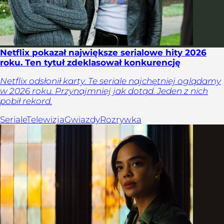
Netflix pokazał największe serialowe hity 2026
roku. Ten tytuł zdeklasował konkurencję
Netflix odsłonił karty. Te seriale najchętniej oglądamy
w 2026 roku. Przynajmniej jak dotąd. Jeden z nich
pobił rekord.
Seriale
Telewizja
Gwiazdy
Rozrywka