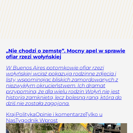
„Nie chodzi o zemstę”. Mocny apel w sprawie
ofiar rzezi wołyńskiej
W Buenos Aires potomkowie ofiar rzezi
wołyńskiej wciąż pokazują rodzinne zdjęcia i
listy, wspominając bliskich zamordowanych z
niezwykłym okrucieństwem. Ich dramat
przypomina, że dla wielu rodzin Wołyń nie jest
historią zamkniętą, lecz bolesną raną, która do
dziś nie została zagojona.
Kraj
Polityka
Opinie i komentarze
Tylko u
Nas
Tygodnik Wprost