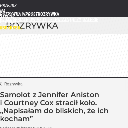
PRZEJDŹ
NA
ROZRYWKA WPROST
STRONĘ
FILMY
SERIALE
GWIAZDY
TELEWIZJA
QUIZY
GALERIE
GŁÓWNĄ
ROZRYWKA
WPROST.PL
UBSKRYBUJ
ZALOGUJ
MENU
Rozrywka
Samolot z Jennifer Aniston
i Courtney Cox stracił koło.
„Napisałam do bliskich, że ich
kocham”