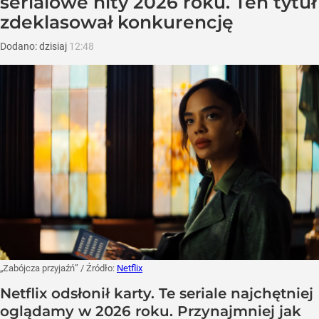
serialowe hity 2026 roku. Ten tytuł
zdeklasował konkurencję
Dodano:
dzisiaj
12:48
„Zabójcza przyjaźń”
/ Źródło:
Netflix
Netflix odsłonił karty. Te seriale najchętniej
oglądamy w 2026 roku. Przynajmniej jak