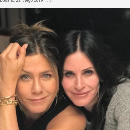
Dodano:
22
lutego
2019
15:21