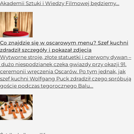
Akademii Sztuki i Wiedzy Filmowej będziemy...
Co znajdzie się w oscarowym menu? Szef kuchni
zdradził szczegóły i pokazał zdjęcia
Wytworne stroje, złote statuetki i czerwony dywan –
dużo niespodzianek czeka gwiazdy przy okazji 91.
ceremonii wręczenia Oscarów. Po tym jednak, jak
szef kuchni Wolfgang Puck zdradził czego spróbują
goście podczas tegorocznego Balu...