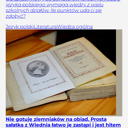
języka polskiego wymaga wiedzy z wielu
szkolnych działów. Ile punktów uda ci się
zdobyć?
Język polski
Literatura
Wiedza ogólna
Nie gotuję ziemniaków na obiad. Prosta
sałatka z Wiednia łatwo je zastąpi i jest hitem