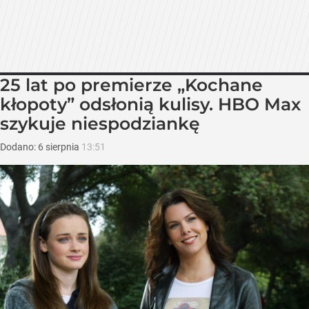
25 lat po premierze „Kochane
kłopoty” odsłonią kulisy. HBO Max
szykuje niespodziankę
Dodano:
6
sierpnia
13:51