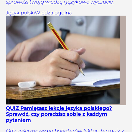
sprawdzi twoją wiedzę i językowe wyczucie.
Język polski
Wiedza ogólna
QUIZ Pamiętasz lekcje języka polskiego?
Sprawdź, czy poradzisz sobie z każdym
pytaniem
Od części mowy po bohaterów lektur. Ten quiz z