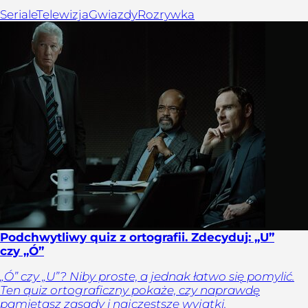
Seriale
Telewizja
Gwiazdy
Rozrywka
Podchwytliwy quiz z ortografii. Zdecyduj: „U”
czy „Ó”
„Ó” czy „U”? Niby proste, a jednak łatwo się pomylić.
Ten quiz ortograficzny pokaże, czy naprawdę
pamiętasz zasady i najczęstsze wyjątki.