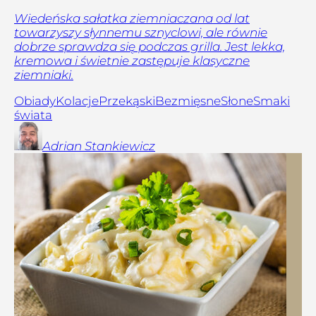
Wiedeńska sałatka ziemniaczana od lat
towarzyszy słynnemu sznyclowi, ale równie
dobrze sprawdza się podczas grilla. Jest lekka,
kremowa i świetnie zastępuje klasyczne
ziemniaki.
Obiady
Kolacje
Przekąski
Bezmięsne
Słone
Smaki
świata
Adrian
Stankiewicz