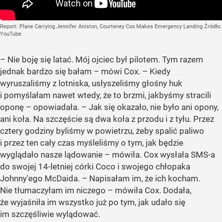
Report: Plane Carrying Jennifer Aniston, Courteney Cox Makes Emergency Landing
Źródło:
YouTube
– Nie boję się latać. Mój ojciec był pilotem. Tym razem
jednak bardzo się bałam – mówi Cox. – Kiedy
wyruszaliśmy z lotniska, usłyszeliśmy głośny huk
i pomyślałam nawet wtedy, że to brzmi, jakbyśmy stracili
oponę – opowiadała. – Jak się okazało, nie było ani opony,
ani koła. Na szczęście są dwa koła z przodu i z tyłu. Przez
cztery godziny byliśmy w powietrzu, żeby spalić paliwo
i przez ten cały czas myśleliśmy o tym, jak będzie
wyglądało nasze lądowanie – mówiła. Cox wysłała SMS-a
do swojej 14-letniej córki Coco i swojego chłopaka
Johnny'ego McDaida. – Napisałam im, że ich kocham.
Nie tłumaczyłam im niczego – mówiła Cox. Dodała,
że wyjaśniła im wszystko już po tym, jak udało się
im szczęśliwie wylądować.