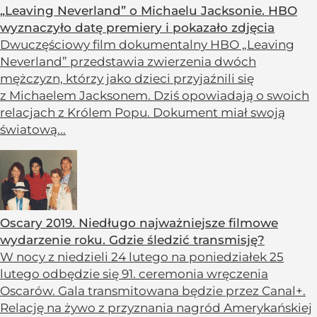
„Leaving Neverland” o Michaelu Jacksonie. HBO
wyznaczyło datę premiery i pokazało zdjęcia
Dwuczęściowy film dokumentalny HBO „Leaving
Neverland” przedstawia zwierzenia dwóch
mężczyzn, którzy jako dzieci przyjaźnili się
z Michaelem Jacksonem. Dziś opowiadają o swoich
relacjach z Królem Popu. Dokument miał swoją
światową...
Oscary 2019. Niedługo najważniejsze filmowe
wydarzenie roku. Gdzie śledzić transmisję?
W nocy z niedzieli 24 lutego na poniedziałek 25
lutego odbędzie się 91. ceremonia wręczenia
Oscarów. Gala transmitowana będzie przez Canal+.
Relację na żywo z przyznania nagród Amerykańskiej