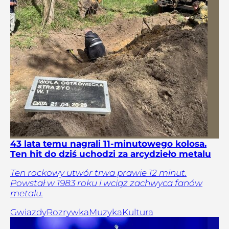
43 lata temu nagrali 11-minutowego kolosa.
Ten hit do dziś uchodzi za arcydzieło metalu
Ten rockowy utwór trwa prawie 12 minut.
Powstał w 1983 roku i wciąż zachwyca fanów
metalu.
Gwiazdy
Rozrywka
Muzyka
Kultura