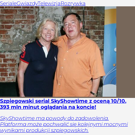
Seriale
Gwiazdy
Telewizja
Rozrywka
Szpiegowski serial SkyShowtime z oceną 10/10.
393 mln minut oglądania na koncie!
SkyShowtime ma powody do zadowolenia.
Platforma może pochwalić się kolejnymi mocnymi
wynikami produkcji szpiegowskich.