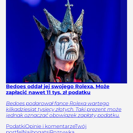
Bedoes oddał jej swojego Rolexa. Może
zapłacić nawet 11 tys. zł podatku
Bedoes podarował fance Rolexa wartego
kilkadziesiąt tysięcy złotych. Taki prezent może
jednak oznaczać obowiązek zapłaty podatku.
Podatki
Opinie i komentarze
Twój
portfel
Najbogatsi
Rozrywka