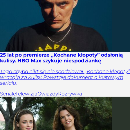
25 lat po premierze „Kochane kłopoty” odsłonią
kulisy. HBO Max szykuje niespodziankę
Tego chyba nikt się nie spodziewał. „Kochane kłopoty”
wracają za kulisy. Powstaje dokument o kultowym
serialu.
Seriale
Telewizja
Gwiazdy
Rozrywka