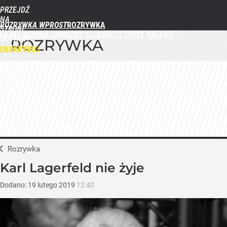
PRZEJDŹ
NA
ROZRYWKA WPROST
STRONĘ
FILMY
SERIALE
GWIAZDY
TELEWIZJA
QUIZY
GALERIE
GŁÓWNĄ
ROZRYWKA
WPROST.PL
UBSKRYBUJ
ZALOGUJ
MENU
Rozrywka
Karl Lagerfeld nie żyje
Dodano:
19
lutego
2019
12:40