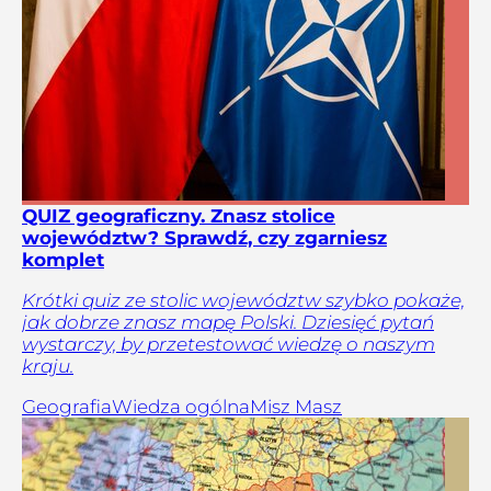
QUIZ geograficzny. Znasz stolice
województw? Sprawdź, czy zgarniesz
komplet
Krótki quiz ze stolic województw szybko pokaże,
jak dobrze znasz mapę Polski. Dziesięć pytań
wystarczy, by przetestować wiedzę o naszym
kraju.
Geografia
Wiedza ogólna
Misz Masz