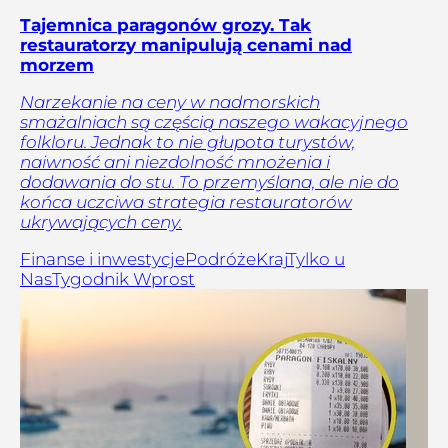
Tajemnica paragonów grozy. Tak
restauratorzy manipulują cenami nad
morzem
Narzekanie na ceny w nadmorskich
smażalniach są częścią naszego wakacyjnego
folkloru. Jednak to nie głupota turystów,
naiwność ani niezdolność mnożenia i
dodawania do stu. To przemyślana, ale nie do
końca uczciwa strategia restauratorów
ukrywających ceny.
Finanse i inwestycje
Podróże
Kraj
Tylko u
Nas
Tygodnik Wprost