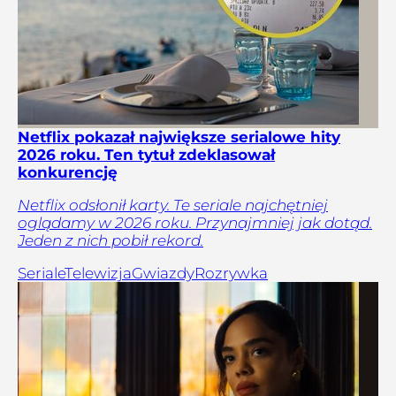
Netflix pokazał największe serialowe hity
2026 roku. Ten tytuł zdeklasował
konkurencję
Netflix odsłonił karty. Te seriale najchętniej
oglądamy w 2026 roku. Przynajmniej jak dotąd.
Jeden z nich pobił rekord.
Seriale
Telewizja
Gwiazdy
Rozrywka