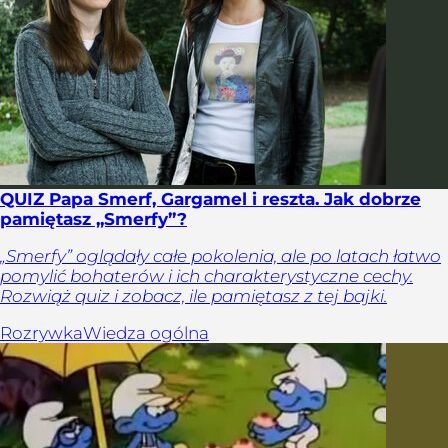
QUIZ Papa Smerf, Gargamel i reszta. Jak dobrze
pamiętasz „Smerfy”?
„Smerfy” oglądały całe pokolenia, ale po latach łatwo
pomylić bohaterów i ich charakterystyczne cechy.
Rozwiąż quiz i zobacz, ile pamiętasz z tej bajki.
Rozrywka
Wiedza ogólna