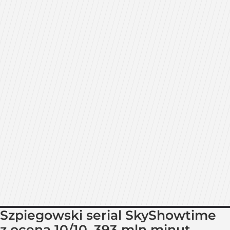
Szpiegowski serial SkyShowtime
z oceną 10/10. 393 mln minut