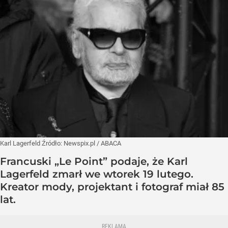
Karl Lagerfeld
Źródło:
Newspix.pl
/
ABACA
Francuski „Le Point” podaje, że Karl
Lagerfeld zmarł we wtorek 19 lutego.
Kreator mody, projektant i fotograf miał 85
lat.