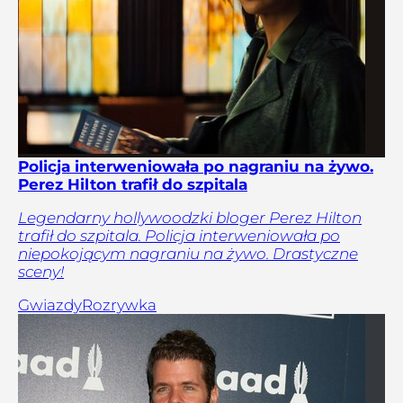
Policja interweniowała po nagraniu na żywo.
Perez Hilton trafił do szpitala
Legendarny hollywoodzki bloger Perez Hilton
trafił do szpitala. Policja interweniowała po
niepokojącym nagraniu na żywo. Drastyczne
sceny!
Gwiazdy
Rozrywka