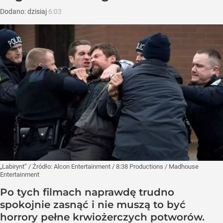
Dodano:
dzisiaj
6:03
„Labirynt”
/ Źródło:
Alcon Entertainment / 8:38 Productions / Madhouse
Entertainment
Po tych filmach naprawdę trudno
spokojnie zasnąć i nie muszą to być
horrory pełne krwiożerczych potworów.