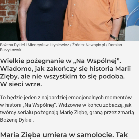
Bożena Dykiel i Mieczysław Hryniewicz
/ Źródło:
Newspix.pl
/
Damian
Burzykowski
Wielkie pożegnanie w „Na Wspólnej”.
Wiadomo, jak zakończy się historia Marii
Zięby, ale nie wszystkim to się podoba.
W sieci wrze.
To będzie jeden z najbardziej emocjonalnych momentów
w historii „Na Wspólnej”. Widzowie w końcu zobaczą, jak
twórcy serialu pożegnają Marię Ziębę, graną przez zmarłą
Bożenę Dykiel.
Maria Zięba umiera w samolocie. Tak