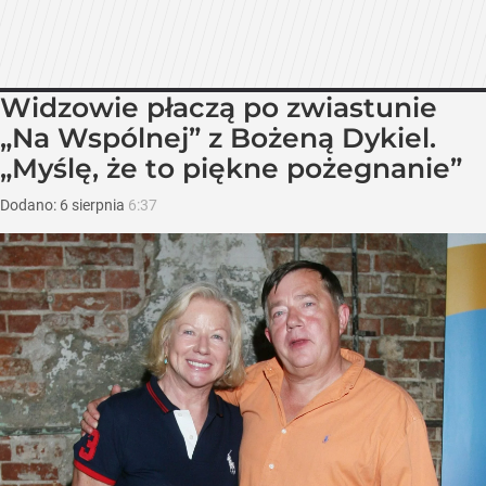
Widzowie płaczą po zwiastunie
„Na Wspólnej” z Bożeną Dykiel.
„Myślę, że to piękne pożegnanie”
Dodano:
6
sierpnia
6:37