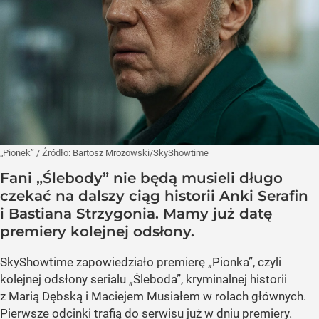
„Pionek”
/ Źródło:
Bartosz Mrozowski/SkyShowtime
Fani „Ślebody” nie będą musieli długo
czekać na dalszy ciąg historii Anki Serafin
i Bastiana Strzygonia. Mamy już datę
premiery kolejnej odsłony.
SkyShowtime zapowiedziało premierę „Pionka”, czyli
kolejnej odsłony serialu „Śleboda”, kryminalnej historii
z Marią Dębską i Maciejem Musiałem w rolach głównych.
Pierwsze odcinki trafią do serwisu już w dniu premiery.