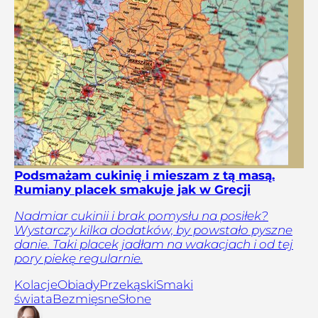
Podsmażam cukinię i mieszam z tą masą.
Rumiany placek smakuje jak w Grecji
Nadmiar cukinii i brak pomysłu na posiłek?
Wystarczy kilka dodatków, by powstało pyszne
danie. Taki placek jadłam na wakacjach i od tej
pory piekę regularnie.
Kolacje
Obiady
Przekąski
Smaki
świata
Bezmięsne
Słone