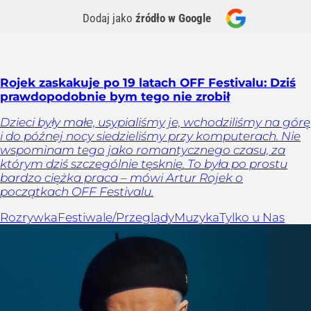
Dodaj jako
źródło w Google
Rojek zaskakuje po 19 latach OFF Festivalu: Dziś
prawdopodobnie bym tego nie zrobił
Dzieci były małe, usypialiśmy je, wchodziliśmy na górę
i do późnej nocy siedzieliśmy przy komputerach. Nie
wspominam tego jako romantycznego czasu, za
którym dziś szczególnie tęsknię. To była po prostu
bardzo ciężka praca – mówi Artur Rojek o
początkach OFF Festivalu.
Rozrywka
Festiwale/Przeglądy
Muzyka
Tylko u Nas