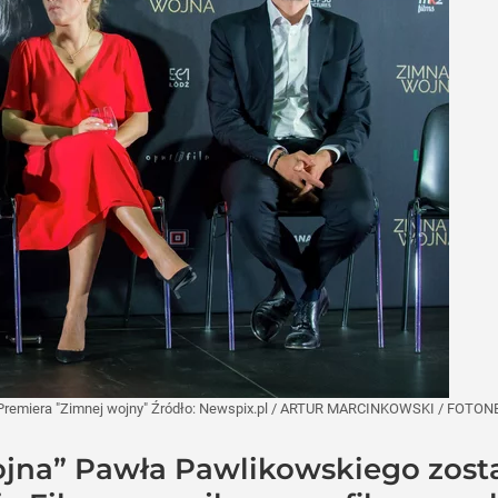
Premiera "Zimnej wojny"
Źródło:
Newspix.pl
/
ARTUR MARCINKOWSKI / FOTO
jna” Pawła Pawlikowskiego zosta