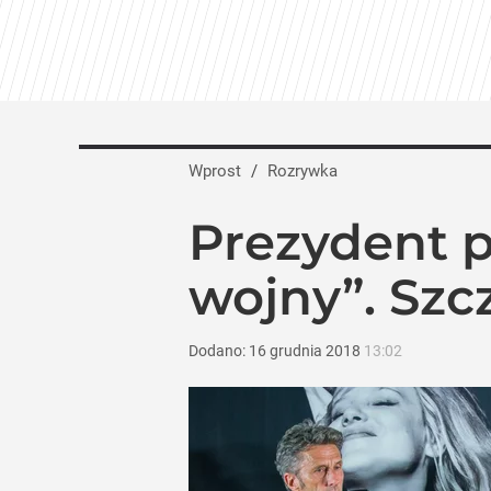
Wprost
/
Rozrywka
Prezydent 
wojny”. Szc
Dodano:
16
grudnia
2018
13:02