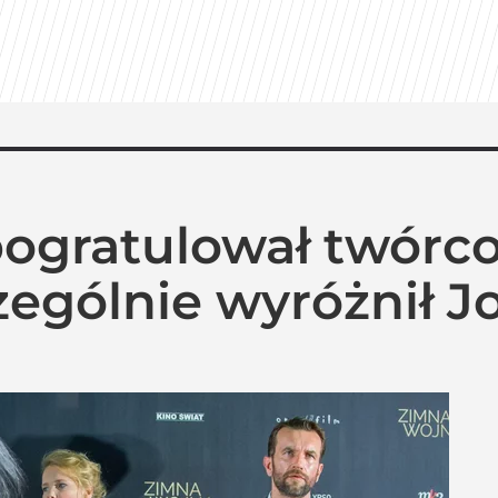
pogratulował twórc
zególnie wyróżnił J