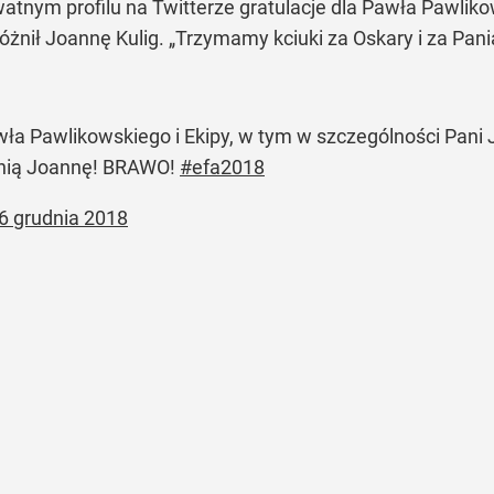
tnym profilu na Twitterze gratulacje dla Pawła Pawliko
óżnił Joannę Kulig.
„Trzymamy kciuki za Oskary i za Pa
 Pawlikowskiego i Ekipy, w tym w szczególności Pani Jo
anią Joannę! BRAWO!
#efa2018
6 grudnia 2018