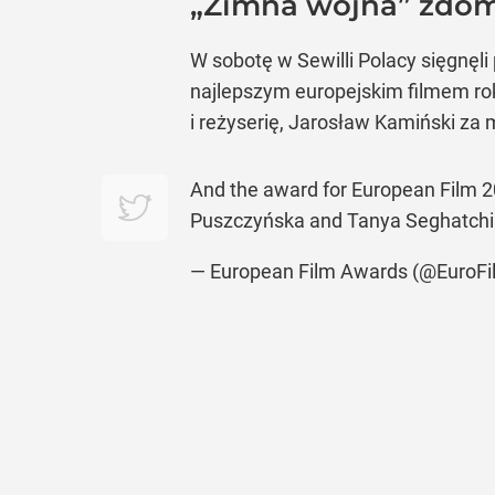
„Zimna wojna”
zdom
W sobotę w Sewilli Polacy sięgnęl
najlepszym europejskim filmem rok
i reżyserię, Jarosław Kamiński za 
And the award for European Film 
Puszczyńska and Tanya Seghatch
— European Film Awards (@EuroF