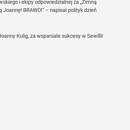
wskiego i ekipy odpowiedzialnej za
„Zimną
nią Joannę! BRAWO!”
– napisał polityk dzień
anny Kulig, za wspaniałe sukcesy w Sewilli!