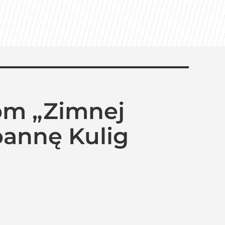
om „Zimnej
oannę Kulig