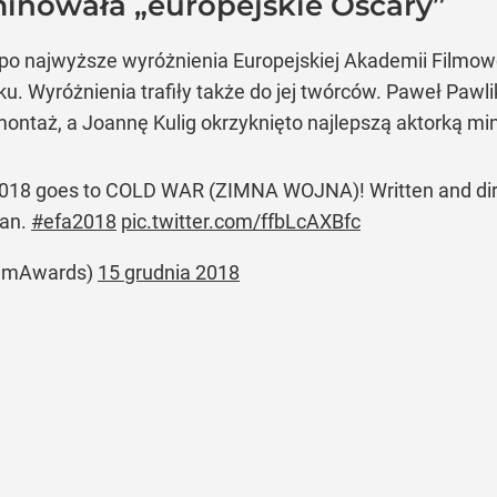
inowała
„europejskie Oscary”
i po najwyższe wyróżnienia Europejskiej Akademii Filmow
u. Wyróżnienia trafiły także do jej twórców. Paweł Pawl
montaż, a Joannę Kulig okrzyknięto najlepszą aktorką mi
2018 goes to COLD WAR (ZIMNA WOJNA)! Written and di
ian.
#efa2018
pic.twitter.com/ffbLcAXBfc
ilmAwards)
15 grudnia 2018