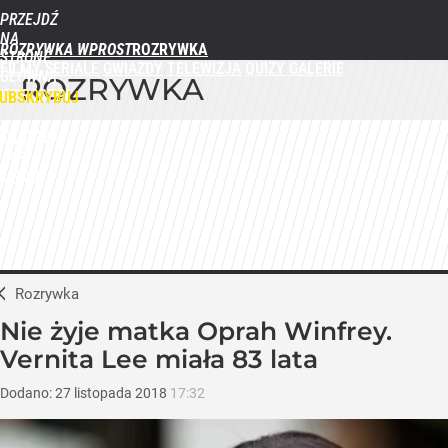
PRZEJDŹ
NA
ROZRYWKA WPROST
STRONĘ
FILMY
SERIALE
GWIAZDY
TELEWIZJA
QUIZY
GALERIE
GŁÓWNĄ
ROZRYWKA
WPROST.PL
UBSKRYBUJ
ZALOGUJ
MENU
Rozrywka
Nie żyje matka Oprah Winfrey.
Vernita Lee miała 83 lata
Dodano:
27
listopada
2018
17:32