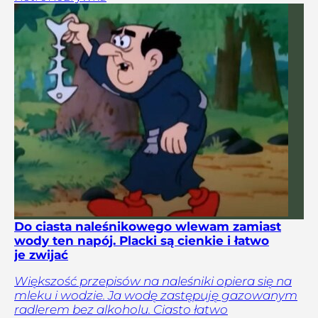
Do ciasta naleśnikowego wlewam zamiast
wody ten napój. Placki są cienkie i łatwo
je zwijać
Większość przepisów na naleśniki opiera się na
mleku i wodzie. Ja wodę zastępuję gazowanym
radlerem bez alkoholu. Ciasto łatwo