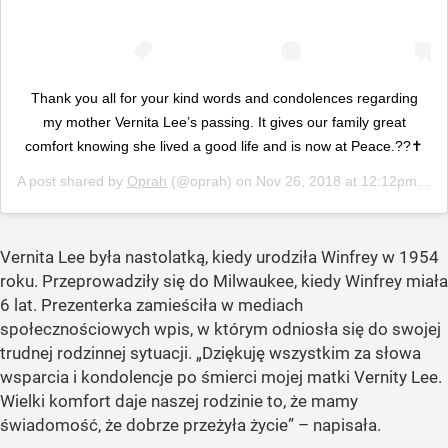
Thank you all for your kind words and condolences regarding
my mother Vernita Lee’s passing. It gives our family great
comfort knowing she lived a good life and is now at Peace.??✝️
A post shared by
Oprah
(@oprah) on
Nov 26, 2018 at 12:12pm PST
Vernita Lee była nastolatką, kiedy urodziła Winfrey w 1954
roku. Przeprowadziły się do Milwaukee, kiedy Winfrey miała
6 lat. Prezenterka zamieściła w mediach
społecznościowych wpis, w którym odniosła się do swojej
trudnej rodzinnej sytuacji. „Dziękuję wszystkim za słowa
wsparcia i kondolencje po śmierci mojej matki Vernity Lee.
Wielki komfort daje naszej rodzinie to, że mamy
świadomość, że dobrze przeżyła życie” – napisała.