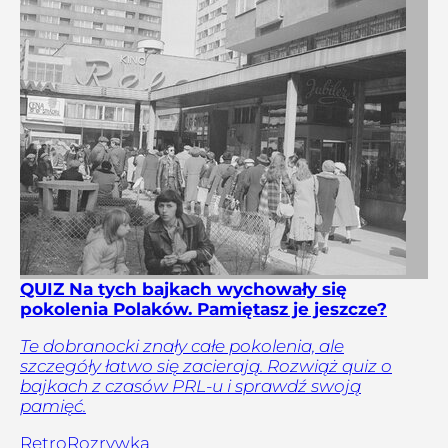
QUIZ Na tych bajkach wychowały się
pokolenia Polaków. Pamiętasz je jeszcze?
Te dobranocki znały całe pokolenia, ale
szczegóły łatwo się zacierają. Rozwiąż quiz o
bajkach z czasów PRL-u i sprawdź swoją
pamięć.
Retro
Rozrywka