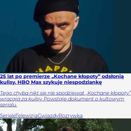
25 lat po premierze „Kochane kłopoty” odsłonią
kulisy. HBO Max szykuje niespodziankę
Tego chyba nikt się nie spodziewał. „Kochane kłopoty”
wracają za kulisy. Powstaje dokument o kultowym
serialu.
Seriale
Telewizja
Gwiazdy
Rozrywka