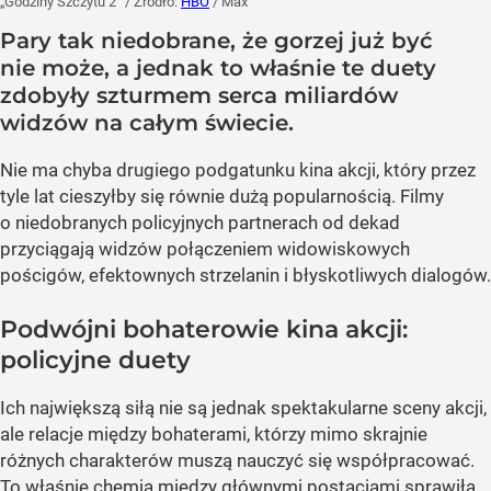
„Godziny Szczytu 2”
/ Źródło:
HBO
/
Max
Pary tak niedobrane, że gorzej już być
nie może, a jednak to właśnie te duety
zdobyły szturmem serca miliardów
widzów na całym świecie.
Nie ma chyba drugiego podgatunku kina akcji, który przez
tyle lat cieszyłby się równie dużą popularnością. Filmy
o niedobranych policyjnych partnerach od dekad
przyciągają widzów połączeniem widowiskowych
pościgów, efektownych strzelanin i błyskotliwych dialogów.
Podwójni bohaterowie kina akcji:
policyjne duety
Ich największą siłą nie są jednak spektakularne sceny akcji,
ale relacje między bohaterami, którzy mimo skrajnie
różnych charakterów muszą nauczyć się współpracować.
To właśnie chemia między głównymi postaciami sprawiła,