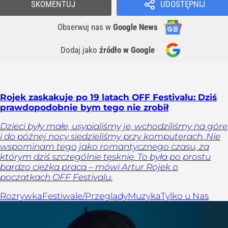
SKOMENTUJ
UDOSTĘPNIJ
Obserwuj nas
w
Google News
Dodaj jako
źródło w Google
Rojek zaskakuje po 19 latach OFF Festivalu: Dziś
prawdopodobnie bym tego nie zrobił
Dzieci były małe, usypialiśmy je, wchodziliśmy na górę
i do późnej nocy siedzieliśmy przy komputerach. Nie
wspominam tego jako romantycznego czasu, za
którym dziś szczególnie tęsknię. To była po prostu
bardzo ciężka praca – mówi Artur Rojek o
początkach OFF Festivalu.
Rozrywka
Festiwale/Przeglądy
Muzyka
Tylko u Nas