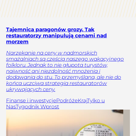
Tajemnica paragonów grozy. Tak
restauratorzy manipulują cenami nad
morzem
Narzekanie na ceny w nadmorskich
smażalniach są częścią naszego wakacyjnego
folkloru. Jednak to nie głupota turystów,
naiwność ani niezdolność mnożenia i
dodawania do stu. To przemyślana, ale nie do
końca uczciwa strategia restauratorów
ukrywających ceny.
Finanse i inwestycje
Podróże
Kraj
Tylko u
Nas
Tygodnik Wprost