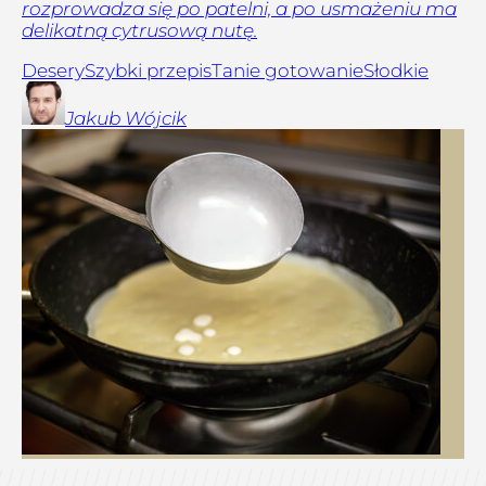
rozprowadza się po patelni, a po usmażeniu ma
delikatną cytrusową nutę.
Desery
Szybki przepis
Tanie gotowanie
Słodkie
Jakub
Wójcik