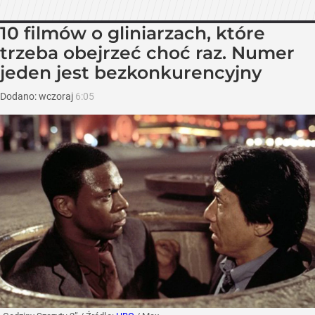
10 filmów o gliniarzach, które
trzeba obejrzeć choć raz. Numer
jeden jest bezkonkurencyjny
Dodano:
wczoraj
6:05