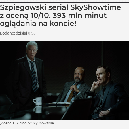
Szpiegowski serial SkyShowtime
z oceną 10/10. 393 mln minut
oglądania na koncie!
Dodano:
dzisiaj
8:38
„Agencja”
/ Źródło:
SkyShowtime