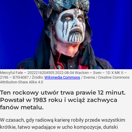
Mercyful Fate – 2022216204505 2022-08-04 Wacken – Sven – 1D X MK II –
2196 – B70I4087
/ Źródło:
Wikimedia Commons
/
Svema / Creative Commons
Attribution-Share Alike 4.0
Ten rockowy utwór trwa prawie 12 minut.
Powstał w 1983 roku i wciąż zachwyca
fanów metalu.
W czasach, gdy radiową karierę robiły przede wszystkim
krótkie, łatwo wpadające w ucho kompozycje, duński