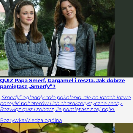
QUIZ Papa Smerf, Gargamel i reszta. Jak dobrze
pamiętasz „Smerfy”?
„Smerfy” oglądały całe pokolenia, ale po latach łatwo
pomylić bohaterów i ich charakterystyczne cechy.
Rozwiąż quiz i zobacz, ile pamiętasz z tej bajki.
Rozrywka
Wiedza ogólna