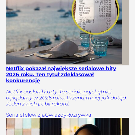
Netflix pokazał największe serialowe hity
2026 roku. Ten tytuł zdeklasował
konkurencję
Netflix odsłonił karty. Te seriale najchętniej
oglądamy w 2026 roku. Przynajmniej jak dotąd.
Jeden z nich pobił rekord.
Seriale
Telewizja
Gwiazdy
Rozrywka