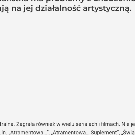
ą na jej działalność artystyczną.
ralna. Zagrała również w wielu serialach i filmach. Nie j
 m.in. „Atramentowa…”, „Atramentowa… Suplement”, „Świąt