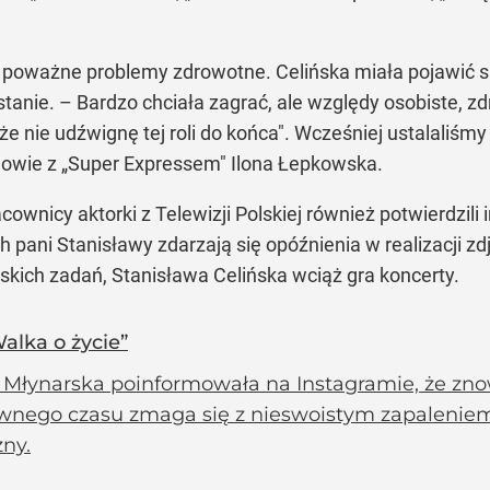
 poważne problemy zdrowotne. Celińska miała pojawić się
stanie. – Bardzo chciała zagrać, ale względy osobiste, zd
e nie udźwignę tej roli do końca". Wcześniej ustalaliśm
owie z „Super Expressem" Ilona Łepkowska.
cownicy aktorki z Telewizji Polskiej również potwierdzili
ani Stanisławy zdarzają się opóźnienia w realizacji z
skich zadań, Stanisława Celińska wciąż gra koncerty.
alka o życie”
 Młynarska poinformowała na Instagramie, że zno
nego czasu zmaga się z nieswoistym zapaleniem jel
ny.