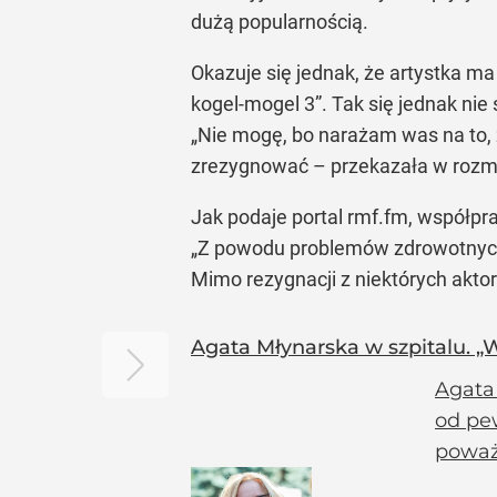
dużą popularnością.
Okazuje się jednak, że artystka ma
kogel-mogel 3”. Tak się jednak nie 
„Nie mogę, bo narażam was na to, ż
zrezygnować – przekazała w rozm
Jak podaje portal rmf.fm, współpra
„Z powodu problemów zdrowotnych p
Mimo rezygnacji z niektórych aktor
Agata Młynarska w szpitalu. „W
Agata
od pew
poważ