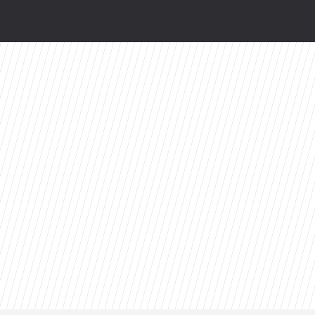
branżę do 2030 roku?
odsłonią kulisy. HBO Max szykuje niespodziankę
ty 2026 roku. Ten tytuł zdeklasował konkurencję