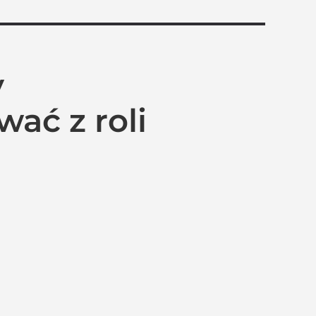
y
żegnanie”
ać z roli