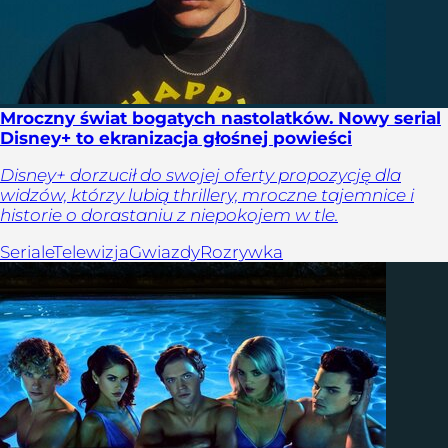
Mroczny świat bogatych nastolatków. Nowy serial
Disney+ to ekranizacja głośnej powieści
Disney+ dorzucił do swojej oferty propozycję dla
widzów, którzy lubią thrillery, mroczne tajemnice i
historie o dorastaniu z niepokojem w tle.
Seriale
Telewizja
Gwiazdy
Rozrywka