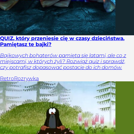
QUIZ, który przeniesie cię w czasy dzieciństwa.
Pamiętasz te bajki?
Bajkowych bohaterów pamięta się latami, ale co z
miejscami, w których żyli? Rozwiąż quiz i sprawdź,
czy potrafisz dopasować postacie do ich domów.
Retro
Rozrywka