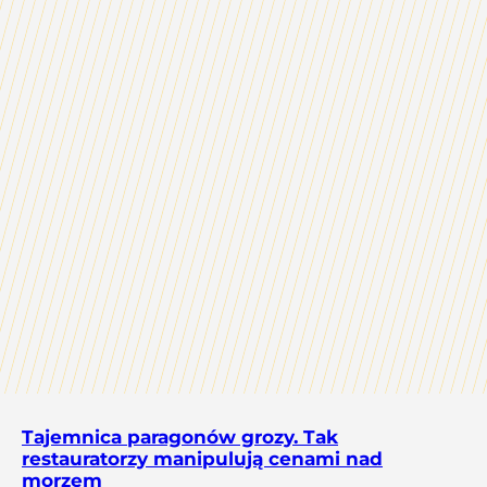
Tajemnica paragonów grozy. Tak
restauratorzy manipulują cenami nad
morzem