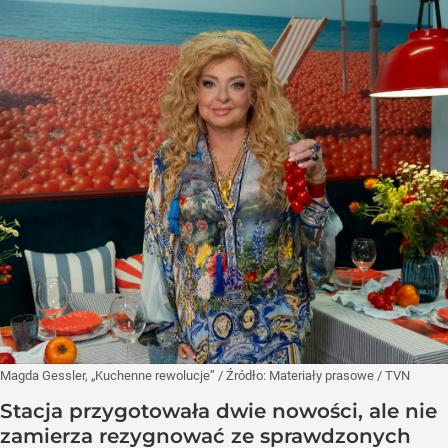
Magda Gessler, „Kuchenne rewolucje”
/ Źródło:
Materiały prasowe
/
TVN
Stacja przygotowała dwie nowości, ale nie
zamierza rezygnować ze sprawdzonych