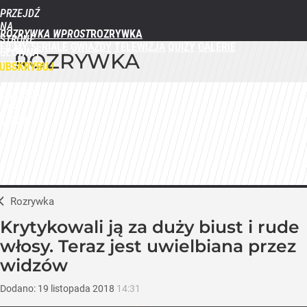
PRZEJDŹ
NA
ROZRYWKA WPROST
STRONĘ
FILMY
SERIALE
GWIAZDY
TELEWIZJA
QUIZY
GALERIE
GŁÓWNĄ
ROZRYWKA
WPROST.PL
UBSKRYBUJ
ZALOGUJ
MENU
Rozrywka
Krytykowali ją za duży biust i rude
włosy. Teraz jest uwielbiana przez
widzów
Dodano:
19
listopada
2018
14:31