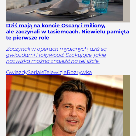
Dziś mają na koncie Oscary i miliony,
ale zaczynali w tasiemcach. Niewielu pamięta
te pierwsze role
Zaczynali w operach mydlanych, dziś są
gwiazdami Hollywood. Szokujące, jakie
nazwiska można znaleźć na tej liście.
Gwiazdy
Seriale
Telewizja
Rozrywka