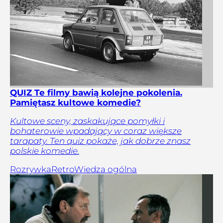
QUIZ Te filmy bawią kolejne pokolenia.
Pamiętasz kultowe komedie?
Kultowe sceny, zaskakujące pomyłki i
bohaterowie wpadający w coraz większe
tarapaty. Ten quiz pokaże, jak dobrze znasz
polskie komedie.
Rozrywka
Retro
Wiedza ogólna