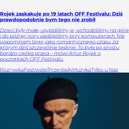
Rojek zaskakuje po 19 latach OFF Festivalu: Dziś
prawdopodobnie bym tego nie zrobił
Dzieci były małe, usypialiśmy je, wchodziliśmy na górę
i do późnej nocy siedzieliśmy przy komputerach. Nie
wspominam tego jako romantycznego czasu, za
którym dziś szczególnie tęsknię. To była po prostu
bardzo ciężka praca – mówi Artur Rojek o
początkach OFF Festivalu.
Rozrywka
Festiwale/Przeglądy
Muzyka
Tylko u Nas