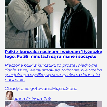
Pałki z kurczaka nacinam i wcieram 1 łyżeczkę
tego. Po 35 minutach są rumiane i soczyste
Pieczone pałki z kurczaka to proste i niedrogie
danie. W tej wersji smakują wybornie. Nie trzeba
specjalnego wysiłku, wystarczy ekstra dodatek i
nacinanie.
Obiady
Tanie gotowanie
Mięsne
Słone
Anna
Rokicka-Żuk