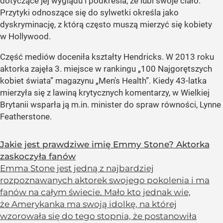
dotyczące jej wyglądu i podkreśla, że lubi swoje ciało.
Przytyki odnoszące się do sylwetki określa jako
dyskryminację, z którą często muszą mierzyć się kobiety
w Hollywood.
Część mediów doceniła kształty Hendricks. W 2013 roku
aktorka zajęła 3. miejsce w rankingu „100 Najgorętszych
kobiet świata” magazynu „Men's Health”. Kiedy 43-latka
mierzyła się z lawiną krytycznych komentarzy, w Wielkiej
Brytanii wsparła ją m.in. minister do spraw równości, Lynne
Featherstone.
Jakie jest prawdziwe imię Emmy Stone? Aktorka
zaskoczyła fanów
Emma Stone jest jedną z najbardziej
rozpoznawanych aktorek swojego pokolenia i ma
fanów na całym świecie. Mało kto jednak wie,
że Amerykanka ma swoją idolkę, na której
wzorowała się do tego stopnia, że postanowiła