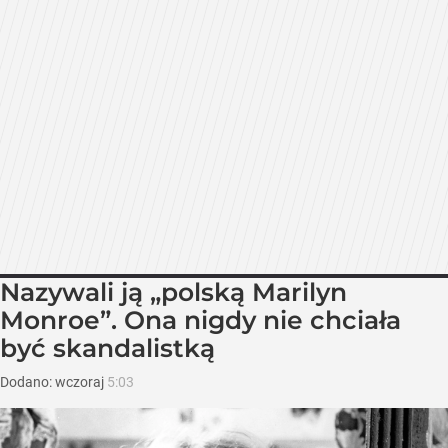
Nazywali ją „polską Marilyn
Monroe”. Ona nigdy nie chciała
być skandalistką
Dodano:
wczoraj
5:03