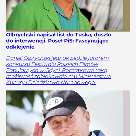
Olbrychski napisał list do Tuska, doszło
do interwencji. Poseł PiS: Fascynujące
odklejenie
Daniel Olbrychski jednak będzie jurorem
konkursu Festiwalu Polskich Filmów
Fabularnych w Gdyni. Początkowo taką
możliwość zablokowało mu Ministerstwo
Kultury i Dziedzictwa Narodowego.