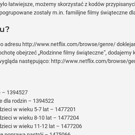
yło łatwiejsze, możemy skorzystać z kodów przypisany
ogrupowane zostały m.in. familijne filmy świąteczne dl
du?
Do adresu http://www.netflix.com/browse/genre/ dokleja
 ochotę obejrzeć
„Rodzinne filmy świąteczne”
, dodajemy 
, wygląda następująco: http://www.netflix.com/browse/g
e – 1394527
e dla rodzin – 1394522
dzieci w wieku 5-7 lat – 1477201
 dzieci w wieku 8-10 lat – 1477204
 dzieci w wieku 11-12 lat – 1477206
óre poprawą nastrój – 1475066