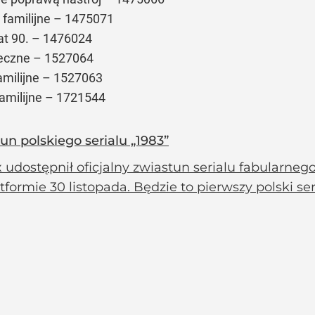
 familijne – 1475071
lat 90. – 1476024
ąteczne – 1527064
amilijne – 1527063
familijne – 1721544
tun polskiego serialu „1983”
x udostępnił oficjalny zwiastun serialu fabularnego
tformie 30 listopada. Będzie to pierwszy polski seri