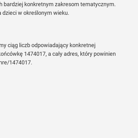
ch bardziej konkretnym zakresom tematycznym.
a dzieci w określonym wieku.
my ciąg liczb odpowiadający konkretnej
końcówkę 1474017, a cały adres, który powinien
enre/1474017.