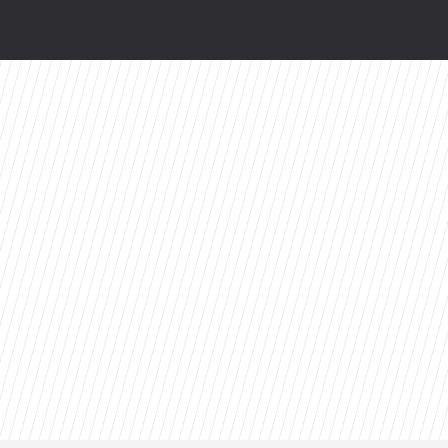
wy serial Disney+ to ekranizacja głośnej powie
valu: Dziś prawdopodobnie bym tego nie zrobił
zów. Z rewelacyjnym wynikiem na Rotten Toma