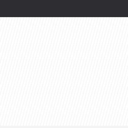
ści
toes