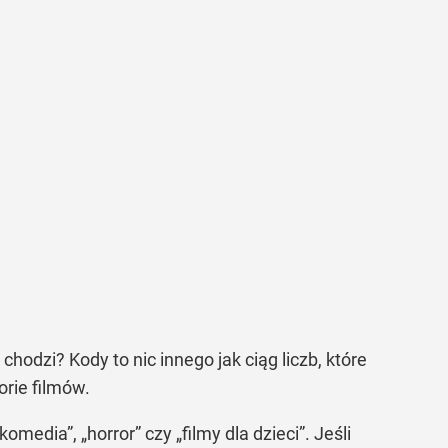
o chodzi? Kody to nic innego jak ciąg liczb, które
rie filmów.
„komedia”
,
„horror”
czy
„filmy dla dzieci”
. Jeśli