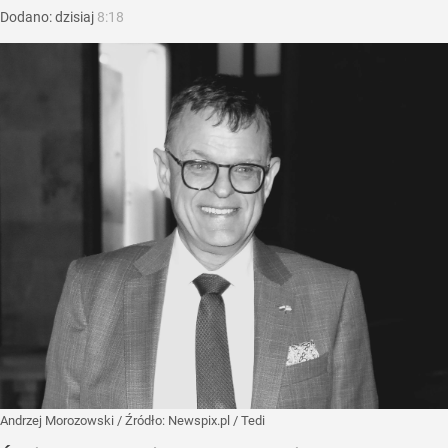
Dodano:
dzisiaj
8:18
Andrzej Morozowski
/ Źródło:
Newspix.pl
/
Tedi