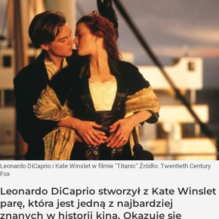
Leonardo DiCaprio i Kate Winslet w filmie "Titanic"
Źródło:
Twentieth Century
Fox
Leonardo DiCaprio stworzył z Kate Winslet
parę, która jest jedną z najbardziej
znanych w historii kina. Okazuje się