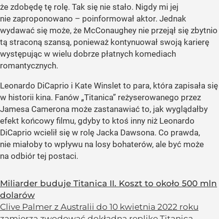
że zdobędę tę rolę. Tak się nie stało. Nigdy mi jej
nie zaproponowano – poinformował aktor. Jednak
wydawać się może, że McConaughey nie przejął się zbytnio
tą straconą szansą, ponieważ kontynuował swoją karierę
występując w wielu dobrze płatnych komediach
romantycznych.
Leonardo DiCaprio i Kate Winslet to para, która zapisała się
w historii kina. Fanów „Titanica” reżyserowanego przez
Jamesa Camerona może zastanawiać to, jak wyglądałby
efekt końcowy filmu, gdyby to ktoś inny niż Leonardo
DiCaprio wcielił się w rolę Jacka Dawsona. Co prawda,
nie miałoby to wpływu na losy bohaterów, ale być może
na odbiór tej postaci.
Miliarder buduje Titanica II. Koszt to około 500 mln
dolarów
Clive Palmer z Australii do 10 kwietnia 2022 roku
zamierza zwodować dokładną replikę Titanica.