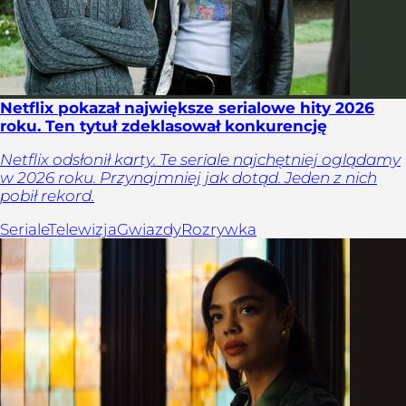
Netflix pokazał największe serialowe hity 2026
roku. Ten tytuł zdeklasował konkurencję
Netflix odsłonił karty. Te seriale najchętniej oglądamy
w 2026 roku. Przynajmniej jak dotąd. Jeden z nich
pobił rekord.
Seriale
Telewizja
Gwiazdy
Rozrywka