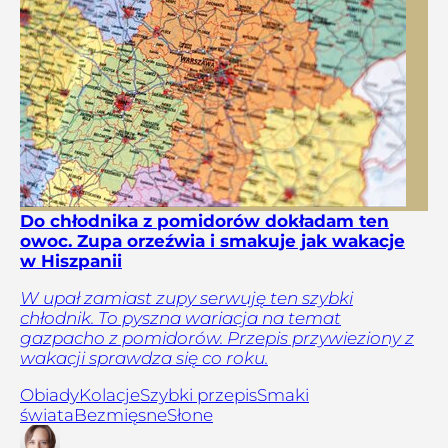
Do chłodnika z pomidorów dokładam ten
owoc. Zupa orzeźwia i smakuje jak wakacje
w Hiszpanii
W upał zamiast zupy serwuję ten szybki
chłodnik. To pyszna wariacja na temat
gazpacho z pomidorów. Przepis przywieziony z
wakacji sprawdza się co roku.
Obiady
Kolacje
Szybki przepis
Smaki
świata
Bezmięsne
Słone