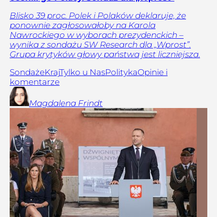
Blisko 39 proc. Polek i Polaków deklaruje, że
ponownie zagłosowałoby na Karola
Nawrockiego w wyborach prezydenckich –
wynika z sondażu SW Research dla „Wprost”.
Grupa krytyków głowy państwa jest liczniejsza.
Sondaże
Kraj
Tylko u Nas
Polityka
Opinie i
komentarze
Magdalena
Frindt