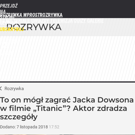
PRZEJDŹ
NA
ROZRYWKA WPROST
STRONĘ
FILMY
SERIALE
GWIAZDY
TELEWIZJA
QUIZY
GALERIE
GŁÓWNĄ
ROZRYWKA
WPROST.PL
UBSKRYBUJ
ZALOGUJ
MENU
Rozrywka
To on mógł zagrać Jacka Dowsona
w filmie „Titanic”? Aktor zdradza
szczegóły
Dodano:
7
listopada
2018
17:52