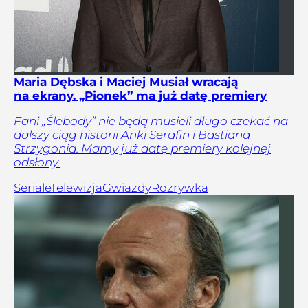
Maria Dębska i Maciej Musiał wracają
na ekrany. „Pionek” ma już datę premiery
Fani „Ślebody” nie będą musieli długo czekać na
dalszy ciąg historii Anki Serafin i Bastiana
Strzygonia. Mamy już datę premiery kolejnej
odsłony.
Seriale
Telewizja
Gwiazdy
Rozrywka