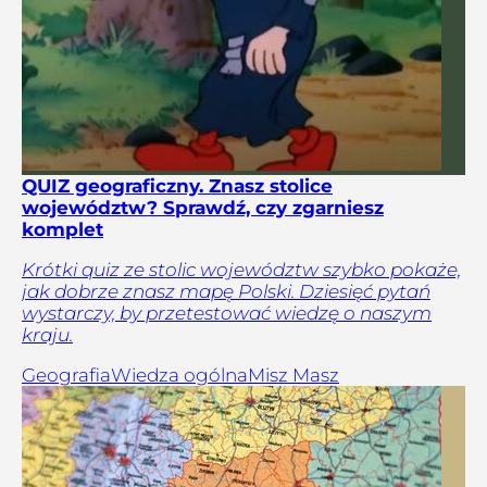
QUIZ geograficzny. Znasz stolice
województw? Sprawdź, czy zgarniesz
komplet
Krótki quiz ze stolic województw szybko pokaże,
jak dobrze znasz mapę Polski. Dziesięć pytań
wystarczy, by przetestować wiedzę o naszym
kraju.
Geografia
Wiedza ogólna
Misz Masz