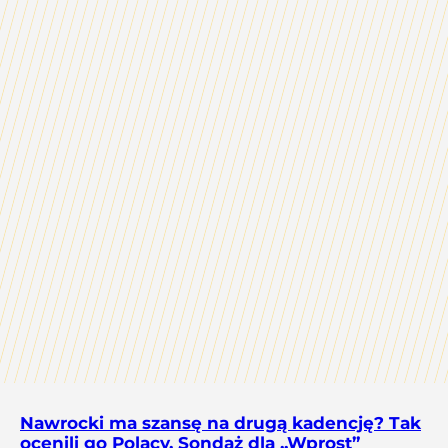
Nawrocki ma szansę na drugą kadencję? Tak
ocenili go Polacy. Sondaż dla „Wprost”