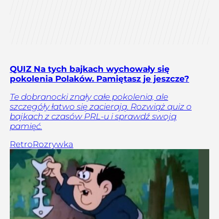
QUIZ Na tych bajkach wychowały się
pokolenia Polaków. Pamiętasz je jeszcze?
Te dobranocki znały całe pokolenia, ale
szczegóły łatwo się zacierają. Rozwiąż quiz o
bajkach z czasów PRL-u i sprawdź swoją
pamięć.
Retro
Rozrywka