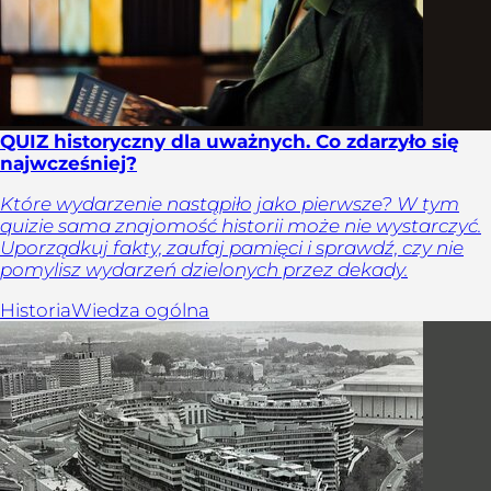
QUIZ historyczny dla uważnych. Co zdarzyło się
najwcześniej?
Które wydarzenie nastąpiło jako pierwsze? W tym
quizie sama znajomość historii może nie wystarczyć.
Uporządkuj fakty, zaufaj pamięci i sprawdź, czy nie
pomylisz wydarzeń dzielonych przez dekady.
Historia
Wiedza ogólna