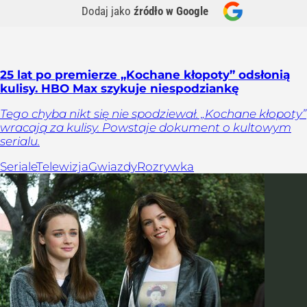
Dodaj jako
źródło w Google
25 lat po premierze „Kochane kłopoty” odsłonią
kulisy. HBO Max szykuje niespodziankę
Tego chyba nikt się nie spodziewał. „Kochane kłopoty”
wracają za kulisy. Powstaje dokument o kultowym
serialu.
Seriale
Telewizja
Gwiazdy
Rozrywka