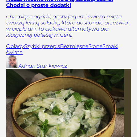
Chodzi o proste dodatki
Chrupiące ogórki, gęsty jogurt i świeża mięta
tworzą lekką sałatkę, która doskonale orzeźwia
w ciepłe dni. To ciekawa alternatywa dla
klasycznej polskiej mizerii.
Obiady
Szybki przepis
Bezmięsne
Słone
Smaki
świata
Adrian
Stankiewicz