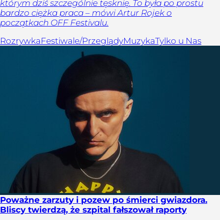
którym dziś szczególnie tęsknię. To była po prostu
bardzo ciężka praca – mówi Artur Rojek o
początkach OFF Festivalu.
Rozrywka
Festiwale/Przeglądy
Muzyka
Tylko u Nas
Poważne zarzuty i pozew po śmierci gwiazdora.
Bliscy twierdzą, że szpital fałszował raporty