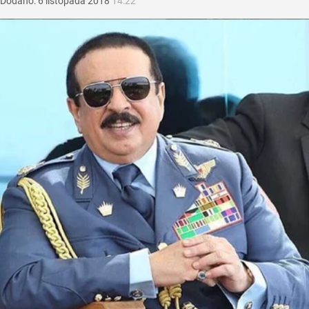
Dodano:
6
listopada
2018
14:22