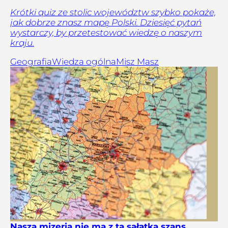
Krótki quiz ze stolic województw szybko pokaże,
jak dobrze znasz mapę Polski. Dziesięć pytań
wystarczy, by przetestować wiedzę o naszym
kraju.
Geografia
Wiedza ogólna
Misz Masz
Nasza mizeria nie ma z tą sałatką szans.