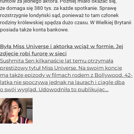
funtów za jednego aktora. Później miało okazać się,
że domaga się 380 tys. za każde spotkanie. Sprawę
rozstrzygnie londyński sąd, ponieważ to tam członek
rodziny królewskiej spędza dużo czasu. W Wielkiej Brytanii
posiada także konta bankowe.
Była Miss Universe i aktorka wciąż w formie. Jej
zdjęcie robi furorę w sieci
Sushmita Sen kilkanaście lat temu otrzymała
prestiżowy tytuł Miss Universe. Na swoim koncie
ma także epizody w filmach rodem z Bollywood. 42-
latka nie spoczywa jednak na laurach i ciągle dba
o swój wygląd. Udowodniła to publikując...