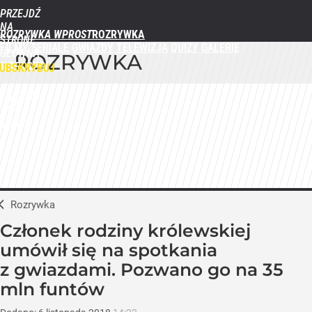
PRZEJDŹ
NA
ROZRYWKA WPROST
STRONĘ
FILMY
SERIALE
GWIAZDY
TELEWIZJA
QUIZY
GALERIE
GŁÓWNĄ
ROZRYWKA
WPROST.PL
UBSKRYBUJ
ZALOGUJ
MENU
Rozrywka
Członek rodziny królewskiej
umówił się na spotkania
z gwiazdami. Pozwano go na 35
mln funtów