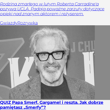
Rodzina zmarłego w lutym Roberta Carradine'a
pozywa UCLA. Padają poważne zarzuty dotyczące
opieki nad znanym aktorem i reżyserem.
Gwiazdy
Rozrywka
QUIZ Papa Smerf, Gargamel i reszta. Jak dobrze
pamiętasz „Smerfy”?