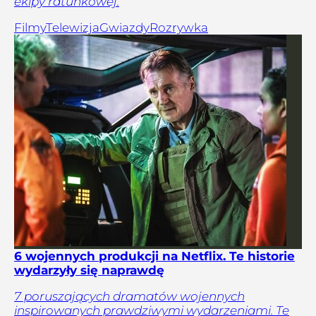
ekipy ratunkowej.
Filmy
Telewizja
Gwiazdy
Rozrywka
6 wojennych produkcji na Netflix. Te historie
wydarzyły się naprawdę
7 poruszających dramatów wojennych
inspirowanych prawdziwymi wydarzeniami. Te