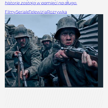
historie zostają w pamięci na długo.
Filmy
Seriale
Telewizja
Rozrywka