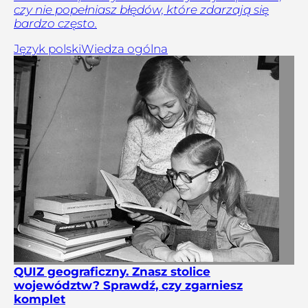
czy nie popełniasz błędów, które zdarzają się
bardzo często.
Język polski
Wiedza ogólna
QUIZ geograficzny. Znasz stolice
województw? Sprawdź, czy zgarniesz
komplet