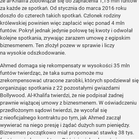
ze al-Khalifa zobowiązał się do zapłacenia 1,15 mln funtów
za każde ze spotkań. Od stycznia do marca 2016 roku
doszło do czterech takich spotkań. Członek rodziny
królewskiej powinien więc zapłacić więc ponad 4 mln
funtów. Pokrył jednak jedynie połowę tej kwoty i odwołał
kolejne spotkania, zrywając zarazem umowę z egipskim
biznesmenem. Ten złożył pozew w sprawie i liczy
na wysokie odszkodowanie.
Ahmed domaga się rekompensaty w wysokości 35 mln
funtów twierdząc, że taka suma pomoże mu
zrekompensować utracone zarobki, których spodziewał się
organizując spotkania z 22 pozostałymi gwiazdami
Bollywood. Al-Khalifa twierdzi, że nie podpisał żadnej
prawnie wiążącej umowy z biznesmenem. W oświadczeniu
przedłożonym sądowi twierdzi, że wycofał się
z nieoficjalnego kontraktu po tym, jak Ahmed zaczął
wywierać na niego presję i żądać dużych sum pieniędzy.
Biznesmen początkowo miał proponować stawkę 38 tys.