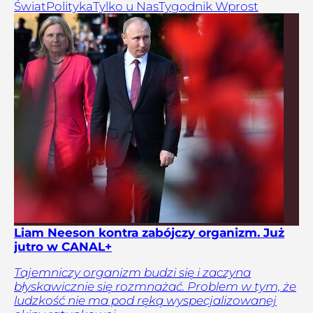
Świat
Polityka
Tylko u Nas
Tygodnik Wprost
Liam Neeson kontra zabójczy organizm. Już
jutro w CANAL+
Tajemniczy organizm budzi się i zaczyna
błyskawicznie się rozmnażać. Problem w tym, że
ludzkość nie ma pod ręką wyspecjalizowanej