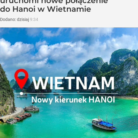
uruchomi nowe połączenie
do Hanoi w Wietnamie
Dodano:
dzisiaj
9:34