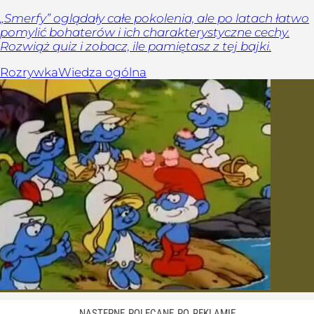
„Smerfy” oglądały całe pokolenia, ale po latach łatwo
pomylić bohaterów i ich charakterystyczne cechy.
Rozwiąż quiz i zobacz, ile pamiętasz z tej bajki.
Rozrywka
Wiedza ogólna