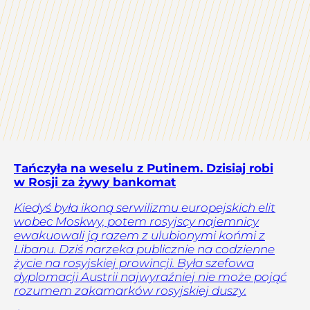
Tańczyła na weselu z Putinem. Dzisiaj robi
w Rosji za żywy bankomat
Kiedyś była ikoną serwilizmu europejskich elit
wobec Moskwy, potem rosyjscy najemnicy
ewakuowali ją razem z ulubionymi końmi z
Libanu. Dziś narzeka publicznie na codzienne
życie na rosyjskiej prowincji. Była szefowa
dyplomacji Austrii najwyraźniej nie może pojąć
rozumem zakamarków rosyjskiej duszy.