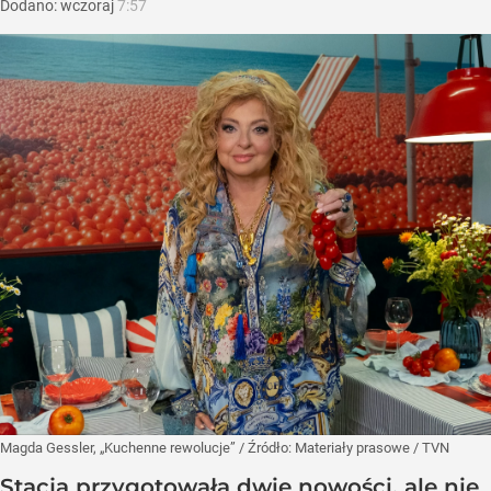
Dodano:
wczoraj
7:57
Magda Gessler, „Kuchenne rewolucje”
/ Źródło:
Materiały prasowe
/
TVN
Stacja przygotowała dwie nowości, ale nie