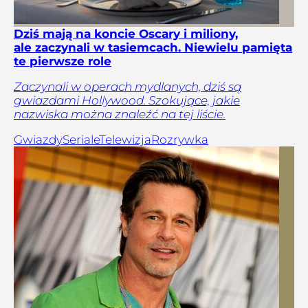
Dziś mają na koncie Oscary i miliony,
ale zaczynali w tasiemcach. Niewielu pamięta
te pierwsze role
Zaczynali w operach mydlanych, dziś są
gwiazdami Hollywood. Szokujące, jakie
nazwiska można znaleźć na tej liście.
Gwiazdy
Seriale
Telewizja
Rozrywka