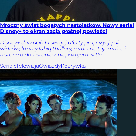
Mroczny świat bogatych nastolatków. Nowy serial
Disney+ to ekranizacja głośnej powieści
Disney+ dorzucił do swojej oferty propozycję dla
widzów, którzy lubią thrillery, mroczne tajemnice i
historie o dorastaniu z niepokojem w tle.
Seriale
Telewizja
Gwiazdy
Rozrywka