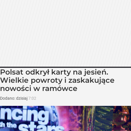
Polsat odkrył karty na jesień.
Wielkie powroty i zaskakujące
nowości w ramówce
Dodano:
dzisiaj
7:02