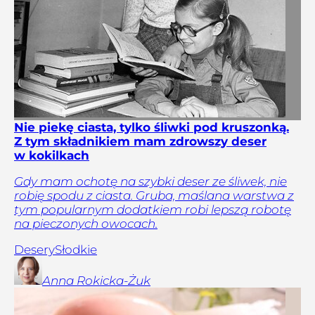
Nie piekę ciasta, tylko śliwki pod kruszonką.
Z tym składnikiem mam zdrowszy deser
w kokilkach
Gdy mam ochotę na szybki deser ze śliwek, nie
robię spodu z ciasta. Gruba, maślana warstwa z
tym popularnym dodatkiem robi lepszą robotę
na pieczonych owocach.
Desery
Słodkie
Anna
Rokicka-Żuk