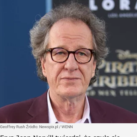
Geoffrey Rush
Źródło:
Newspix.pl
/
WENN