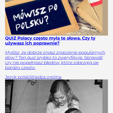
QUIZ Polacy często mylą te słowa. Czy ty
używasz ich poprawnie?
Myślisz, że dobrze znasz znaczenie popularnych
słów? Ten quiz szybko to zweryfikuje. Sprawdź,
czy nie popełniasz błędów, które zdarzają się
bardzo często.
Język polski
Wiedza ogólna