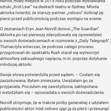
Norvill, miały miejsce w 2015 roku podczas wystawiania
sztuki
„Król Lear”
na deskach teatru w Sydney. Młoda
aktorka twierdzi, że starszy partner
„celowo”
dotknął jej
piersi przed publicznością podczas występu na scenie.
O zeznaniach Eryn Jean Norvill donosi
„The Guardian”
.
Aktorka po raz pierwszy zdecydowała się opowiedzieć
o swoich doświadczeniach w rozmowie z
„Daily Telegraph”
.
Tłumaczyła wówczas, że podczas całego procesu
przygotowań do spektaklu Rush starał się wytworzyć
atmosferę seksualnego napięcia, m.in. poprzez dotykanie
młodszej aktorki.
Swoje słowa potwierdziła przed sądem. – Czułam się
zaszokowana. Byłam zmieszana. Uważałam go za
przyjaciela. Poczułam się zawstydzona, zakłopotana
i wstydziłam się – opowiadała o swoich doświadczenia.
Norvill utrzymuje, że w trakcie próby generalnej z udziałem
publiczności aktor miał celowo ująć ją za pierś i przesunąć