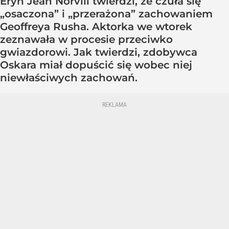
Eryn Jean Norvill twierdzi, że czuła się
„osaczona” i „przerażona” zachowaniem
Geoffreya Rusha. Aktorka we wtorek
zeznawała w procesie przeciwko
gwiazdorowi. Jak twierdzi, zdobywca
Oskara miał dopuścić się wobec niej
niewłaściwych zachowań.