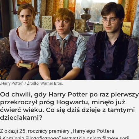
„Harry Potter”
/ Źródło:
Warner Bros.
Od chwili, gdy Harry Potter po raz pierwszy
przekroczył próg Hogwartu, minęło już
ćwierć wieku. Co się dziś dzieje z tamtymi
dzieciakami?
Z okazji 25. rocznicy premiery „Harry’ego Pottera
i Kamienia Filozoficznego” wszystkie osiem filmów serii