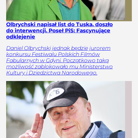
Olbrychski napisał list do Tuska, doszło
do interwencji. Poseł PiS: Fascynujące
odklejenie
Daniel Olbrychski jednak będzie jurorem
konkursu Festiwalu Polskich Filmów
Fabularnych w Gdyni. Początkowo taką
możliwość zablokowało mu Ministerstwo
Kultury i Dziedzictwa Narodowego.