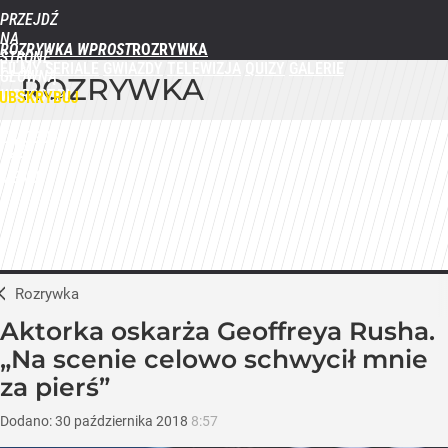
PRZEJDŹ
NA
ROZRYWKA WPROST
STRONĘ
FILMY
SERIALE
GWIAZDY
TELEWIZJA
QUIZY
GALERIE
GŁÓWNĄ
ROZRYWKA
WPROST.PL
UBSKRYBUJ
ZALOGUJ
MENU
Rozrywka
Aktorka oskarża Geoffreya Rusha.
„Na scenie celowo schwycił mnie
za pierś”
Dodano:
30
października
2018
8:57