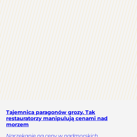
Tajemnica paragonów grozy. Tak
restauratorzy manipulują cenami nad
morzem
Narzekanie na ceny w nadmorskich