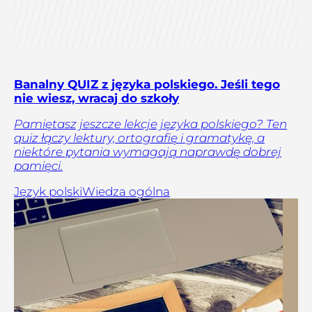
Banalny QUIZ z języka polskiego. Jeśli tego
nie wiesz, wracaj do szkoły
Pamiętasz jeszcze lekcje języka polskiego? Ten
quiz łączy lektury, ortografię i gramatykę, a
niektóre pytania wymagają naprawdę dobrej
pamięci.
Język polski
Wiedza ogólna