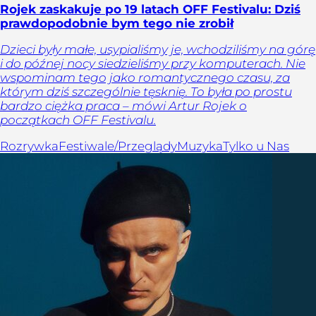
Rojek zaskakuje po 19 latach OFF Festivalu: Dziś
prawdopodobnie bym tego nie zrobił
Dzieci były małe, usypialiśmy je, wchodziliśmy na górę
i do późnej nocy siedzieliśmy przy komputerach. Nie
wspominam tego jako romantycznego czasu, za
którym dziś szczególnie tęsknię. To była po prostu
bardzo ciężka praca – mówi Artur Rojek o
początkach OFF Festivalu.
Rozrywka
Festiwale/Przeglądy
Muzyka
Tylko u Nas