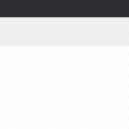
ści
toes