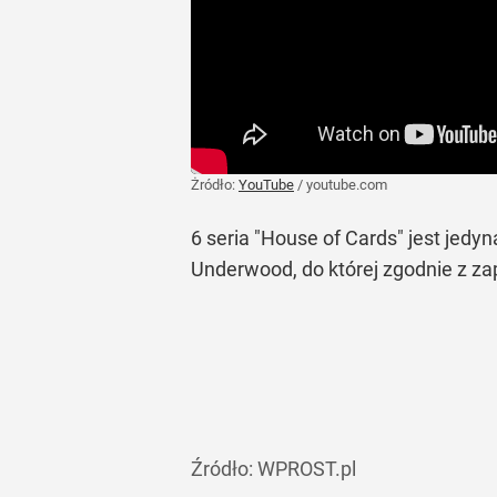
Żródło:
YouTube
/
youtube.com
6 seria "House of Cards" jest jedy
Underwood, do której zgodnie z zap
Źródło:
WPROST.pl