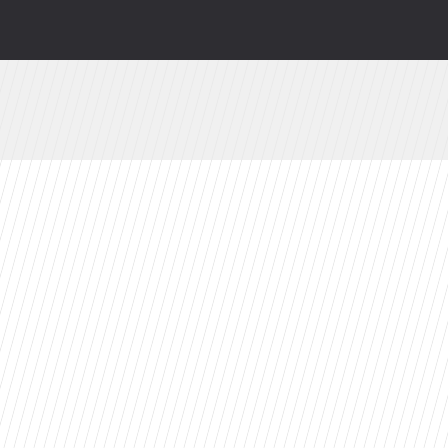
wy serial Disney+ to ekranizacja głośnej powie
zów. Z rewelacyjnym wynikiem na Rotten Toma
Azja Express” i zaskakująca nowość