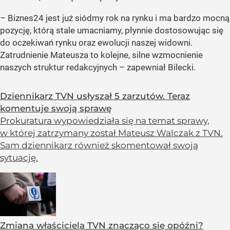
– Biznes24 jest już siódmy rok na rynku i ma bardzo mocną
pozycję, którą stale umacniamy, płynnie dostosowując się
do oczekiwań rynku oraz ewolucji naszej widowni.
Zatrudnienie Mateusza to kolejne, silne wzmocnienie
naszych struktur redakcyjnych – zapewniał Bilecki.
Dziennikarz TVN usłyszał 5 zarzutów. Teraz
komentuje swoją sprawę
Prokuratura wypowiedziała się na temat sprawy,
w której zatrzymany został Mateusz Walczak z TVN.
Sam dziennikarz również skomentował swoją
sytuację.
Zmiana właściciela TVN znacząco się opóźni?