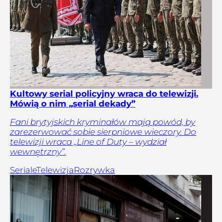
Kultowy serial policyjny wraca do telewizji.
Mówią o nim „serial dekady”
Fani brytyjskich kryminałów mają powód, by
zarezerwować sobie sierpniowe wieczory. Do
telewizji wraca „Line of Duty – wydział
wewnętrzny”.
Seriale
Telewizja
Rozrywka