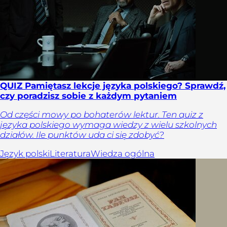
QUIZ Pamiętasz lekcje języka polskiego? Sprawdź,
czy poradzisz sobie z każdym pytaniem
Od części mowy po bohaterów lektur. Ten quiz z
języka polskiego wymaga wiedzy z wielu szkolnych
działów. Ile punktów uda ci się zdobyć?
Język polski
Literatura
Wiedza ogólna