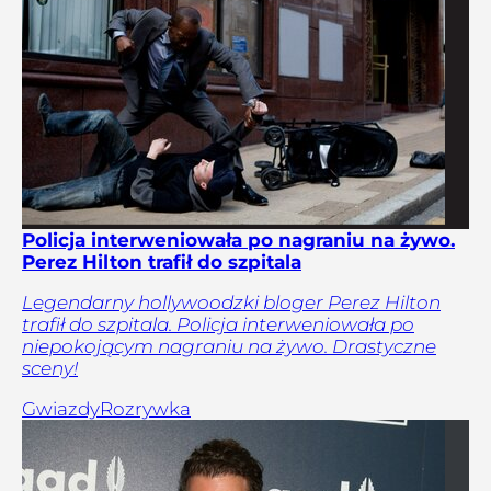
Policja interweniowała po nagraniu na żywo.
Perez Hilton trafił do szpitala
Legendarny hollywoodzki bloger Perez Hilton
trafił do szpitala. Policja interweniowała po
niepokojącym nagraniu na żywo. Drastyczne
sceny!
Gwiazdy
Rozrywka