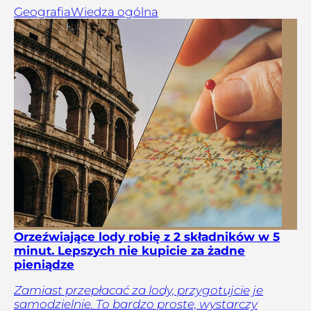
Geografia
Wiedza ogólna
Orzeźwiające lody robię z 2 składników w 5
minut. Lepszych nie kupicie za żadne
pieniądze
Zamiast przepłacać za lody, przygotujcie je
samodzielnie. To bardzo proste, wystarczy