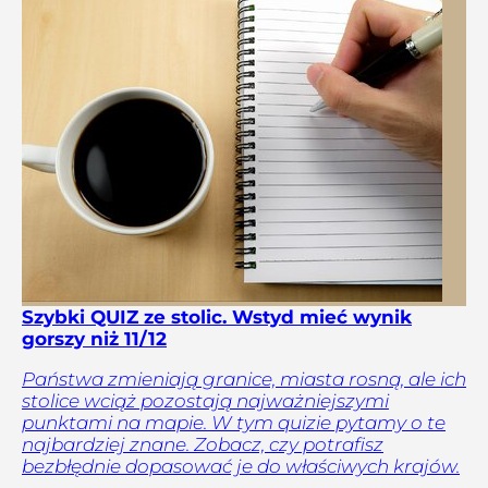
Szybki QUIZ ze stolic. Wstyd mieć wynik
gorszy niż 11/12
Państwa zmieniają granice, miasta rosną, ale ich
stolice wciąż pozostają najważniejszymi
punktami na mapie. W tym quizie pytamy o te
najbardziej znane. Zobacz, czy potrafisz
bezbłędnie dopasować je do właściwych krajów.