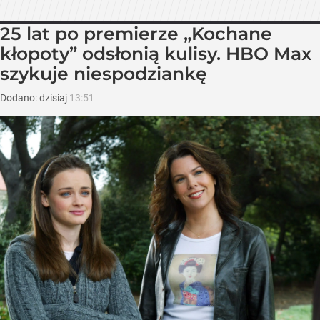
25 lat po premierze „Kochane
kłopoty” odsłonią kulisy. HBO Max
szykuje niespodziankę
Dodano:
dzisiaj
13:51