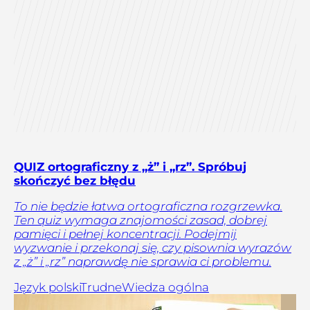
QUIZ ortograficzny z „ż” i „rz”. Spróbuj
skończyć bez błędu
To nie będzie łatwa ortograficzna rozgrzewka.
Ten quiz wymaga znajomości zasad, dobrej
pamięci i pełnej koncentracji. Podejmij
wyzwanie i przekonaj się, czy pisownia wyrazów
z „ż” i „rz” naprawdę nie sprawia ci problemu.
Język polski
Trudne
Wiedza ogólna