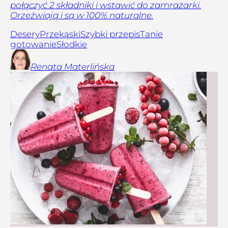
połączyć 2 składniki i wstawić do zamrażarki.
Orzeźwiają i są w 100% naturalne.
Desery
Przekąski
Szybki przepis
Tanie
gotowanie
Słodkie
Renata
Materlińska