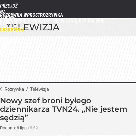
PRZEJDŹ
NA
ROZRYWKA WPROST
STRONĘ
FILMY
SERIALE
GWIAZDY
TELEWIZJA
QUIZY
GALERIE
GŁÓWNĄ
TELEWIZJA
WPROST.PL
UBSKRYBUJ
ZALOGUJ
MENU
Rozrywka
/
Telewizja
Nowy szef broni byłego
dziennikarza TVN24. „Nie jestem
sędzią”
Dodano:
6
lipca
8:52