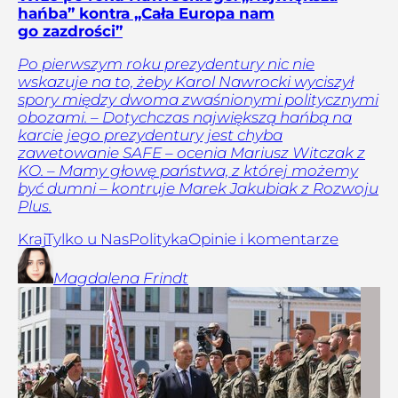
hańba” kontra „Cała Europa nam
go zazdrości”
Po pierwszym roku prezydentury nic nie
wskazuje na to, żeby Karol Nawrocki wyciszył
spory między dwoma zwaśnionymi politycznymi
obozami. – Dotychczas największą hańbą na
karcie jego prezydentury jest chyba
zawetowanie SAFE – ocenia Mariusz Witczak z
KO. – Mamy głowę państwa, z której możemy
być dumni – kontruje Marek Jakubiak z Rozwoju
Plus.
Kraj
Tylko u Nas
Polityka
Opinie i komentarze
Magdalena
Frindt