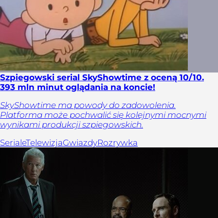
Szpiegowski serial SkyShowtime z oceną 10/10.
393 mln minut oglądania na koncie!
SkyShowtime ma powody do zadowolenia.
Platforma może pochwalić się kolejnymi mocnymi
wynikami produkcji szpiegowskich.
Seriale
Telewizja
Gwiazdy
Rozrywka