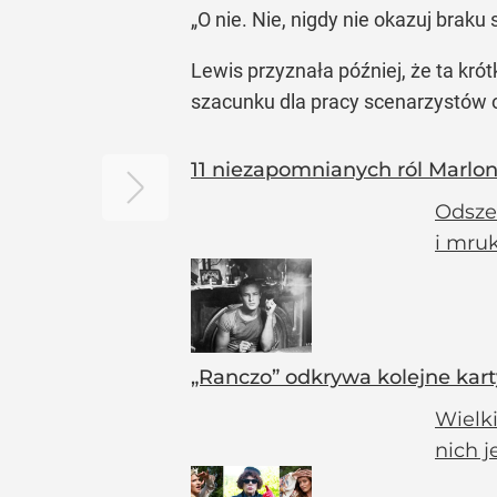
„O nie. Nie, nigdy nie okazuj brak
Lewis przyznała później, że ta kró
szacunku dla pracy scenarzystów 
11 niezapomnianych ról Marlon
Odszed
i mruk
„Ranczo” odkrywa kolejne kart
Wielk
nich j