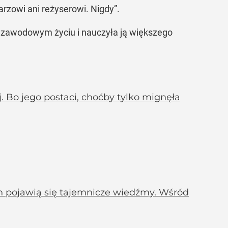
arzowi ani reżyserowi. Nigdy”.
jej zawodowym życiu i nauczyła ją większego
. Bo jego postaci, choćby tylko mignęła
h pojawią się tajemnicze wiedźmy. Wśród