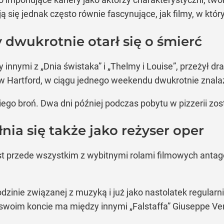
 się jednak często równie fascynujące, jak filmy, w któ
dwukrotnie otarł się o śmierć
innymi z „Dnia świstaka” i „Thelmy i Louise”, przeżył d
e w Hartford, w ciągu jednego weekendu dwukrotnie znala
ego broń. Dwa dni później podczas pobytu w pizzerii z
nia się także jako reżyser oper
st przede wszystkim z wybitnymi rolami filmowych antago
dzinie związanej z muzyką i już jako nastolatek regula
swoim koncie ma między innymi „Falstaffa” Giuseppe Ve