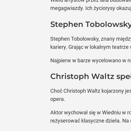
megagwiazdy. Ich życiorysy okazują
Stephen Tobolowsky 
Stephen Tobolowsky, znany między 
kariery. Grając w lokalnym teatrz
Najpierw w barze wycelowano w ni
Christoph Waltz speł
Choć Christoph Waltz kojarzony je
opera.
Aktor wychował się w Wiedniu w ro
reżyserować klasyczne dzieła. Na 