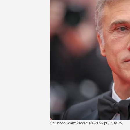
Christoph Waltz
Źródło:
Newspix.pl
/
ABACA