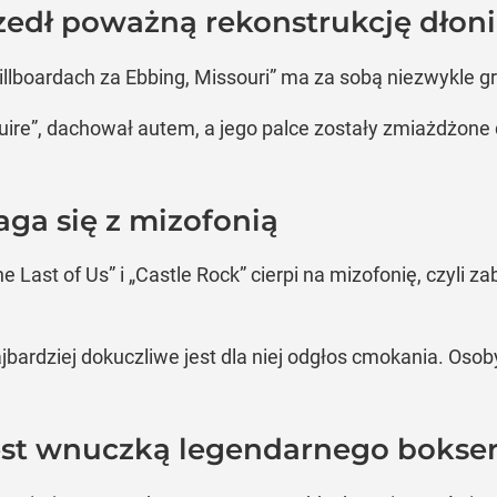
edł poważną rekonstrukcję dłoni
 billboardach za Ebbing, Missouri” ma za sobą niezwykl
re”, dachował autem, a jego palce zostały zmiażdżone d
ga się z mizofonią
he Last of Us” i „Castle Rock” cierpi na mizofonię, czyli
ajbardziej dokuczliwe jest dla niej odgłos cmokania. Osob
est wnuczką legendarnego bokse