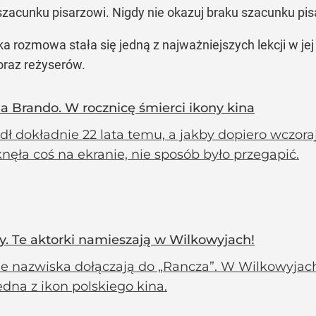
u szacunku pisarzowi. Nigdy nie okazuj braku szacunku pis
tka rozmowa stała się jedną z najważniejszych lekcji w 
oraz reżyserów.
a Brando. W rocznicę śmierci ikony kina
ł dokładnie 22 lata temu, a jakby dopiero wczoraj
nęła coś na ekranie, nie sposób było przegapić.
y. Te aktorki namieszają w Wilkowyjach!
ie nazwiska dołączają do „Rancza”. W Wilkowyjac
edna z ikon polskiego kina.