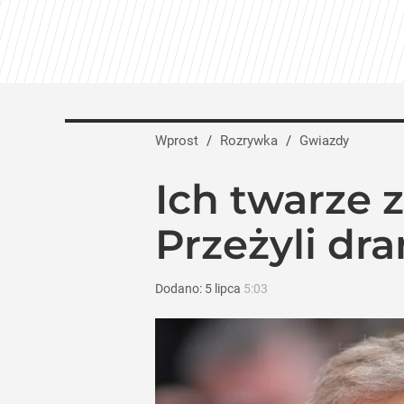
Wprost
/
Rozrywka
/
Gwiazdy
Ich twarze 
Przeżyli dr
Dodano:
5
lipca
5:03