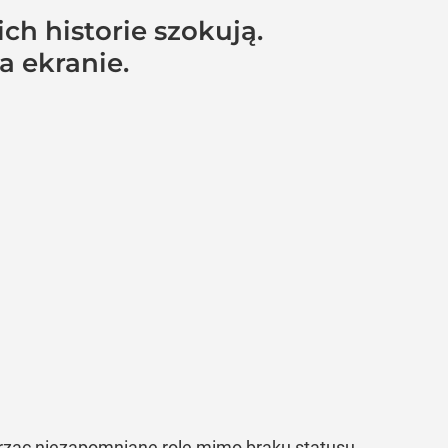
h historie szokują.
a ekranie.
worząc niezapomniane role mimo braku statusu