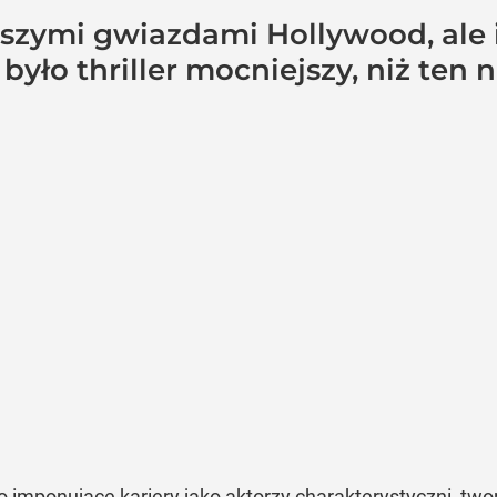
szymi gwiazdami Hollywood, ale ic
było thriller mocniejszy, niż ten n
o imponujące kariery jako aktorzy charakterystyczni, t