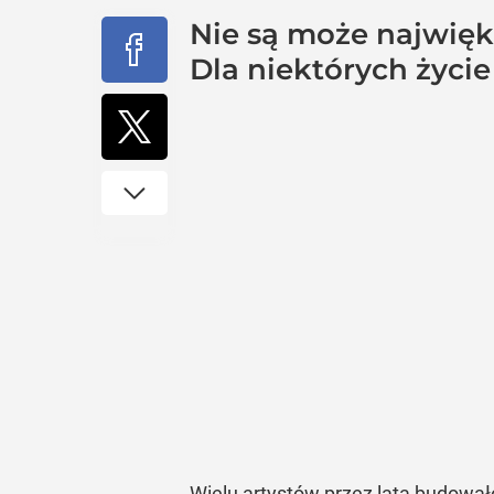
Nie są może najwięk
Dla niektórych życie 
Wielu artystów przez lata budował