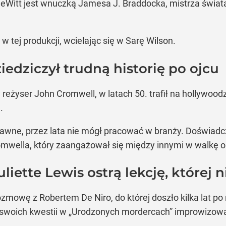
eWitt jest wnuczką Jamesa J. Braddocka, mistrza świata w
w tej produkcji, wcielając się w Sarę Wilson.
edziczył trudną historię po ojcu
reżyser John Cromwell, w latach 50. trafił na hollywoodz
.
tawne, przez lata nie mógł pracować w branży. Doświadc
wella, który zaangażował się między innymi w walkę o 
uliette Lewis ostrą lekcję, której
zmowę z Robertem De Niro, do której doszło kilka lat po r
swoich kwestii w „Urodzonych mordercach” improwizował