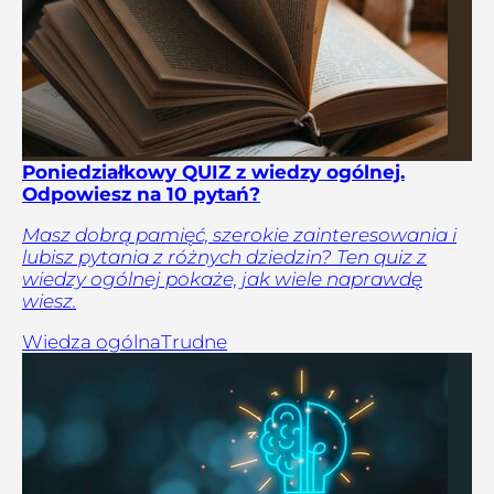
Poniedziałkowy QUIZ z wiedzy ogólnej.
Odpowiesz na 10 pytań?
Masz dobrą pamięć, szerokie zainteresowania i
lubisz pytania z różnych dziedzin? Ten quiz z
wiedzy ogólnej pokaże, jak wiele naprawdę
wiesz.
Wiedza ogólna
Trudne