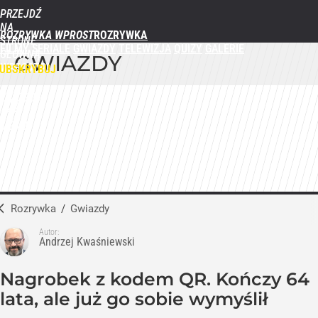
PRZEJDŹ
NA
ROZRYWKA WPROST
STRONĘ
FILMY
SERIALE
GWIAZDY
TELEWIZJA
QUIZY
GALERIE
GŁÓWNĄ
GWIAZDY
WPROST.PL
UBSKRYBUJ
ZALOGUJ
MENU
Rozrywka
/
Gwiazdy
Autor:
Andrzej Kwaśniewski
Nagrobek z kodem QR. Kończy 64
lata, ale już go sobie wymyślił