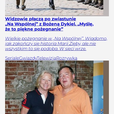
Widzowie płaczą po zwiastunie
„Na Wspólnej” z Bożeną Dykiel. „Myślę,
że to piękne pożegnanie”
Wielkie pożegnanie w „Na Wspólnej”. Wiadomo,
jak zakończy się historia Marii Zięby, ale nie
wszystkim to się podoba. W sieci wrze.
Seriale
Gwiazdy
Telewizja
Rozrywka