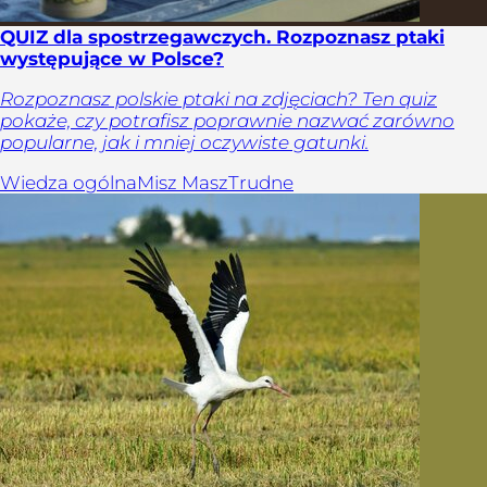
QUIZ dla spostrzegawczych. Rozpoznasz ptaki
występujące w Polsce?
Rozpoznasz polskie ptaki na zdjęciach? Ten quiz
pokaże, czy potrafisz poprawnie nazwać zarówno
popularne, jak i mniej oczywiste gatunki.
Wiedza ogólna
Misz Masz
Trudne