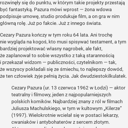
rozwinęły się do punktu, w którym takie projekty przestają
być fantastyką. Pazura mówi wprost — żona wdowa
podpisuje umowę, studio produkuje film, a on gra w nim
główną rolę. Już po fakcie. Już z innego świata.
Cezary Pazura kończy w tym roku 64 lata. Ani trochę
nie wygląda na kogoś, kto musi spisywać testament, a tym
bardziej projektować własny nagrobek, ale fakt,
że zaplanował to sobie wszystko z taką starannością
i przekazał widzom — publiczności, czytelnikom — tak,
że wszyscy pokładali się ze śmiechu, to najlepszy dowód,
że ten człowiek żyje pełnią życia. Jak dwudziestokilkulatek.
Cezary Pazura (ur. 13 czerwca 1962 w Łodzi) — aktor
teatralny i filmowy, jeden z najpopularniejszych
polskich komików. Najbardziej znany z ról w filmach
Juliusza Machulskiego, w tym w kultowym „Kilerze”
(1997). Wielokrotnie wcielał się w postaci lekarzy,
cwaniaków i antybohaterów z sercem złotym.