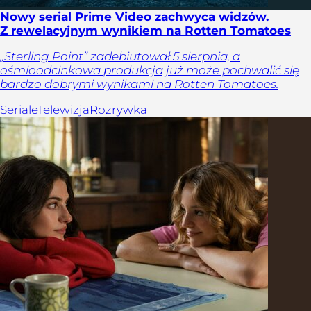
Nowy serial Prime Video zachwyca widzów.
Z rewelacyjnym wynikiem na Rotten Tomatoes
„Sterling Point” zadebiutował 5 sierpnia, a
ośmioodcinkowa produkcja już może pochwalić się
bardzo dobrymi wynikami na Rotten Tomatoes.
Seriale
Telewizja
Rozrywka