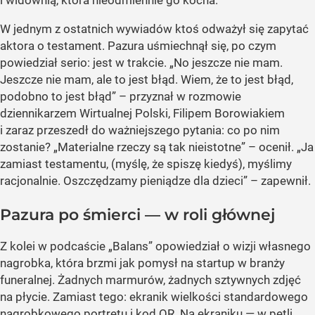
W jednym z ostatnich wywiadów ktoś odważył się zapytać
aktora o testament. Pazura uśmiechnął się, po czym
powiedział serio: jest w trakcie. „No jeszcze nie mam.
Jeszcze nie mam, ale to jest błąd. Wiem, że to jest błąd,
podobno to jest błąd” – przyznał w rozmowie
dziennikarzem Wirtualnej Polski, Filipem Borowiakiem
i zaraz przeszedł do ważniejszego pytania: co po nim
zostanie? „Materialne rzeczy są tak nieistotne” – ocenił. „Ja
zamiast testamentu, (myślę, że spiszę kiedyś), myślimy
racjonalnie. Oszczędzamy pieniądze dla dzieci” – zapewnił.
Pazura po śmierci — w roli głównej
Z kolei w podcaście „Balans” opowiedział o wizji własnego
nagrobka, która brzmi jak pomysł na startup w branży
funeralnej. Żadnych marmurów, żadnych sztywnych zdjęć
na płycie. Zamiast tego: ekranik wielkości standardowego
nagrobkowego portretu i kod QR. Na ekraniku — w pętli