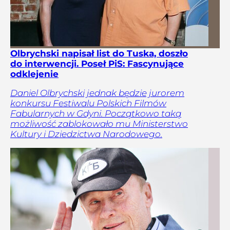
Olbrychski napisał list do Tuska, doszło
do interwencji. Poseł PiS: Fascynujące
odklejenie
Daniel Olbrychski jednak będzie jurorem
konkursu Festiwalu Polskich Filmów
Fabularnych w Gdyni. Początkowo taką
możliwość zablokowało mu Ministerstwo
Kultury i Dziedzictwa Narodowego.