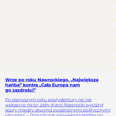
Wrze po roku Nawrockiego. „Największa
hańba” kontra „Cała Europa nam
go zazdrości”
Po pierwszym roku prezydentury nic nie
wskazuje na to, żeby Karol Nawrocki wyciszył
spory między dwoma zwaśnionymi politycznymi
obozami. – Dotychczas największą hańbą na