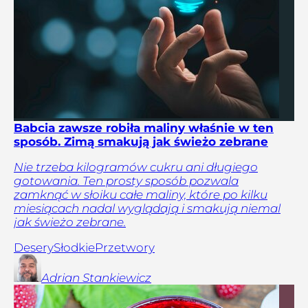
Babcia zawsze robiła maliny właśnie w ten
sposób. Zimą smakują jak świeżo zebrane
Nie trzeba kilogramów cukru ani długiego
gotowania. Ten prosty sposób pozwala
zamknąć w słoiku całe maliny, które po kilku
miesiącach nadal wyglądają i smakują niemal
jak świeżo zebrane.
Desery
Słodkie
Przetwory
Adrian
Stankiewicz