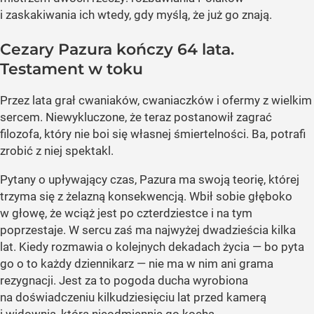
i zaskakiwania ich wtedy, gdy myślą, że już go znają.
Cezary Pazura kończy 64 lata.
Testament w toku
Przez lata grał cwaniaków, cwaniaczków i ofermy z wielkim
sercem. Niewykluczone, że teraz postanowił zagrać
filozofa, który nie boi się własnej śmiertelności. Ba, potrafi
zrobić z niej spektakl.
Pytany o upływający czas, Pazura ma swoją teorię, której
trzyma się z żelazną konsekwencją. Wbił sobie głęboko
w głowę, że wciąż jest po czterdziestce i na tym
poprzestaje. W sercu zaś ma najwyżej dwadzieścia kilka
lat. Kiedy rozmawia o kolejnych dekadach życia — bo pyta
go o to każdy dziennikarz — nie ma w nim ani grama
rezygnacji. Jest za to pogoda ducha wyrobiona
na doświadczeniu kilkudziesięciu lat przed kamerą
i widownią, która nieodmiennie go kocha.