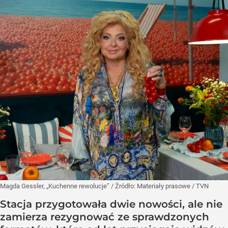
Magda Gessler, „Kuchenne rewolucje”
/ Źródło:
Materiały prasowe
/
TVN
Stacja przygotowała dwie nowości, ale nie
zamierza rezygnować ze sprawdzonych