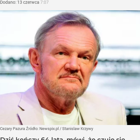
Dodano:
13
czerwca
7:07
Cezary Pazura
Źródło:
Newspix.pl
/
Stanislaw Krzywy
Dziś kończy 64 lata, mówi, że czuje się