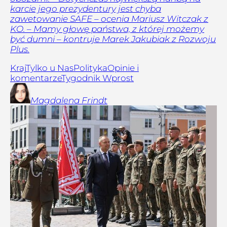
karcie jego prezydentury jest chyba
zawetowanie SAFE – ocenia Mariusz Witczak z
KO. – Mamy głowę państwa, z której możemy
być dumni – kontruje Marek Jakubiak z Rozwoju
Plus.
Kraj
Tylko u Nas
Polityka
Opinie i
komentarze
Tygodnik Wprost
Magdalena
Frindt