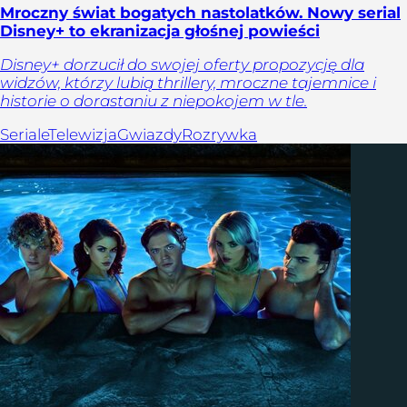
Mroczny świat bogatych nastolatków. Nowy serial
Disney+ to ekranizacja głośnej powieści
Disney+ dorzucił do swojej oferty propozycję dla
widzów, którzy lubią thrillery, mroczne tajemnice i
historie o dorastaniu z niepokojem w tle.
Seriale
Telewizja
Gwiazdy
Rozrywka