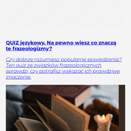
QUIZ językowy. Na pewno wiesz co znaczą
te frazeologizmy?
Czy dobrze rozumiesz popularne powiedzenia?
Ten quiz ze związków frazeologicznych
sprawdzi, czy potrafisz wskazać ich prawdziwe
znaczenie.