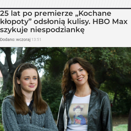
25 lat po premierze „Kochane
kłopoty” odsłonią kulisy. HBO Max
szykuje niespodziankę
Dodano:
wczoraj
13:51