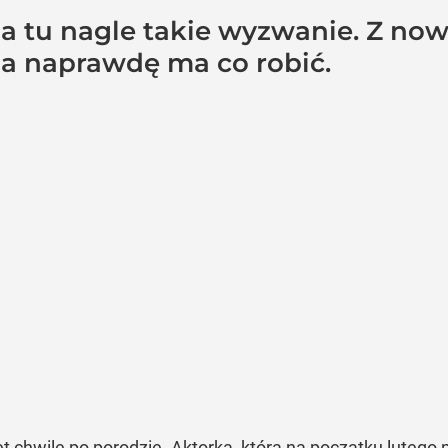
, a tu nagle takie wyzwanie. Z n
, a naprawdę ma co robić.
 chwilę po porodzie. Aktorka, która na początku lutego 