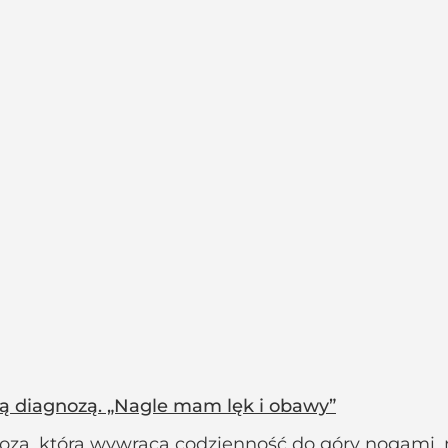
ą diagnozą. „Nagle mam lęk i obawy”
za, która wywraca codzienność do góry nogami, na