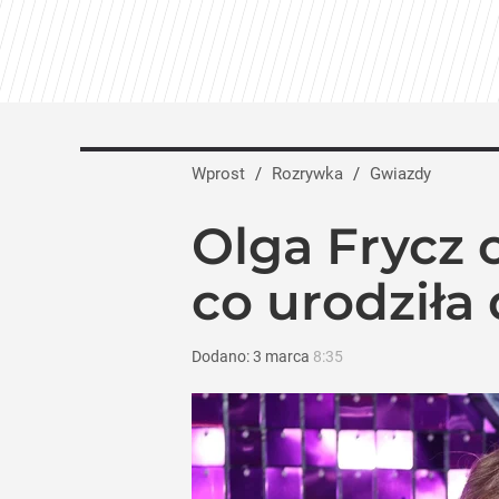
Wprost
/
Rozrywka
/
Gwiazdy
Olga Frycz 
co urodziła
Dodano:
3
marca
8:35