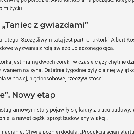
oim życiu.
 i „Taniec z gwiazdami”
lutego. Szczęśliwym tatą jest partner aktorki, Albert Ko
odowe wyzwania z rolą świeżo upieczonego ojca.
Aktorka jest mamą dwóch córek i w czasie ciąży chętnie d
waniem na syna. Ostatnie tygodnie były dla niej wyjątk
ia w nowej, pięcioosobowej rzeczywistości.
e”. Nowy etap
instagramowym story pojawiły się kadry z placu budowy.
nie, a nawet ciężki sprzęt budowlany w akcji.
 nagranie. Chwilę później dodała: „Produkcja ścian sta