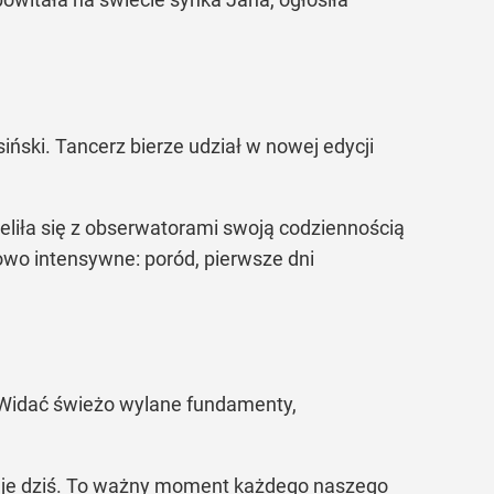
siński. Tancerz bierze udział w nowej edycji
zieliła się z obserwatorami swoją codziennością
owo intensywne: poród, pierwsze dni
 Widać świeżo wylane fundamenty,
rtuje dziś. To ważny moment każdego naszego