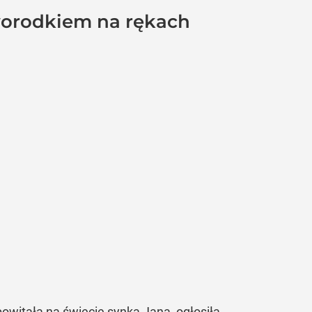
oworodkiem na rękach
powitała na świecie synka Jana, ogłosiła