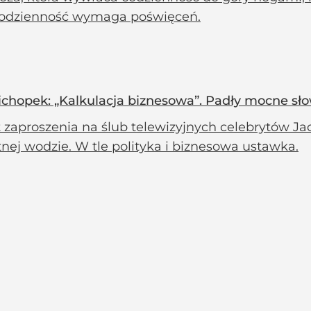
Codzienność wymaga poświęceń.
ichopek: „Kalkulacja biznesowa”. Padły mocne sł
 zaproszenia na ślub telewizyjnych celebrytów Ja
nej wodzie. W tle polityka i biznesowa ustawka.