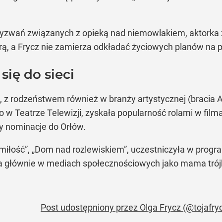
wyzwań związanych z opieką nad niemowlakiem, aktorka z
ą, a Frycz nie zamierza odkładać życiowych planów na p
się do sieci
 z rodzeństwem również w branży artystycznej (bracia An
o w Teatrze Telewizji, zyskała popularność rolami w filma
zy nominacje do Orłów.
k miłość”, „Dom nad rozlewiskiem”, uczestniczyła w progr
a głównie w mediach społecznościowych jako mama trójki
Post udostępniony przez Olga Frycz (@tojafry