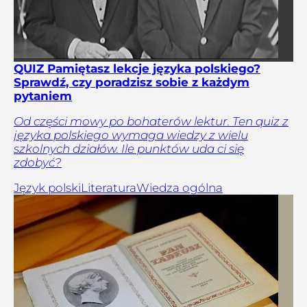
QUIZ Pamiętasz lekcje języka polskiego?
Sprawdź, czy poradzisz sobie z każdym
pytaniem
Od części mowy po bohaterów lektur. Ten quiz z
języka polskiego wymaga wiedzy z wielu
szkolnych działów. Ile punktów uda ci się
zdobyć?
Język polski
Literatura
Wiedza ogólna