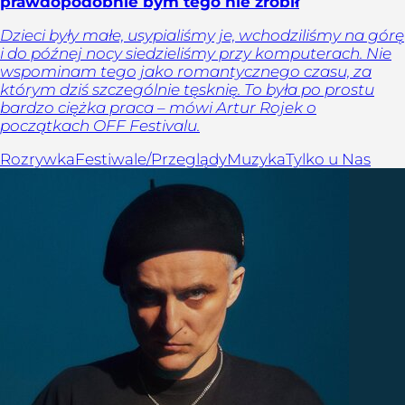
prawdopodobnie bym tego nie zrobił
Dzieci były małe, usypialiśmy je, wchodziliśmy na górę
i do późnej nocy siedzieliśmy przy komputerach. Nie
wspominam tego jako romantycznego czasu, za
którym dziś szczególnie tęsknię. To była po prostu
bardzo ciężka praca – mówi Artur Rojek o
początkach OFF Festivalu.
Rozrywka
Festiwale/Przeglądy
Muzyka
Tylko u Nas