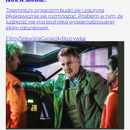
Tajemniczy organizm budzi się i zaczyna
błyskawicznie się rozmnażać. Problem w tym, że
ludzkość nie ma pod ręką wyspecjalizowanej
ekipy ratunkowej.
Filmy
Telewizja
Gwiazdy
Rozrywka