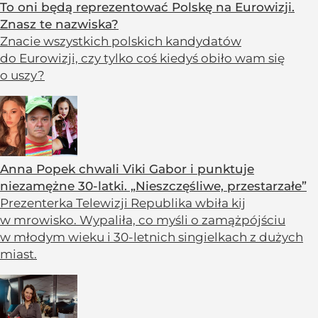
To oni będą reprezentować Polskę na Eurowizji.
Znasz te nazwiska?
Znacie wszystkich polskich kandydatów
do Eurowizji, czy tylko coś kiedyś obiło wam się
o uszy?
Anna Popek chwali Viki Gabor i punktuje
niezamężne 30-latki. „Nieszczęśliwe, przestarzałe”
Prezenterka Telewizji Republika wbiła kij
w mrowisko. Wypaliła, co myśli o zamążpójściu
w młodym wieku i 30-letnich singielkach z dużych
miast.