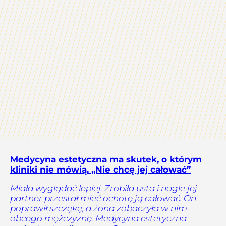
Medycyna estetyczna ma skutek, o którym
kliniki nie mówią. „Nie chcę jej całować”
Miała wyglądać lepiej. Zrobiła usta i nagle jej
partner przestał mieć ochotę ją całować. On
poprawił szczękę, a żona zobaczyła w nim
obcego mężczyznę. Medycyna estetyczna