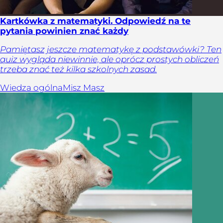
Kartkówka z matematyki. Odpowiedź na te
pytania powinien znać każdy
Pamiętasz jeszcze matematykę z podstawówki? Ten
quiz wygląda niewinnie, ale oprócz prostych obliczeń
trzeba znać też kilka szkolnych zasad.
Wiedza ogólna
Misz Masz