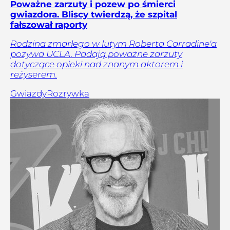
Poważne zarzuty i pozew po śmierci
gwiazdora. Bliscy twierdzą, że szpital
fałszował raporty
Rodzina zmarłego w lutym Roberta Carradine'a
pozywa UCLA. Padają poważne zarzuty
dotyczące opieki nad znanym aktorem i
reżyserem.
Gwiazdy
Rozrywka