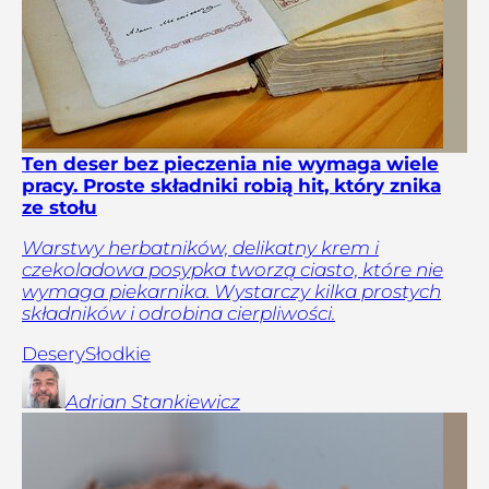
Ten deser bez pieczenia nie wymaga wiele
pracy. Proste składniki robią hit, który znika
ze stołu
Warstwy herbatników, delikatny krem i
czekoladowa posypka tworzą ciasto, które nie
wymaga piekarnika. Wystarczy kilka prostych
składników i odrobina cierpliwości.
Desery
Słodkie
Adrian
Stankiewicz