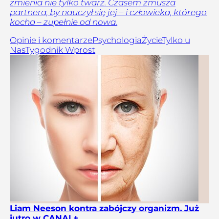
zmienia nie tylko twarz. Czasem zmusza
partnera, by nauczył się jej – i człowieka, którego
kocha – zupełnie od nowa.
Opinie i komentarze
Psychologia
Życie
Tylko u
Nas
Tygodnik Wprost
Liam Neeson kontra zabójczy organizm. Już
jutro w CANAL+