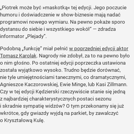
„Piotrek może być »maskotką« tej edycji. Jego poczucie
humoru i doświadczenie w show-biznesie mają nadać
programowi nowego wymiaru. Na pewno pokaże sporo
dystansu do siebie i wszystkiego wokół” — zdradza
informator „Plejady”.
Podobną „funkcję” miał pełnić
w poprzedniej edycji aktor
Tomasz Karolak
. Nagrody nie zdobył, za to na pewno było
o nim głośno. Po ostatniej edycji poprzeczka ustawiona
została wyjątkowo wysoko. Trudno będzie dorównać,
nie tyle umiejętnościami tanecznymi, co dramatycznymi,
Agnieszce Kaczorowskiej, Ewie Minge, lub Kasi Zillmann.
Czy w tej edycji Kędzierski rzeczywiście stanie się jedną
z najbardziej charakterystycznych postaci sezonu
i skradnie sympatię widzów? O tym przekonamy się już
wkrótce, gdy gwiazdy wyjdą na parkiet, by zawalczyć
o Kryształową Kulę.