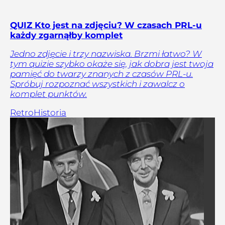
QUIZ Kto jest na zdjęciu? W czasach PRL-u
każdy zgarnąłby komplet
Jedno zdjęcie i trzy nazwiska. Brzmi łatwo? W
tym quizie szybko okaże się, jak dobra jest twoja
pamięć do twarzy znanych z czasów PRL-u.
Spróbuj rozpoznać wszystkich i zawalcz o
komplet punktów.
Retro
Historia