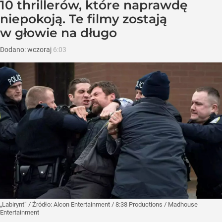
10 thrillerów, które naprawdę
niepokoją. Te filmy zostają
w głowie na długo
Dodano:
wczoraj
6:03
„Labirynt”
/ Źródło:
Alcon Entertainment / 8:38 Productions / Madhouse
Entertainment