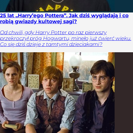
25 lat „Harry’ego Pottera”. Jak dziś wyglądają i co
robią gwiazdy kultowej sagi?
Od chwili, gdy Harry Potter po raz pierwszy
przekroczył próg Hogwartu, minęło już ćwierć wieku.
Co się dziś dzieje z tamtymi dzieciakami?