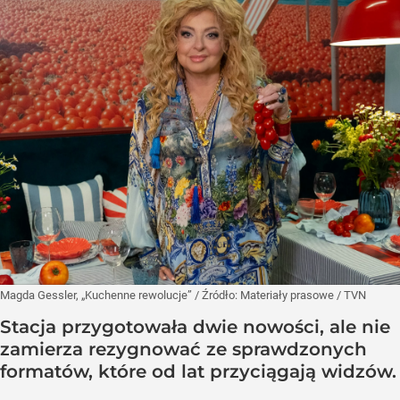
Magda Gessler, „Kuchenne rewolucje”
/ Źródło:
Materiały prasowe
/
TVN
Stacja przygotowała dwie nowości, ale nie
zamierza rezygnować ze sprawdzonych
formatów, które od lat przyciągają widzów.