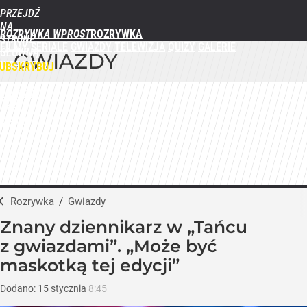
PRZEJDŹ
NA
ROZRYWKA WPROST
STRONĘ
FILMY
SERIALE
GWIAZDY
TELEWIZJA
QUIZY
GALERIE
GŁÓWNĄ
GWIAZDY
WPROST.PL
UBSKRYBUJ
ZALOGUJ
MENU
Rozrywka
/
Gwiazdy
Znany dziennikarz w „Tańcu
z gwiazdami”. „Może być
maskotką tej edycji”
Dodano:
15
stycznia
8:45