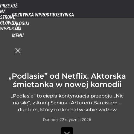
PRZEJDŹ
NA
ROZRYWKA WPROST
STRONĘ
GŁÓWNĄ
ZALOGUJ
WPROST.PL
MENU
„Podlasie” od Netflix. Aktorska
śmietanka w nowej komedii
„Podlasie” to ciepła kontynuacja przeboju „Nic
na siłę”, z Anną Seniuk i Arturem Barcisiem –
duetem, który rozkochał w sobie widzów.
Dodano:
22
stycznia
2026