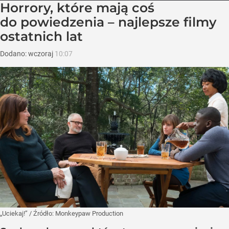
Horrory, które mają coś
do powiedzenia – najlepsze filmy
ostatnich lat
Dodano:
wczoraj
10:07
„Uciekaj!”
/ Źródło:
Monkeypaw Production