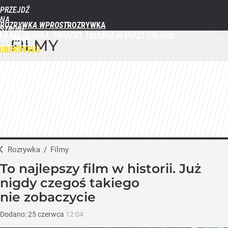
PRZEJDŹ
NA
ROZRYWKA WPROST
STRONĘ
FILMY
SERIALE
GWIAZDY
TELEWIZJA
QUIZY
GALERIE
GŁÓWNĄ
FILMY
WPROST.PL
UBSKRYBUJ
ZALOGUJ
MENU
Rozrywka
/
Filmy
To najlepszy film w historii. Już
nigdy czegoś takiego
nie zobaczycie
Dodano:
25
czerwca
12:04