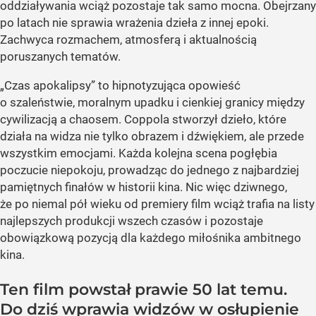
oddziaływania wciąż pozostaje tak samo mocna. Obejrzany
po latach nie sprawia wrażenia dzieła z innej epoki.
Zachwyca rozmachem, atmosferą i aktualnością
poruszanych tematów.
„Czas apokalipsy” to hipnotyzująca opowieść
o szaleństwie, moralnym upadku i cienkiej granicy między
cywilizacją a chaosem. Coppola stworzył dzieło, które
działa na widza nie tylko obrazem i dźwiękiem, ale przede
wszystkim emocjami. Każda kolejna scena pogłębia
poczucie niepokoju, prowadząc do jednego z najbardziej
pamiętnych finałów w historii kina. Nic więc dziwnego,
że po niemal pół wieku od premiery film wciąż trafia na listy
najlepszych produkcji wszech czasów i pozostaje
obowiązkową pozycją dla każdego miłośnika ambitnego
kina.
Ten film powstał prawie 50 lat temu.
Do dziś wprawia widzów w osłupienie