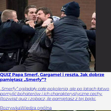
QUIZ Papa Smerf, Gargamel i reszta. Jak dobrze
pamiętasz „Smerfy”?
„Smerfy” oglądały całe pokolenia, ale po latach łatwo
pomylić bohaterów i ich charakterystyczne cechy.
Rozwiąż quiz i zobacz, ile pamiętasz z tej bajki.
Rozrywka
Wiedza ogólna