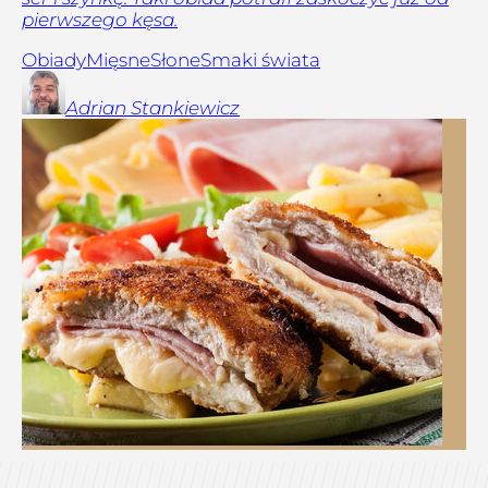
pierwszego kęsa.
Obiady
Mięsne
Słone
Smaki świata
Adrian
Stankiewicz