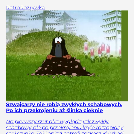
Retro
Rozrywka
Szwajcarzy nie robią zwykłych schabowych.
Po ich przekrojeniu aż ślinka cieknie
Na pierwszy rzut oka wygląda jak zwykły
schabowy, ale po przekrojeniu kryje roztopiony
ser i szynkę. Taki obiad potrafi zaskoczyć już od