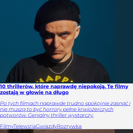
10 thrillerów, które naprawdę niepokoją. Te filmy
zostają w głowie na długo
Po tych filmach naprawdę trudno spokojnie zasnąć i
nie muszą to być horrory pełne krwiożerczych
potworów. Genialny thriller wystarczy.
Filmy
Telewizja
Gwiazdy
Rozrywka