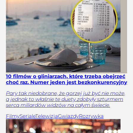
10 filmów o gliniarzach, które trzeba obejrzeć
choć raz. Numer jeden jest bezkonkurencyjny
Pary tak niedobrane, że gorzej już być nie może,
a jednak to właśnie te duety zdobyły szturmem
serca miliardów widzów na całym świecie.
Filmy
Seriale
Telewizja
Gwiazdy
Rozrywka