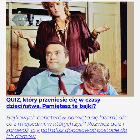
QUIZ, który przeniesie cię w czasy
dzieciństwa. Pamiętasz te bajki?
Bajkowych bohaterów pamięta się latami, ale
co z miejscami, w których żyli? Rozwiąż quiz i
sprawdź, czy potrafisz dopasować postacie do
ich domów.