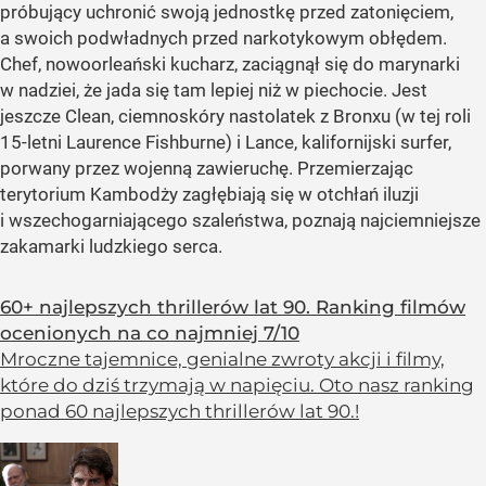
próbujący uchronić swoją jednostkę przed zatonięciem,
a swoich podwładnych przed narkotykowym obłędem.
Chef, nowoorleański kucharz, zaciągnął się do marynarki
w nadziei, że jada się tam lepiej niż w piechocie. Jest
jeszcze Clean, ciemnoskóry nastolatek z Bronxu (w tej roli
15-letni Laurence Fishburne) i Lance, kalifornijski surfer,
porwany przez wojenną zawieruchę. Przemierzając
terytorium Kambodży zagłębiają się w otchłań iluzji
i wszechogarniającego szaleństwa, poznają najciemniejsze
zakamarki ludzkiego serca.
60+ najlepszych thrillerów lat 90. Ranking filmów
ocenionych na co najmniej 7/10
Mroczne tajemnice, genialne zwroty akcji i filmy,
które do dziś trzymają w napięciu. Oto nasz ranking
ponad 60 najlepszych thrillerów lat 90.!