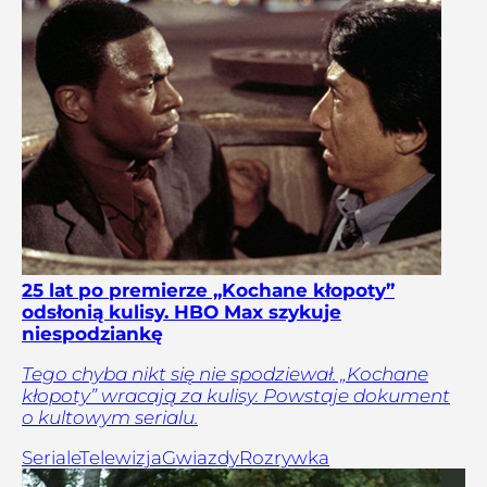
25 lat po premierze „Kochane kłopoty”
odsłonią kulisy. HBO Max szykuje
niespodziankę
Tego chyba nikt się nie spodziewał. „Kochane
kłopoty” wracają za kulisy. Powstaje dokument
o kultowym serialu.
Seriale
Telewizja
Gwiazdy
Rozrywka