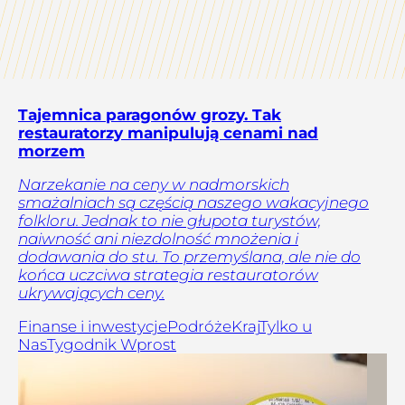
Tajemnica paragonów grozy. Tak
restauratorzy manipulują cenami nad
morzem
Narzekanie na ceny w nadmorskich
smażalniach są częścią naszego wakacyjnego
folkloru. Jednak to nie głupota turystów,
naiwność ani niezdolność mnożenia i
dodawania do stu. To przemyślana, ale nie do
końca uczciwa strategia restauratorów
ukrywających ceny.
Finanse i inwestycje
Podróże
Kraj
Tylko u
Nas
Tygodnik Wprost