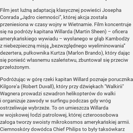
Film jest luźną adaptacją klasycznej powieści Josepha
Conrada „Jądro ciemności”, której akcja została
przeniesiona w czasy wojny w Wietnamie. Film koncentruje
się na podróży kapitana Willarda (Martin Sheen) – oficera
amerykańskiego wywiadu – wysłanego w głąb Kambodży
z niebezpieczną misją „bezwzględnego wyeliminowania”
dezertera, pułkownika Kurtza (Marlon Brando), który dając
się ponieść własnemu szaleństwu, zbuntował się przeciw
przełożonym.
Podróżując w górę rzeki kapitan Willard poznaje porucznika
Kilgore'a (Robert Duvall), który przy dźwiękach "Walkirii"
Wagnera prowadzi szwadron helikopterów do walki
i organizuje zawody w surfingu podczas gdy wróg
ostrzeliwuje wybrzeże. To on umieszcza Willarda
w wojskowej łodzi patrolowej, której czteroosobowa
załoga tworzy swoisty mikrokosmos amerykańskiej armii.
Ciemnoskóry dowódca Chief Philips to były taksówkarz