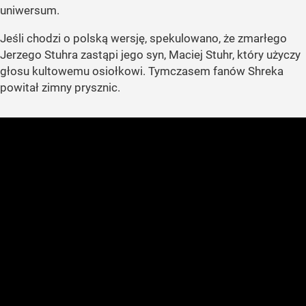
uniwersum.
Jeśli chodzi o polską wersję, spekulowano, że zmarłego
Jerzego Stuhra zastąpi jego syn, Maciej Stuhr, który użyczy
głosu kultowemu osiołkowi. Tymczasem fanów Shreka
powitał zimny prysznic.