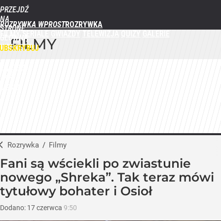
PRZEJDŹ
NA
ROZRYWKA WPROST
STRONĘ
FILMY
SERIALE
GWIAZDY
TELEWIZJA
QUIZY
GALERIE
GŁÓWNĄ
FILMY
WPROST.PL
UBSKRYBUJ
ZALOGUJ
MENU
Rozrywka
/
Filmy
Fani są wściekli po zwiastunie
nowego „Shreka”. Tak teraz mówi
tytułowy bohater i Osioł
Dodano:
17
czerwca
9:50