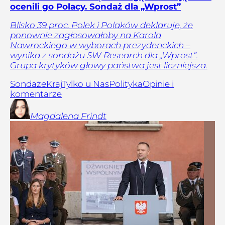
ocenili go Polacy. Sondaż dla „Wprost”
Blisko 39 proc. Polek i Polaków deklaruje, że
ponownie zagłosowałoby na Karola
Nawrockiego w wyborach prezydenckich –
wynika z sondażu SW Research dla „Wprost”.
Grupa krytyków głowy państwa jest liczniejsza.
Sondaże
Kraj
Tylko u Nas
Polityka
Opinie i
komentarze
Magdalena
Frindt