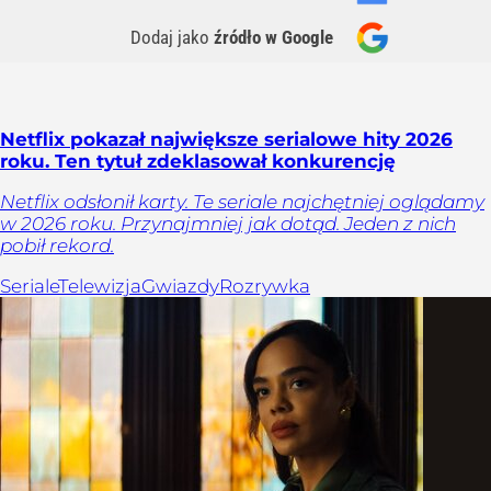
Dodaj jako
źródło w Google
Netflix pokazał największe serialowe hity 2026
roku. Ten tytuł zdeklasował konkurencję
Netflix odsłonił karty. Te seriale najchętniej oglądamy
w 2026 roku. Przynajmniej jak dotąd. Jeden z nich
pobił rekord.
Seriale
Telewizja
Gwiazdy
Rozrywka