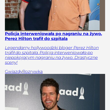
Policja interweniowała po nagraniu na żywo.
Perez Hilton trafił do szpitala
Legendarny hollywoodzki bloger Perez Hilton
trafił do szpitala. Policja interweniowała po
niepokojącym nagraniu na żywo. Drastyczne
sceny!
Gwiazdy
Rozrywka