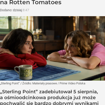
na Rotten Tomatoes
Dodano:
dzisiaj
8:47
„Sterling Point”
/ Źródło:
Materiały prasowe
/
Prime Video Polska
„Sterling Point” zadebiutował 5 sierpnia,
a ośmioodcinkowa produkcja już może
pochwalić się bardzo dobrymi wynikami