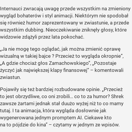
Internauci zwracają uwagę przede wszystkim na zmieniony
wygląd bohaterów i styl animacji. Niektórym nie spodobał
się również humor zaprezentowany w zwiastunie, a przede
wszystkim dubbing. Nieoczekiwanie zniknęły głosy, które
widzowie zdążyli przez lata pokochać.
„Ja nie mogę tego oglądać, jak można zmienić oprawę
wizualną w takiej bajce ? Przecież to wygląda okropnie”,
„A gdzie chociaż głos Zamachowskiego”, „Pozostaje
życzyć jak największej klapy finansowej” – komentowali
zwiastun.
Pojawiły się też bardziej rozbudowane opinie. „Przecież
to jest obrzydliwe, co oni zrobili… co to za humor? Shrek
zawsze żartami jednak stał duużo wyżej niż to co mamy
tutaj. I ta animacja, która wygląda dosłownie jak
wygenerowana jednym promptem AI. Ciekawe kto
na to pójdzie do kina” – czytamy w jednym ze wpisów.