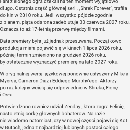
Fani zielonego ogra czekali na ten moment wyjątkowo
długo. Ostatnia część głównej serii, „Shrek Forever”, trafiła
do kin w 2010 roku. Jeśli wszystko pójdzie zgodnie
z planem, piąta odsłona zadebiutuje 30 czerwca 2027 roku.
Oznacza to aż 17-letnią przerwę między filmami.
Data premiery była już jednak przesuwana. Początkowo
produkcja miała pojawić się w kinach 1 lipca 2026 roku,
później termin zmieniono na grudzień 2026 roku,
by ostatecznie wyznaczyć premierę na lato 2027 roku.
W oryginalnej wersji językowej ponownie usłyszymy Mike'a
Myersa, Cameron Diaz i Eddiego Murphy'ego. Aktorzy
po raz kolejny wcielą się odpowiednio w Shreka, Fionę
i Osła.
Potwierdzono również udział Zendayi, która zagra Felicię,
nastoletnią córkę głównych bohaterów. Na razie
nie wiadomo natomiast, czy w nowej części pojawi się Kot
w Butach, jedna z najbardziej lubianych postaci całego