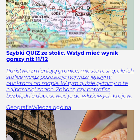
Szybki QUIZ ze stolic. Wstyd mieć wynik
gorszy niż 11/12
Państwa zmieniają granice, miasta rosną, ale ich
stolice wciąż pozostają najważniejszymi
punktami na mapie. W tym quizie pytamy o te
najbardziej znane. Zobacz, czy potrafisz
bezbłędnie dopasować je do właściwych krajów.
Geografia
Wiedza ogólna