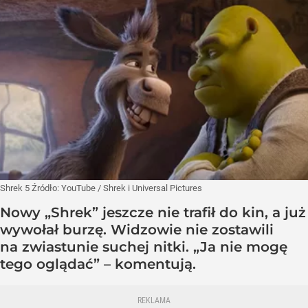
Shrek 5
Źródło:
YouTube
/
Shrek i Universal Pictures
Nowy „Shrek” jeszcze nie trafił do kin, a już
wywołał burzę. Widzowie nie zostawili
na zwiastunie suchej nitki. „Ja nie mogę
tego oglądać” – komentują.