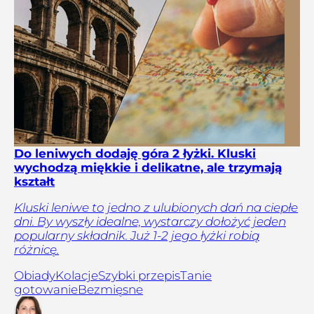
Do leniwych dodaję góra 2 łyżki. Kluski
wychodzą miękkie i delikatne, ale trzymają
kształt
Kluski leniwe to jedno z ulubionych dań na ciepłe
dni. By wyszły idealne, wystarczy dołożyć jeden
popularny składnik. Już 1-2 jego łyżki robią
różnicę.
Obiady
Kolacje
Szybki przepis
Tanie
gotowanie
Bezmięsne