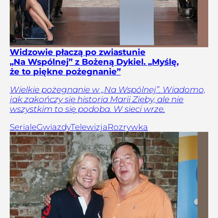
Widzowie płaczą po zwiastunie
„Na Wspólnej” z Bożeną Dykiel. „Myślę,
że to piękne pożegnanie”
Wielkie pożegnanie w „Na Wspólnej”. Wiadomo,
jak zakończy się historia Marii Zięby, ale nie
wszystkim to się podoba. W sieci wrze.
Seriale
Gwiazdy
Telewizja
Rozrywka