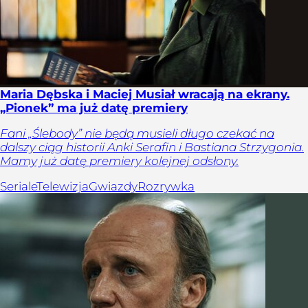
Maria Dębska i Maciej Musiał wracają na ekrany.
„Pionek” ma już datę premiery
Fani „Ślebody” nie będą musieli długo czekać na
dalszy ciąg historii Anki Serafin i Bastiana Strzygonia.
Mamy już datę premiery kolejnej odsłony.
Seriale
Telewizja
Gwiazdy
Rozrywka