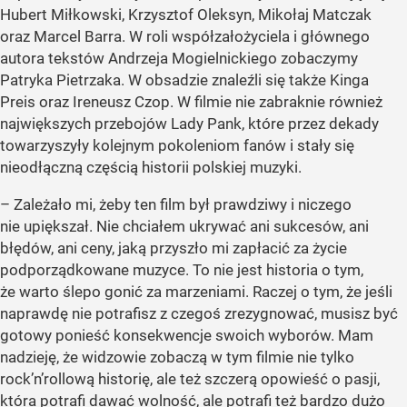
Hubert Miłkowski, Krzysztof Oleksyn, Mikołaj Matczak
oraz Marcel Barra. W roli współzałożyciela i głównego
autora tekstów Andrzeja Mogielnickiego zobaczymy
Patryka Pietrzaka. W obsadzie znaleźli się także Kinga
Preis oraz Ireneusz Czop. W filmie nie zabraknie również
największych przebojów Lady Pank, które przez dekady
towarzyszyły kolejnym pokoleniom fanów i stały się
nieodłączną częścią historii polskiej muzyki.
– Zależało mi, żeby ten film był prawdziwy i niczego
nie upiększał. Nie chciałem ukrywać ani sukcesów, ani
błędów, ani ceny, jaką przyszło mi zapłacić za życie
podporządkowane muzyce. To nie jest historia o tym,
że warto ślepo gonić za marzeniami. Raczej o tym, że jeśli
naprawdę nie potrafisz z czegoś zrezygnować, musisz być
gotowy ponieść konsekwencje swoich wyborów. Mam
nadzieję, że widzowie zobaczą w tym filmie nie tylko
rock’n’rollową historię, ale też szczerą opowieść o pasji,
która potrafi dawać wolność, ale potrafi też bardzo dużo