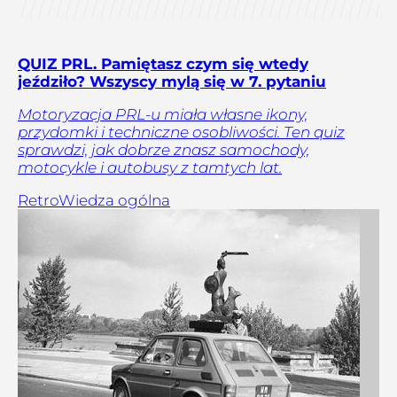
QUIZ PRL. Pamiętasz czym się wtedy
jeździło? Wszyscy mylą się w 7. pytaniu
Motoryzacja PRL-u miała własne ikony,
przydomki i techniczne osobliwości. Ten quiz
sprawdzi, jak dobrze znasz samochody,
motocykle i autobusy z tamtych lat.
Retro
Wiedza ogólna