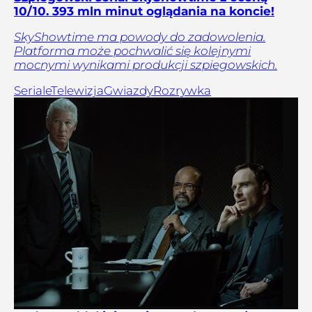
10/10. 393 mln minut oglądania na koncie!
SkyShowtime ma powody do zadowolenia.
Platforma może pochwalić się kolejnymi
mocnymi wynikami produkcji szpiegowskich.
Seriale
Telewizja
Gwiazdy
Rozrywka