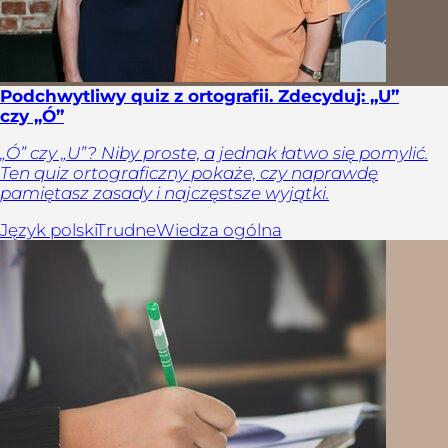
Podchwytliwy quiz z ortografii. Zdecyduj: „U”
czy „Ó”
„Ó” czy „U”? Niby proste, a jednak łatwo się pomylić.
Ten quiz ortograficzny pokaże, czy naprawdę
pamiętasz zasady i najczęstsze wyjątki.
Język polski
Trudne
Wiedza ogólna