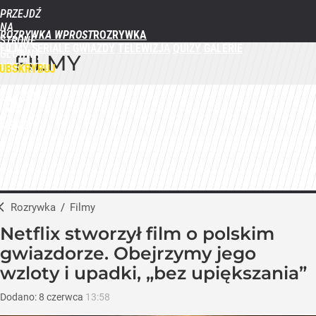
PRZEJDŹ
NA
ROZRYWKA WPROST
STRONĘ
FILMY
SERIALE
GWIAZDY
TELEWIZJA
QUIZY
GALERIE
GŁÓWNĄ
FILMY
WPROST.PL
UBSKRYBUJ
ZALOGUJ
MENU
Rozrywka
/
Filmy
Netflix stworzył film o polskim
gwiazdorze. Obejrzymy jego
wzloty i upadki, „bez upiększania”
Dodano:
8
czerwca
13:58