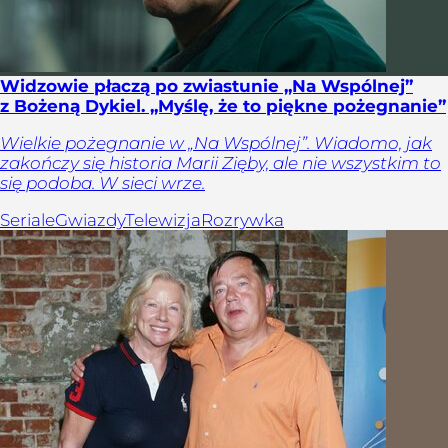
Widzowie płaczą po zwiastunie „Na Wspólnej”
z Bożeną Dykiel. „Myślę, że to piękne pożegnanie”
Wielkie pożegnanie w „Na Wspólnej”. Wiadomo, jak
zakończy się historia Marii Zięby, ale nie wszystkim to
się podoba. W sieci wrze.
Seriale
Gwiazdy
Telewizja
Rozrywka