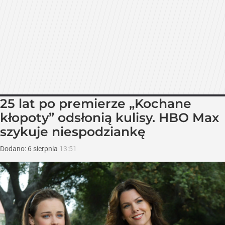
25 lat po premierze „Kochane
kłopoty” odsłonią kulisy. HBO Max
szykuje niespodziankę
Dodano:
6
sierpnia
13:51