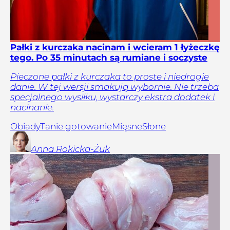
Pałki z kurczaka nacinam i wcieram 1 łyżeczkę
tego. Po 35 minutach są rumiane i soczyste
Pieczone pałki z kurczaka to proste i niedrogie
danie. W tej wersji smakują wybornie. Nie trzeba
specjalnego wysiłku, wystarczy ekstra dodatek i
nacinanie.
Obiady
Tanie gotowanie
Mięsne
Słone
Anna
Rokicka-Żuk