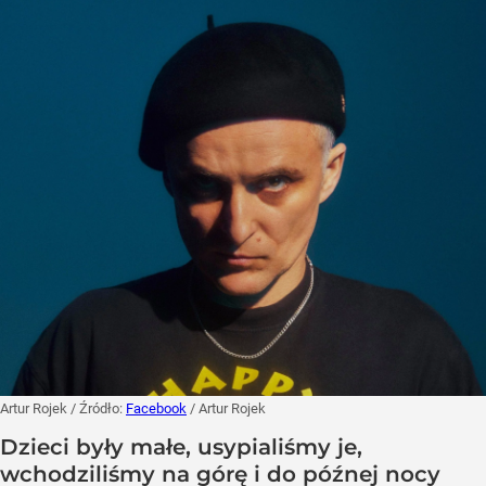
Artur Rojek
/ Źródło:
Facebook
/
Artur Rojek
Dzieci były małe, usypialiśmy je,
wchodziliśmy na górę i do późnej nocy