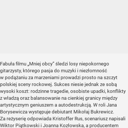
Fabuła filmu „Mniej obcy” śledzi losy niepokornego
gitarzysty, którego pasja do muzyki i niezłomność
w podążaniu za marzeniami prowadzi prosto na szczyt
polskiej sceny rockowej. Sukces niesie jednak ze sobą
wysoki koszt: rodzinne tragedie, osobiste upadki, konflikty
z władzą oraz balansowanie na cienkiej granicy między
artystycznym geniuszem a autodestrukcją. W roli Jana
Borysewicza występuje debiutant Mikołaj Bukrewicz.
Za reżyserię odpowiada Kristoffer Rus, scenariusz napisali
Wiktor Piątkowski i Joanna Kozłowska, a producentem