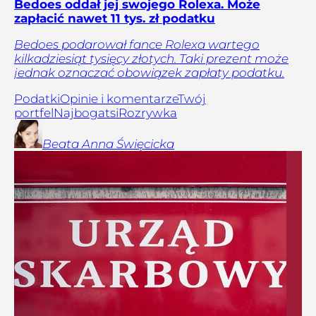
Bedoes oddał jej swojego Rolexa. Może
zapłacić nawet 11 tys. zł podatku
Bedoes podarował fance Rolexa wartego
kilkadziesiąt tysięcy złotych. Taki prezent może
jednak oznaczać obowiązek zapłaty podatku.
Podatki
Opinie i komentarze
Twój
portfel
Najbogatsi
Rozrywka
Beata Anna
Święcicka