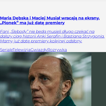
Maria Dębska i Maciej Musiał wracają na ekrany.
„Pionek” ma już datę premiery
Fani „Ślebody” nie będą musieli długo czekać na
dalszy ciąg historii Anki Serafin i Bastiana Strzygonia.
Mamy już datę premiery kolejnej odsłony.
Seriale
Telewizja
Gwiazdy
Rozrywka