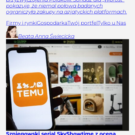
pokazuje, że niemal połowa badanych
ograniczyła zakupy na azjatyckich platformach.
Firmy i rynki
Gospodarka
Twój portfel
Tylko u Nas
Beata Anna
Święcicka
Szpiegowski serial SkyShowtime z oceną