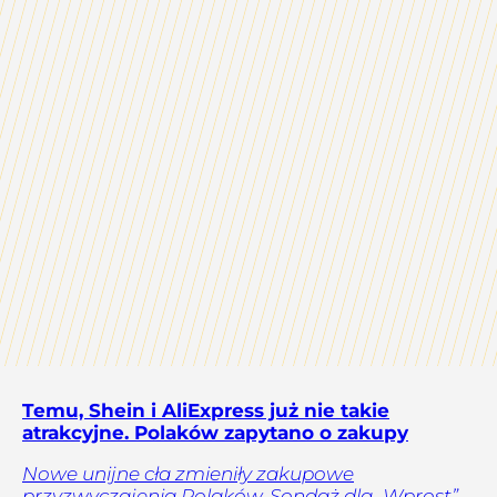
Temu, Shein i AliExpress już nie takie
atrakcyjne. Polaków zapytano o zakupy
Nowe unijne cła zmieniły zakupowe
przyzwyczajenia Polaków. Sondaż dla „Wprost”