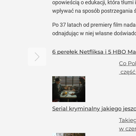
opowieścią o edukacji, która tłumi
wpływać na sposób postrzegania ś
Po 37 latach od premiery film nada
odnajdując w niej własne doświadc
6 perełek Netfliksa i 5 HBO 
Co Po
część
Serial kryminalny jakiego jesz
Takieg
w cze