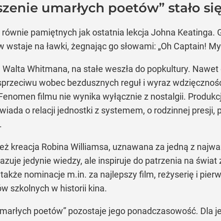
zenie umarłych poetów” stało się
łów równie pamiętnych jak ostatnia lekcja Johna Keatinga
ów wstaje na ławki, żegnając go słowami: „Oh Captain! My
Walta Whitmana, na stałe weszła do popkultury. Nawet os
sprzeciwu wobec bezdusznych reguł i wyraz wdzięczności
enomen filmu nie wynika wyłącznie z nostalgii. Produkc
wiada o relacji jednostki z systemem, o rodzinnej presji
.
eż kreacja Robina Williamsa, uznawana za jedną z najważ
kazuje jedynie wiedzy, ale inspiruje do patrzenia na świa
 także nominacje m.in. za najlepszy film, reżyserię i pi
 szkolnych w historii kina.
marłych poetów” pozostaje jego ponadczasowość. Dla jedn