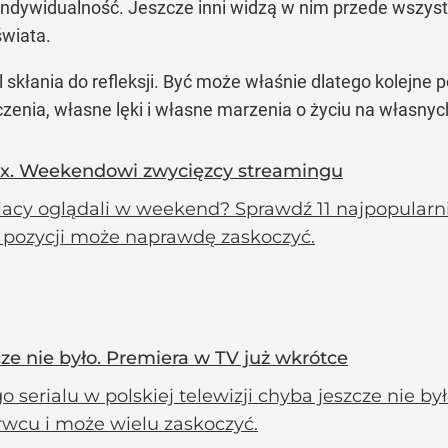
 indywidualność. Jeszcze inni widzą w nim przede wszyst
wiata.
l skłania do refleksji. Być może właśnie dlatego kolejn
zenia, własne lęki i własne marzenia o życiu na własny
Max. Weekendowi zwycięzcy streamingu
lacy oglądali w weekend? Sprawdź 11 najpopularni
 pozycji może naprawdę zaskoczyć.
cze nie było. Premiera w TV już wkrótce
o serialu w polskiej telewizji chyba jeszcze nie b
rwcu i może wielu zaskoczyć.