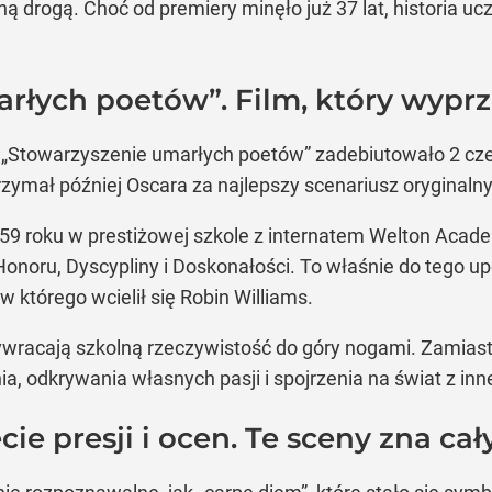
ą drogą. Choć od premiery minęło już 37 lat, historia u
rłych poetów”. Film, który wyprz
 „Stowarzyszenie umarłych poetów” zadebiutowało 2 cz
zymał później Oscara za najlepszy scenariusz oryginalny
959 roku w prestiżowej szkole z internatem Welton Acad
Honoru, Dyscypliny i Doskonałości. To właśnie do tego 
w którego wcielił się Robin Williams.
racają szkolną rzeczywistość do góry nogami. Zamiast
, odkrywania własnych pasji i spojrzenia na świat z inn
ie presji i ocen. Te sceny zna cał