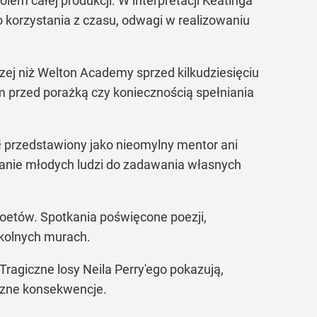
lem całej produkcji. W interpretacji Keatinga
korzystania z czasu, odwagi w realizowaniu
zej niż Welton Academy sprzed kilkudziesięciu
iem przed porażką czy koniecznością spełniania
ł przedstawiony jako nieomylny mentor ani
wanie młodych ludzi do zadawania własnych
oetów. Spotkania poświęcone poezji,
zkolnych murach.
ragiczne losy Neila Perry'ego pokazują,
czne konsekwencje.