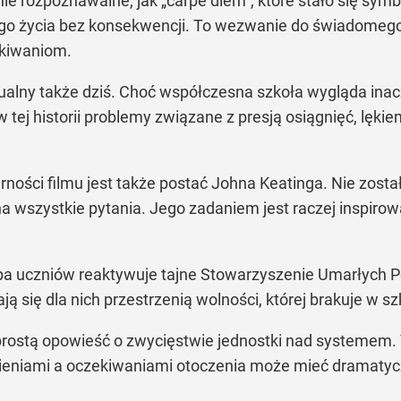
e rozpoznawalne, jak „carpe diem”, które stało się symbo
ego życia bez konsekwencji. To wezwanie do świadomego 
ekiwaniom.
tualny także dziś. Choć współczesna szkoła wygląda inac
w tej historii problemy związane z presją osiągnięć, lęk
ości filmu jest także postać Johna Keatinga. Nie zosta
a wszystkie pytania. Jego zadaniem jest raczej inspiro
a uczniów reaktywuje tajne Stowarzyszenie Umarłych P
 się dla nich przestrzenią wolności, której brakuje w s
prostą opowieść o zwycięstwie jednostki nad systemem. T
nieniami a oczekiwaniami otoczenia może mieć dramaty