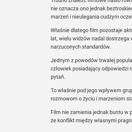
Trudno znaleźć filmowe hasło równi
nie oznacza ono jednak beztroski
marzeń i nieulegania cudzym ocz
Właśnie dlatego film pozostaje ak
lat, wielu widzów nadal dostrzega 
narzuconych standardów.
Jednym z powodów trwałej popularn
człowiek posiadający odpowiedzi n
pytań.
To właśnie pod jego wpływem grup
rozmowom o życiu i marzeniom stają
Film nie zamienia jednak buntu w 
że konflikt między własnymi prag