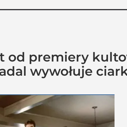
at od premiery kult
nadal wywołuje ciark