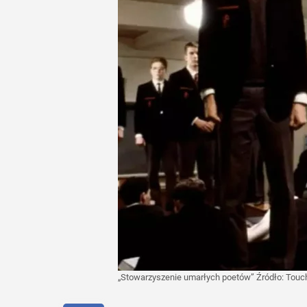
„Stowarzyszenie umarłych poetów”
Źródło:
Touch