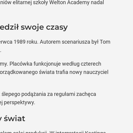
czniów elitarnej szkoły Welton Academy nadal
edził swoje czasy
erwca 1989 roku. Autorem scenariusza był Tom
.
emy. Placówka funkcjonuje według czterech
uporządkowanego świata trafia nowy nauczyciel
 ślepego podążania za regułami zachęca
ej perspektywy.
y świat