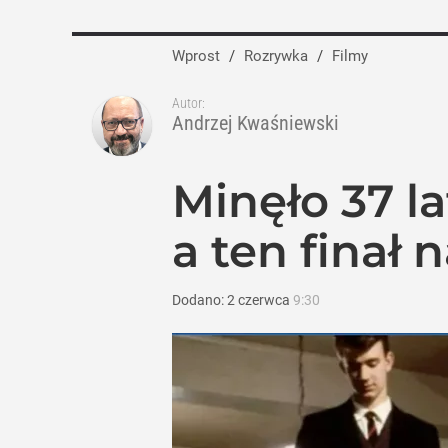
Wprost
/
Rozrywka
/
Filmy
Autor:
Andrzej Kwaśniewski
Minęło 37 l
a ten finał 
Dodano:
2
czerwca
9:30