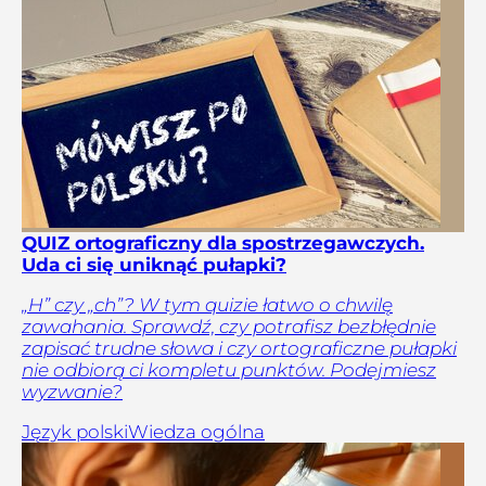
QUIZ ortograficzny dla spostrzegawczych.
Uda ci się uniknąć pułapki?
„H” czy „ch”? W tym quizie łatwo o chwilę
zawahania. Sprawdź, czy potrafisz bezbłędnie
zapisać trudne słowa i czy ortograficzne pułapki
nie odbiorą ci kompletu punktów. Podejmiesz
wyzwanie?
Język polski
Wiedza ogólna