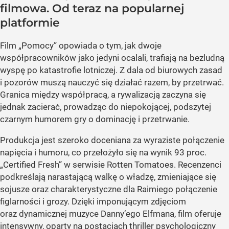
filmowa. Od teraz na popularnej
platformie
Film „Pomocy” opowiada o tym, jak dwoje
współpracowników jako jedyni ocalali, trafiają na bezludną
wyspę po katastrofie lotniczej. Z dala od biurowych zasad
i pozorów muszą nauczyć się działać razem, by przetrwać.
Granica między współpracą, a rywalizacją zaczyna się
jednak zacierać, prowadząc do niepokojącej, podszytej
czarnym humorem gry o dominację i przetrwanie.
Produkcja jest szeroko doceniana za wyraziste połączenie
napięcia i humoru, co przełożyło się na wynik 93 proc.
„Certified Fresh” w serwisie Rotten Tomatoes. Recenzenci
podkreślają narastającą walkę o władzę, zmieniające się
sojusze oraz charakterystyczne dla Raimiego połączenie
figlarności i grozy. Dzięki imponującym zdjęciom
oraz dynamicznej muzyce Danny’ego Elfmana, film oferuje
intensywny, oparty na postaciach thriller psychologiczny