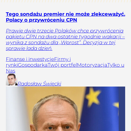
Tego sondażu premier nie może zlekceważyć.
Polacy o przywróceniu CPN
Prawie dwie trzecie Polaków chce przywrócenia
pakietu CPN na dwa ostatnie tygodnie wakacji –
wynika z sondażu dla „Wprost”. Decyzja w tej
sprawie lada dzień.
Finanse i inwestycje
Firmy i
rynki
Gospodarka
Twój portfel
Motoryzacja
Tylko u
Nas
Radosław
Święcki