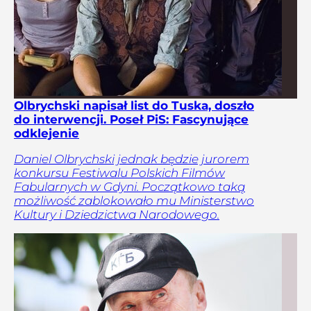
Olbrychski napisał list do Tuska, doszło
do interwencji. Poseł PiS: Fascynujące
odklejenie
Daniel Olbrychski jednak będzie jurorem
konkursu Festiwalu Polskich Filmów
Fabularnych w Gdyni. Początkowo taką
możliwość zablokowało mu Ministerstwo
Kultury i Dziedzictwa Narodowego.