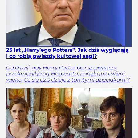
25 lat „Harry’ego Pottera”. Jak dziś wyglądają
i co robią gwiazdy kultowej sagi?
Od chwili, gdy Harry Potter po raz pierwszy
przekroczył próg Hogwartu, minęło już ćwierć
wieku. Co się dziś dzieje z tamtymi dzieciakami?