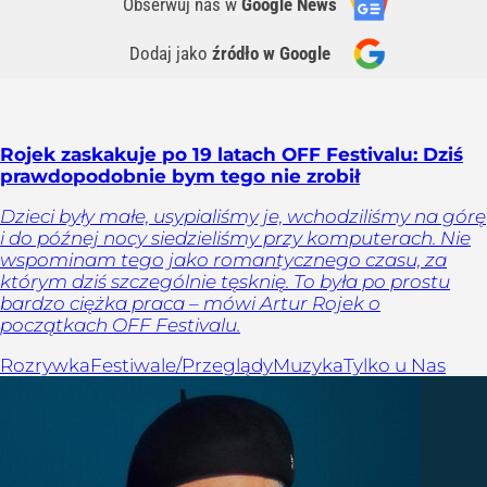
Obserwuj nas
w
Google News
Dodaj jako
źródło w Google
Rojek zaskakuje po 19 latach OFF Festivalu: Dziś
prawdopodobnie bym tego nie zrobił
Dzieci były małe, usypialiśmy je, wchodziliśmy na górę
i do późnej nocy siedzieliśmy przy komputerach. Nie
wspominam tego jako romantycznego czasu, za
którym dziś szczególnie tęsknię. To była po prostu
bardzo ciężka praca – mówi Artur Rojek o
początkach OFF Festivalu.
Rozrywka
Festiwale/Przeglądy
Muzyka
Tylko u Nas