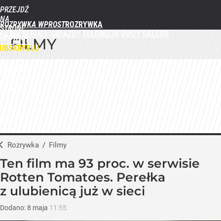
PRZEJDŹ
NA
ROZRYWKA WPROST
STRONĘ
FILMY
SERIALE
GWIAZDY
TELEWIZJA
QUIZY
GALERIE
GŁÓWNĄ
FILMY
WPROST.PL
UBSKRYBUJ
ZALOGUJ
MENU
Rozrywka
/
Filmy
Ten film ma 93 proc. w serwisie
Rotten Tomatoes. Perełka
z ulubienicą już w sieci
Dodano:
8
maja
11:55