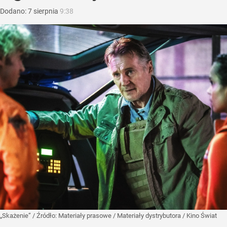
Dodano:
7
sierpnia
9:38
„Skażenie”
/ Źródło:
Materiały prasowe
/
Materiały dystrybutora / Kino Świat