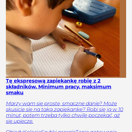
Tę ekspresową zapiekankę robię z 2
składników. Minimum pracy, maksimum
smaku
Marzy wam się proste, smaczne danie? Może
skusicie się na taką zapiekankę? Robi się ją w 10
minut, potem trzeba tylko chwilę poczekać, aż
się upiecze.
Obiady
Kolacje
Szybki przepis
Tanie gotowanie