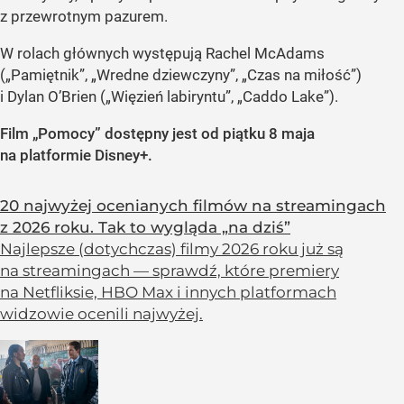
z przewrotnym pazurem.
W rolach głównych występują Rachel McAdams
(„Pamiętnik”, „Wredne dziewczyny”, „Czas na miłość”)
i Dylan O’Brien („Więzień labiryntu”, „Caddo Lake”).
Film „Pomocy” dostępny jest od piątku 8 maja
na platformie Disney+.
20 najwyżej ocenianych filmów na streamingach
z 2026 roku. Tak to wygląda „na dziś”
Najlepsze (dotychczas) filmy 2026 roku już są
na streamingach — sprawdź, które premiery
na Netfliksie, HBO Max i innych platformach
widzowie ocenili najwyżej.