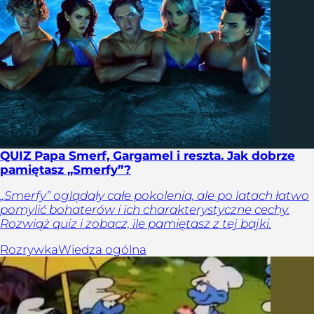
QUIZ Papa Smerf, Gargamel i reszta. Jak dobrze
pamiętasz „Smerfy”?
„Smerfy” oglądały całe pokolenia, ale po latach łatwo
pomylić bohaterów i ich charakterystyczne cechy.
Rozwiąż quiz i zobacz, ile pamiętasz z tej bajki.
Rozrywka
Wiedza ogólna