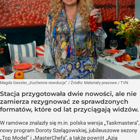
Magda Gessler, „Kuchenne rewolucje”
/ Źródło:
Materiały prasowe
/
TVN
Stacja przygotowała dwie nowości, ale nie
zamierza rezygnować ze sprawdzonych
formatów, które od lat przyciągają widzów.
W ramówce znalazły się m.in. polska wersja „Taskmastera”,
nowy program Doroty Szelągowskiej, jubileuszowe sezony
„Top Model” i „MasterChefa”, a także powrót „Azja