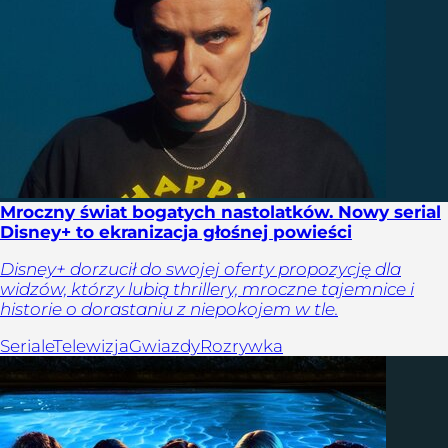
Mroczny świat bogatych nastolatków. Nowy serial
Disney+ to ekranizacja głośnej powieści
Disney+ dorzucił do swojej oferty propozycję dla
widzów, którzy lubią thrillery, mroczne tajemnice i
historie o dorastaniu z niepokojem w tle.
Seriale
Telewizja
Gwiazdy
Rozrywka