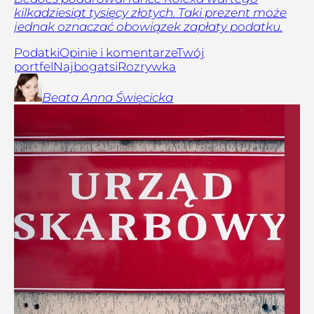
kilkadziesiąt tysięcy złotych. Taki prezent może
jednak oznaczać obowiązek zapłaty podatku.
Podatki
Opinie i komentarze
Twój
portfel
Najbogatsi
Rozrywka
Beata Anna
Święcicka