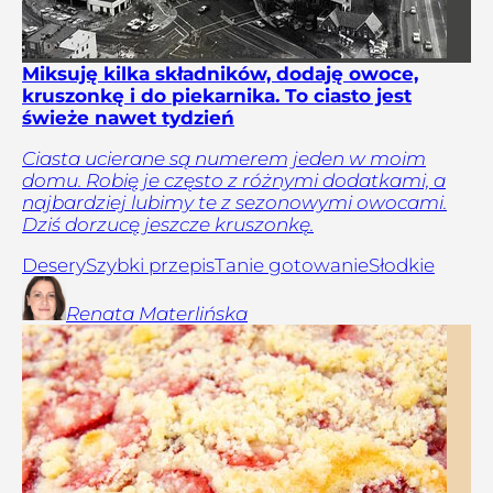
Miksuję kilka składników, dodaję owoce,
kruszonkę i do piekarnika. To ciasto jest
świeże nawet tydzień
Ciasta ucierane są numerem jeden w moim
domu. Robię je często z różnymi dodatkami, a
najbardziej lubimy te z sezonowymi owocami.
Dziś dorzucę jeszcze kruszonkę.
Desery
Szybki przepis
Tanie gotowanie
Słodkie
Renata
Materlińska