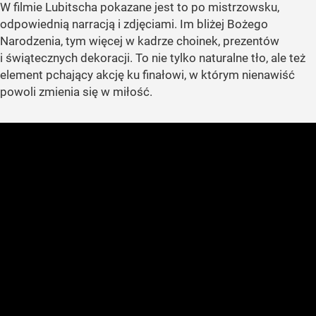
W filmie Lubitscha pokazane jest to po mistrzowsku,
odpowiednią narracją i zdjęciami. Im bliżej Bożego
Narodzenia, tym więcej w kadrze choinek, prezentów
i świątecznych dekoracji. To nie tylko naturalne tło, ale też
element pchający akcję ku finałowi, w którym nienawiść
powoli zmienia się w miłość.