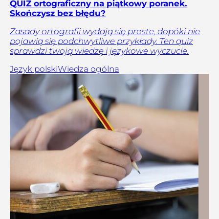
QUIZ ortograficzny na piątkowy poranek.
Skończysz bez błędu?
Zasady ortografii wydają się proste, dopóki nie
pojawią się podchwytliwe przykłady. Ten quiz
sprawdzi twoją wiedzę i językowe wyczucie.
Język polski
Wiedza ogólna