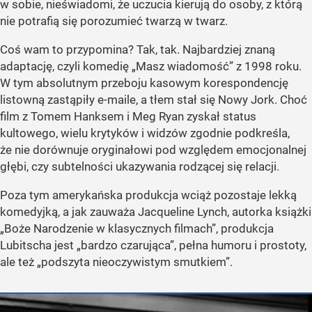
w sobie, nieświadomi, że uczucia kierują do osoby, z którą
nie potrafią się porozumieć twarzą w twarz.
Coś wam to przypomina? Tak, tak. Najbardziej znaną
adaptację, czyli komedię „Masz wiadomość” z 1998 roku.
W tym absolutnym przeboju kasowym korespondencję
listowną zastąpiły e-maile, a tłem stał się Nowy Jork. Choć
film z Tomem Hanksem i Meg Ryan zyskał status
kultowego, wielu krytyków i widzów zgodnie podkreśla,
że nie dorównuje oryginałowi pod względem emocjonalnej
głębi, czy subtelności ukazywania rodzącej się relacji.
Poza tym amerykańska produkcja wciąż pozostaje lekką
komedyjką, a jak zauważa Jacqueline Lynch, autorka książki
„Boże Narodzenie w klasycznych filmach”, produkcja
Lubitscha jest „bardzo czarująca”, pełna humoru i prostoty,
ale też „podszyta nieoczywistym smutkiem”.