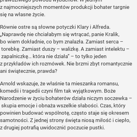
z najmocniejszych momentów produkcji bohater targnie
się na własne życie.
Równie ostre są słowne potyczki Klary i Alfreda.
„Naprawdę nie chciałabym się wtrącać, panie Kralik,
bo wiem dokładnie, co bym znalazła. Zamiast serca –
torebkę. Zamiast duszy – walizkę. A zamiast intelektu –
zapalniczkę… która nie działa” – to tylko jeden
z przykładów ich rozmówek. Nie brzmi zbyt romantycznie
ani świątecznie, prawda?
Arnold wskazuje, że właśnie ta mieszanka romansu,
komedii i tragedii czyni film tak wyjątkowym. Boże
Narodzenie w życiu bohaterów działa niczym soczewka –
skupia emocje i obnaża wszelkie słabości. Czas, który
powinien budować wspólnotę, często staje się okresem
samotności. Z jednej strony święta niosą miłość i ciepło,
z drugiej potrafią uwidocznić poczucie pustki.