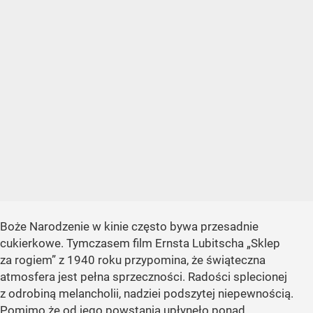
Boże Narodzenie w kinie często bywa przesadnie
cukierkowe. Tymczasem film Ernsta Lubitscha „Sklep
za rogiem” z 1940 roku przypomina, że świąteczna
atmosfera jest pełna sprzeczności. Radości splecionej
z odrobiną melancholii, nadziei podszytej niepewnością.
Pomimo że od jego powstania upłynęło ponad