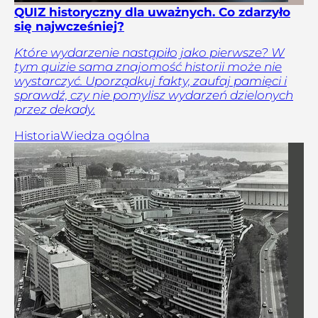
QUIZ historyczny dla uważnych. Co zdarzyło
się najwcześniej?
Które wydarzenie nastąpiło jako pierwsze? W
tym quizie sama znajomość historii może nie
wystarczyć. Uporządkuj fakty, zaufaj pamięci i
sprawdź, czy nie pomylisz wydarzeń dzielonych
przez dekady.
Historia
Wiedza ogólna