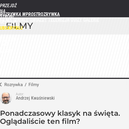
PRZEJDŹ
NA
ROZRYWKA WPROST
STRONĘ
FILMY
SERIALE
GWIAZDY
TELEWIZJA
QUIZY
GALERIE
GŁÓWNĄ
FILMY
WPROST.PL
UBSKRYBUJ
ZALOGUJ
MENU
Rozrywka
/
Filmy
Autor:
Andrzej Kwaśniewski
Ponadczasowy klasyk na święta.
Oglądaliście ten film?