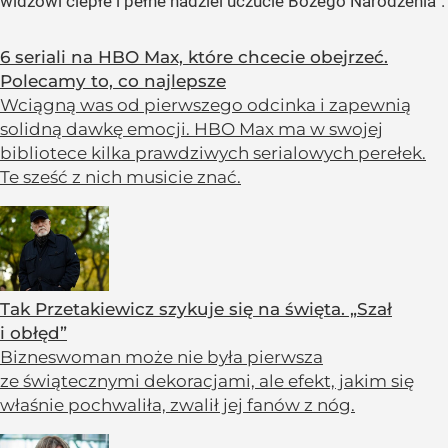
widzowi ciepłe i pełne nadziei uczucie Bożego Narodzenia”.
6 seriali na HBO Max, które chcecie obejrzeć.
Polecamy to, co najlepsze
Wciągną was od pierwszego odcinka i zapewnią
solidną dawkę emocji. HBO Max ma w swojej
bibliotece kilka prawdziwych serialowych perełek.
Te sześć z nich musicie znać.
Tak Przetakiewicz szykuje się na święta. „Szał
i obłęd”
Bizneswoman może nie była pierwsza
ze świątecznymi dekoracjami, ale efekt, jakim się
właśnie pochwaliła, zwalił jej fanów z nóg.