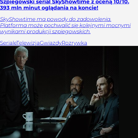
Szpiegowski serial SkyShowtime z oceną 10/10.
393 mln minut oglądania na koncie!
SkyShowtime ma powody do zadowolenia.
Platforma może pochwalić się kolejnymi mocnymi
wynikami produkcji szpiegowskich.
Seriale
Telewizja
Gwiazdy
Rozrywka