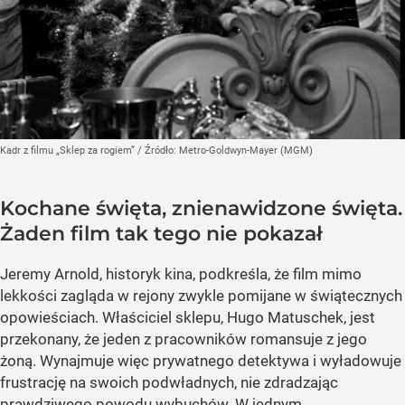
Kadr z filmu „Sklep za rogiem”
/ Źródło:
Metro-Goldwyn-Mayer (MGM)
Kochane święta, znienawidzone święta.
Żaden film tak tego nie pokazał
Jeremy Arnold, historyk kina, podkreśla, że film mimo
lekkości zagląda w rejony zwykle pomijane w świątecznych
opowieściach. Właściciel sklepu, Hugo Matuschek, jest
przekonany, że jeden z pracowników romansuje z jego
żoną. Wynajmuje więc prywatnego detektywa i wyładowuje
frustrację na swoich podwładnych, nie zdradzając
prawdziwego powodu wybuchów. W jednym