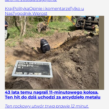
Kraj
Polityka
Opinie i komentarze
Tylko u
Nas
Tygodnik Wprost
43 lata temu nagrali 11-minutowego kolosa.
Ten hit do dziś uchodzi za arcydzieło metalu
Ten rockowy utwór trwa prawie 12 minut.