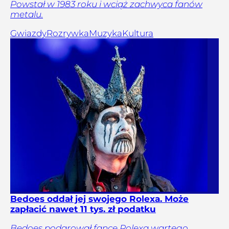
Powstał w 1983 roku i wciąż zachwyca fanów
metalu.
Gwiazdy
Rozrywka
Muzyka
Kultura
Bedoes oddał jej swojego Rolexa. Może
zapłacić nawet 11 tys. zł podatku
Bedoes podarował fance Rolexa wartego