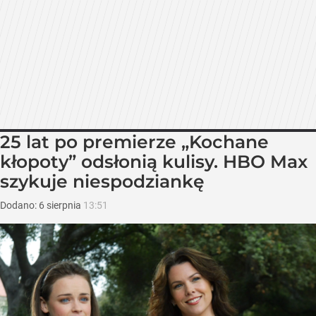
25 lat po premierze „Kochane
kłopoty” odsłonią kulisy. HBO Max
szykuje niespodziankę
Dodano:
6
sierpnia
13:51