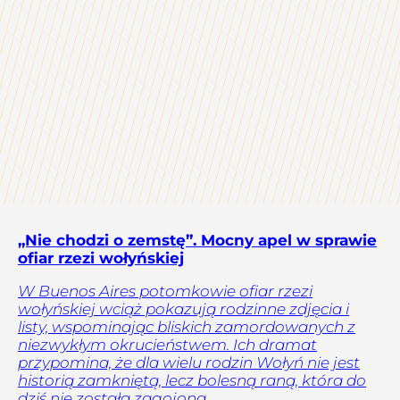
„Nie chodzi o zemstę”. Mocny apel w sprawie
ofiar rzezi wołyńskiej
W Buenos Aires potomkowie ofiar rzezi
wołyńskiej wciąż pokazują rodzinne zdjęcia i
listy, wspominając bliskich zamordowanych z
niezwykłym okrucieństwem. Ich dramat
przypomina, że dla wielu rodzin Wołyń nie jest
historią zamkniętą, lecz bolesną raną, która do
dziś nie została zagojona.