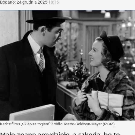
Dodano:
24
grudnia
2025
18:15
Kadr z filmu „Sklep za rogiem”
Źródło:
Metro-Goldwyn-Mayer (MGM)
Mało znane arcydzieło, a szkoda, bo to